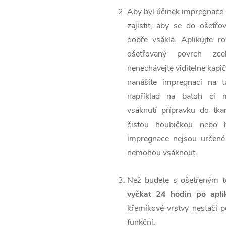
Aby byl účinek impregnace sp
zajistit, aby se do ošetř
dobře vsákla. Aplikujte r
ošetřovaný povrch zce
nenechávejte viditelné kapi
nanášíte impregnaci na t
například na batoh či 
vsáknutí přípravku do tka
čistou houbičkou nebo h
impregnace nejsou určené 
nemohou vsáknout.
Než budete s ošetřeným te
vyčkat 24 hodin po apli
křemíkové vrstvy nestačí 
funkční.