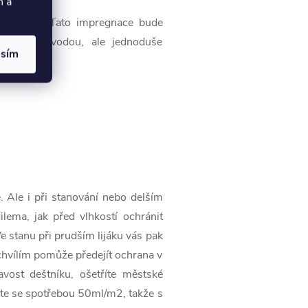
h a
ěné kůže. Tato impregnace bude
íte před vodou, ale jednoduše
asím
 Ale i při stanování nebo delším
ema, jak před vlhkostí ochránit
Ve stanu při prudším lijáku vás pak
chvílím pomůže předejít ochrana v
ost deštníku, ošetříte městské
ejte se spotřebou 50ml/m2, takže s