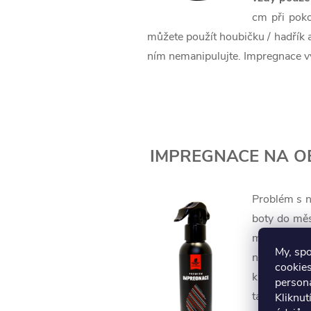
cm při poko
můžete použít houbičku / hadřík 
ním nemanipulujte. Impregnace vy
IMPREGNACE NA O
Problém s n
boty do mě
membránový
My, sp
nežádoucí s
cookies
křemíku, dí
persona
tak schopna 
Kliknut