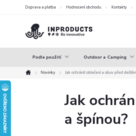
Přejít
Doprava a platba
Hodnocení obchodu
Kontakty
na
obsah
Podle použití
Outdoor a Camping
Novinky
Jak ochránit oblečení a obuv před deště
Domů
Jak ochrán
a špínou?