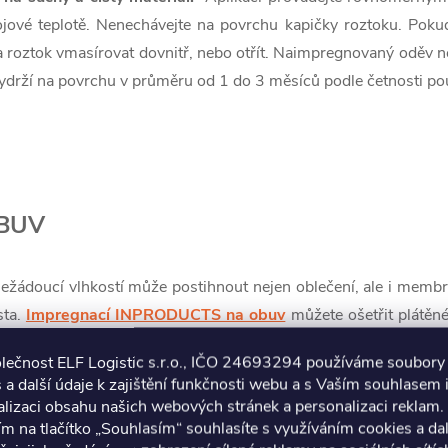
jové teplotě. Nenechávejte na povrchu kapičky roztoku. Poku
a roztok vmasírovat dovnitř, nebo otřít. Naimpregnovaný oděv n
drží na povrchu v průměru od 1 do 3 měsíců podle četnosti po
BUV
ežádoucí vlhkostí může postihnout nejen oblečení, ale i membr
sta.
Impregnací INPRODUCTS na obuv
můžete ošetřit plátěné
m systémem, ale i semišové polobotky, a to bez obav, že b
olečnost ELF Logistic s.r.o., IČO 24693294 používáme soubory
topy. Po vyčkání 24 hodin od aplikace se na povrchu vytvoří te
 a další údaje k zajištění funkčnosti webu a s Vaším souhlasem i
ky kterému budou boty chráněny nejen před vodou, ale i před u
lizaci obsahu našich webových stránek a personalizaci reklam.
zastat dvojí službu - zůstanete v suchu a nebudete se trápit za
ím na tlačítko „Souhlasím“ souhlasíte s využíváním cookies a da