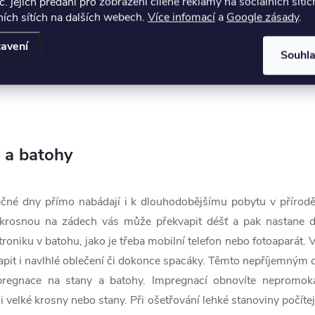
č. jejich předání pro zobrazení cílené reklamy na sociálních sítíc
ích sítích na dalších webech.
Více infomací
a
Google zásady
.
019 plánujeme spustit speciální impregnaci na obuv z lešt
i výživnou složku. Obuv s tímto přípravkem nejen ochrán
avení
Souhl
řirozený lesk.
 a batohy
čné dny přímo nabádají i k dlouhodobějšímu pobytu v přírodě.
rosnou na zádech vás může překvapit déšť a pak nastane dil
ktroniku v batohu, jako je třeba mobilní telefon nebo fotoaparát. 
pit i navlhlé oblečení či dokonce spacáky. Těmto nepříjemným 
regnace na stany a batohy. Impregnací obnovíte nepromokav
 i velké krosny nebo stany. Při ošetřování lehké stanoviny počít