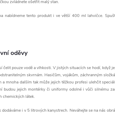
čkou zvládnete ošetřit malý stan
.
 nabídneme tento produkt i ve větší 400 ml lahvičce. Spušt
vní oděvy
í čelit pouze vodě a vlhkosti. V jistých situacích se hodí, když je
 odstranitelným skvrnám. Hasičům, vojákům, záchranným složkám
a mnoha dalším tak může jejich těžkou profesi ulehčit speciál
ní budou jejich montérky či uniformy odolné i vůči silnému za
ch chemických látek.
k dodáváme i v 5 litrových kanystrech. Neváhejte se na nás obrá