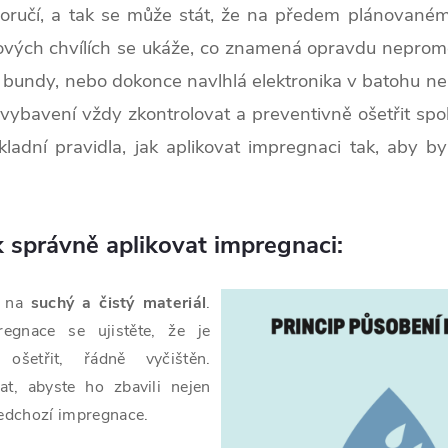
poručí, a tak se může stát, že na předem plánovaném 
kových chvílích se ukáže, co znamená opravdu neprom
bundy, nebo dokonce navlhlá elektronika v batohu není
 vybavení vždy zkontrolovat a preventivně ošetřit spo
adní pravidla, jak aplikovat impregnaci tak, aby by
k správně aplikovat impregnaci:
 na
suchý a čistý materiál
.
regnace se ujistěte, že je
 ošetřit, řádně vyčištěn.
at, abyste ho zbavili nejen
předchozí impregnace.