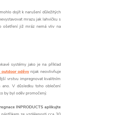
mohlo dojít k narušení důležitých
evystavovat mrazu jak lahvičku s
o ošetření již mráz nemá vliv na
kavé systémy jako je na příklad
outdoor oděvy
nijak neovlivňuje
ější vrstvu impregnovat kvalitním
m ano. V důsledku toho oblečení
ko by byl oděv promočený.
regnace INPRODUCTS aplikujte
nástřikem ze vzdálenosti cca 30