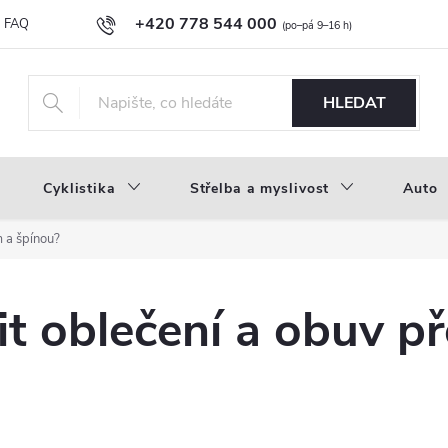
+420 778 544 000
FAQ
Novinky
Náš příběh
Průvodce materiály
Velkoobc
info@inproducts.cz
HLEDAT
Cyklistika
Střelba a myslivost
Auto
m a špínou?
it oblečení a obuv p