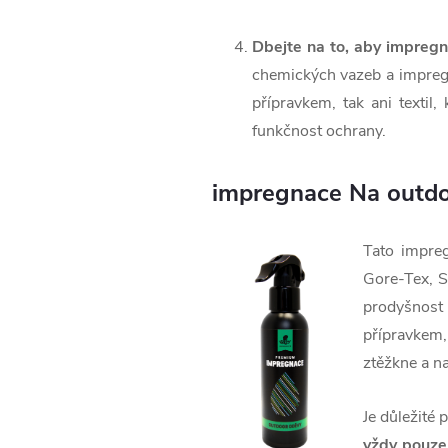
Dbejte na to, aby impregn
chemických vazeb a impreg
přípravkem, tak ani textil
funkčnost ochrany.
impregnace Na outdo
Tato impre
Gore-Tex, S
prodyšnost 
přípravkem
ztěžkne a n
Je důležité p
vždy pouze 