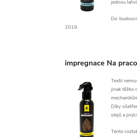
jednou lahvi
Do budoucna
2019.
impregnace Na praco
Textil nemus
jinak těžko
mechanikům 
Díky ošetře
olejů a jiný
Tento rozto