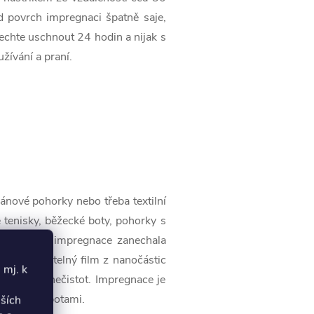
d povrch impregnaci špatně saje,
echte uschnout 24 hodin a nijak s
užívání a praní.
ánové pohorky nebo třeba textilní
 tenisky, běžecké boty, pohorky s
y na nich impregnace zanechala
nký neviditelný film z nanočástic
 mj. k
lpíváním nečistot. Impregnace je
špiněnými botami.
lších