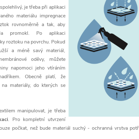
olehlivý, je třeba při aplikaci
ovaného materiálu impregnace
oztok rovnoměrně a tak, aby
la promokl. Po aplikaci
čky roztoku na povrchu. Pokud
užší a méně savý materiál,
membránové oděvy, můžete
niny napomoci jeho vtíráním
adříkem. Obecně platí, že
na materiály, do kterých se
xtilem manipulovat, je třeba
kaci
. Pro kompletní utvrzení
pouze počkat, než bude materiál suchý - ochranná vrstva pot