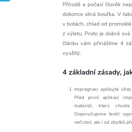
Přírodě a počasí člověk ne
dokonce silná bouřka. V ta
v botách, chlad od promoklé 
z výletu.
Proto je dobré své
článku vám přinášíme 4 zákl
využitý.
4 základní zásady, ja
Impregnaci aplikujte vždy
Před první aplikací imp
materiál, který chcete
Doporučujeme textil vypr
nečistot, ale i od zbytků 