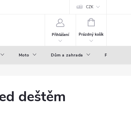
hod - B2B
Výroba pod vlastní značkou
CZK
NÁKUPNÍ
KOŠÍK
Prázdný košík
Přihlášení
Moto
Dům a zahrada
Příslušenstv
řed deštěm