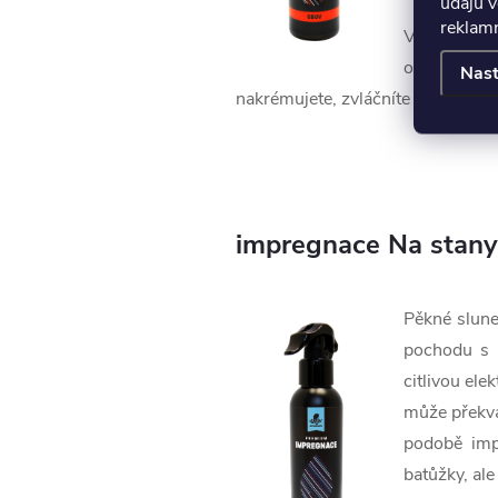
údajů v
reklamn
V březnu 2
obsahovat 
Nast
nakrémujete, zvláčníte a dodáte p
impregnace Na stany
Pěkné slune
pochodu s k
citlivou ele
může překva
podobě imp
batůžky, ale