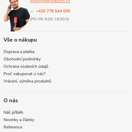
info@inproducts.cz
t
v
+420 778 544 000
í
k
(PO-PÁ: 9:00-16:00 h)
y
Vše o nákupu
v
Doprava a platba
ý
Obchodní podmínky
Ochrana osobních údajů
p
Proč nakupovat u nás?
i
Vrácení, výměna produktů
s
O nás
u
Náš příběh
Novinky a články
Reference