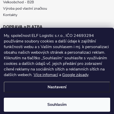
Velkoobchod - B2B
Výroba pod vlastní značkou
Kontakty
DOPRAVA a PLATBA
My, společnost ELF Logistic s.r.o., IČO 24693294
ZÁSILKOVNA
BALÍKOVNA
GLS
používáme soubory cookies a další údaje k zajištění
DPD
funkčnosti webu a s Vaším souhlasem i mj. k personalizaci
obsahu našich webových stránek a personalizaci reklam.
Přijímáme online platby
Kliknutím na tlačítko „Souhlasím“ souhlasíte s využíváním
cookies a dalších údajů vč. jejich předání pro zobrazení
cílené reklamy na sociálních sítích a reklamních sítích na
dalších webech.
Více infomací
a
Google zásady
.
Nanoprotech.cz - staré stránky
Facebook stránky
Nastavení
Copyright 2026
Inproducts
. Všechna práva vyhrazena.
Souhlasím
Vytvořil Shoptet