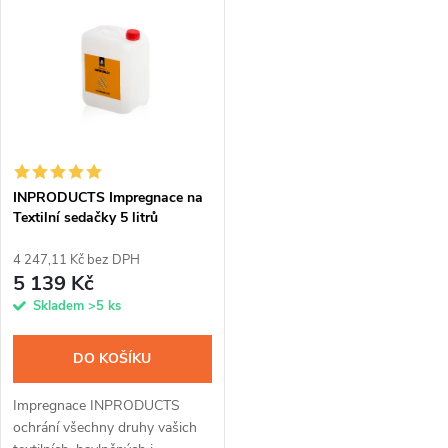
t
zašpiněním od jídel, sladkých
nápojů nebo domácích
t
nápojů nebo...
mazlíčků. Přípravek se díky...
ů
ů
INPRODUCTS Impregnace na
Textilní sedačky 5 litrů
4 247,11 Kč bez DPH
5 139 Kč
Skladem
>5 ks
DO KOŠÍKU
Impregnace INPRODUCTS
ochrání všechny druhy vašich