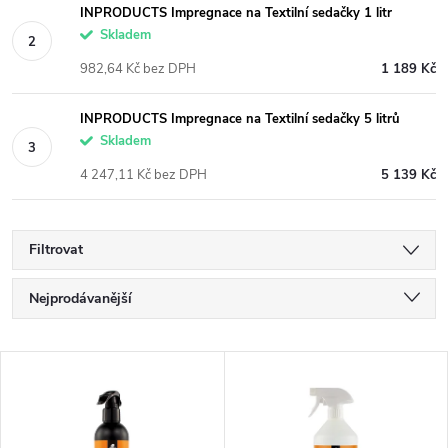
INPRODUCTS Impregnace na Textilní sedačky 1 litr
Skladem
982,64 Kč bez DPH
1 189 Kč
INPRODUCTS Impregnace na Textilní sedačky 5 litrů
Skladem
4 247,11 Kč bez DPH
5 139 Kč
Filtrovat
Ř
Nejprodávanější
a
Nejlevnější
V
Nejdražší
z
ý
Abecedně