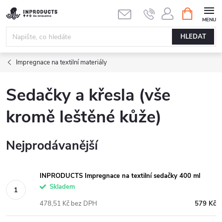
Přejít
NÁKUPNÍ
KOŠÍK
na
obsah
HLEDAT
Impregnace na textilní materiály
Sedačky a křesla (vše
kromě leštěné kůže)
Nejprodávanější
INPRODUCTS Impregnace na textilní sedačky 400 ml
Skladem
478,51 Kč bez DPH
579 Kč