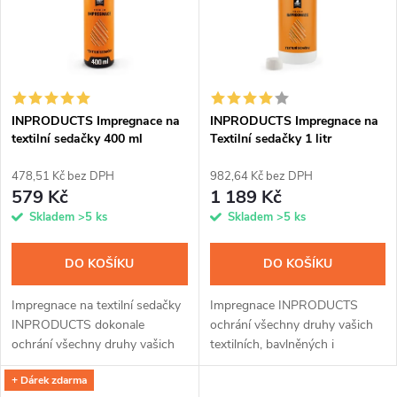
e
p
n
i
í
s
p
INPRODUCTS Impregnace na
INPRODUCTS Impregnace na
textilní sedačky 400 ml
Textilní sedačky 1 litr
p
r
478,51 Kč bez DPH
982,64 Kč bez DPH
r
579 Kč
1 189 Kč
o
Skladem
>5 ks
Skladem
>5 ks
o
d
DO KOŠÍKU
DO KOŠÍKU
d
u
Impregnace na textilní sedačky
Impregnace INPRODUCTS
u
INPRODUCTS dokonale
ochrání všechny druhy vašich
k
ochrání všechny druhy vašich
textilních, bavlněných i
k
textilních, bavlněných i
plyšových sedaček před
+ Dárek zdarma
plyšových sedaček před
zašpiněním od jídel, sladkých