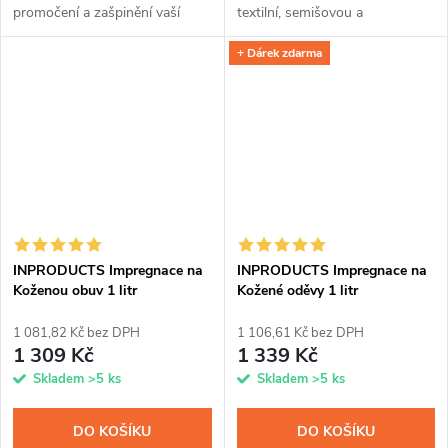
promočení a zašpinění vaší
textilní, semišovou a
membránové, softshellové i
membránovou obuv před
+ Dárek zdarma
klasické bundy a kalhot, čepice
provlhnutím a znečištěním.
nebo rukavic. Přípravek snadno
Křemíková vrstva z nanočástic
nanesete díky...
odpuzuje vodu, zachovává...
INPRODUCTS Impregnace na
INPRODUCTS Impregnace na
Koženou obuv 1 litr
Kožené oděvy 1 litr
1 081,82 Kč bez DPH
1 106,61 Kč bez DPH
1 309 Kč
1 339 Kč
Skladem
>5 ks
Skladem
>5 ks
DO KOŠÍKU
DO KOŠÍKU