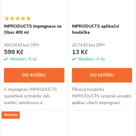
INPRODUCTS Impregnace na
INPRODUCTS aplikační
Obuv 400 ml
houbička
495,04 Kč bez DPH
10,74 Kč bez DPH
599 Kč
13 Kč
Skladem
>5 ks
Skladem
>5 ks
DO KOŠÍKU
DO KOŠÍKU
S impregnací INPRODUCTS
Pěnová houbička
spolehlivě ochráníte vaši
INPRODUCTS výrazně usnadní
textilní, semišovou a
aplikaci všech impregnací.
membránovou obuv před
Novinka
provlhnutím a znečištěním.
Křemíková vrstva z nanočástic
odpuzuje vodu, zachovává...