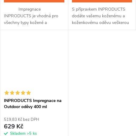
Impregnace
S přípravkem INPRODUCTS
INPRODUCTS je vhodná pro
dodáte vašemu koženému a
všechny typy kožené a
koženkovému oděvu veškerou
koženkové obuvi a přináší v
péči. Díky jedinečnému spojení
sobě hned tři unikátní přípravky
impregnace a voskové příměsi
v jednom. Po snadné aplikaci
ochráníte kůži až na tři měsíce
pomocí spreje a...
před...
INPRODUCTS Impregnace na
Outdoor oděvy 400 ml
519,83 Kč bez DPH
629 Kč
Skladem
>5 ks