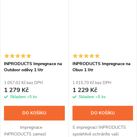
nečistotami i popraskáním a
ochrání boty a oděvy před
vyživí ji díky voskové...
vlhkostí, nečistotami...
INPRODUCTS Impregnace na
INPRODUCTS Impregnace na
Outdoor oděvy 1 litr
Obuv 1 litr
1 057,02 Kč bez DPH
1 015,70 Kč bez DPH
1 279 Kč
1 229 Kč
Skladem
>5 ks
Skladem
>5 ks
DO KOŠÍKU
DO KOŠÍKU
Impregnace
S impregnací INPRODUCTS
INPRODUCTS zamezí
spolehlivě ochráníte vaši