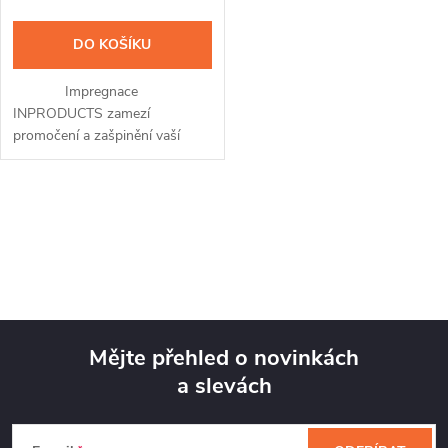
DO KOŠÍKU
Impregnace
INPRODUCTS zamezí
promočení a zašpinění vaší
membránové, softshellové i
klasické bundy a kalhot, čepice
nebo rukavic. Přípravek snadno
O
nanesete díky...
v
l
á
Mějte přehled o novinkách
d
a slevách
Z
a