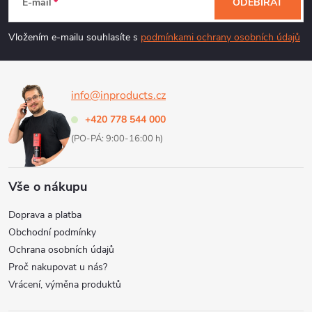
á
c
E-mail
ODEBÍRAT
p
í
Vložením e-mailu souhlasíte s
podmínkami ochrany osobních údajů
p
a
r
info@inproducts.cz
t
v
+420 778 544 000
í
k
(PO-PÁ: 9:00-16:00 h)
y
Vše o nákupu
v
Doprava a platba
ý
Obchodní podmínky
Ochrana osobních údajů
p
Proč nakupovat u nás?
i
Vrácení, výměna produktů