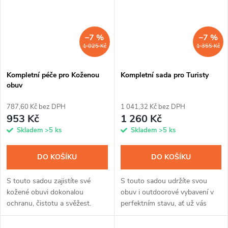
–7 %
–7 %
1 025 Kč
1 355 Kč
Kompletní péče pro Koženou
Kompletní sada pro Turisty
obuv
787,60 Kč bez DPH
1 041,32 Kč bez DPH
953 Kč
1 260 Kč
Skladem
>5 ks
Skladem
>5 ks
DO KOŠÍKU
DO KOŠÍKU
S touto sadou zajistíte své
S touto sadou udržíte svou
kožené obuvi dokonalou
obuv i outdoorové vybavení v
ochranu, čistotu a svěžest.
perfektním stavu, ať už vás
Impregnace INPRODUCTS
cesty zavedou kamkoli.
chrání kůži před vodou,
Impregnace INPRODUCTS