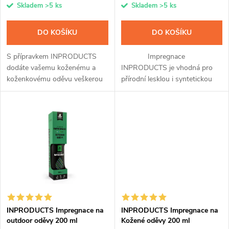
o
Skladem
>5 ks
Skladem
>5 ks
o
d
DO KOŠÍKU
DO KOŠÍKU
d
u
S přípravkem INPRODUCTS
Impregnace
u
dodáte vašemu koženému a
INPRODUCTS je vhodná pro
k
koženkovému oděvu veškerou
přírodní lesklou i syntetickou
k
péči. Díky jedinečnému spojení
kůži a přináší v sobě hned tři
impregnace a voskové příměsi
unikátní přípravky v jednom. Po
t
ochráníte kůži až na tři měsíce
snadné aplikaci pomocí spreje
t
před...
a...
ů
ů
INPRODUCTS Impregnace na
INPRODUCTS Impregnace na
outdoor oděvy 200 ml
Kožené oděvy 200 ml