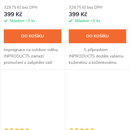
329,75 Kč bez DPH
329,75 Kč bez DPH
399 Kč
399 Kč
Skladem
>5 ks
Skladem
>5 ks
DO KOŠÍKU
DO KOŠÍKU
Impregnace na outdoor oděvy
S přípravkem
INPRODUCTS zamezí
INPRODUCTS dodáte vašemu
promočení a zašpinění vaší
koženému a koženkovému
membránové, softshellové i
oděvu veškerou péči. Díky
klasické bundy a kalhot, čepice
jedinečnému spojení
nebo rukavic. Přípravek snadno
impregnace a voskové příměsi
nanesete...
ochráníte kůži až na tři...