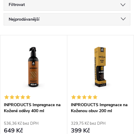
Filtrovat
Ř
Nejprodávanější
a
Nejlevnější
V
Nejdražší
z
ý
Abecedně
e
p
n
i
í
s
p
INPRODUCTS Impregnace na
INPRODUCTS Impregnace na
Kožené oděvy 400 ml
Koženou obuv 200 ml
p
r
536,36 Kč bez DPH
329,75 Kč bez DPH
r
649 Kč
399 Kč