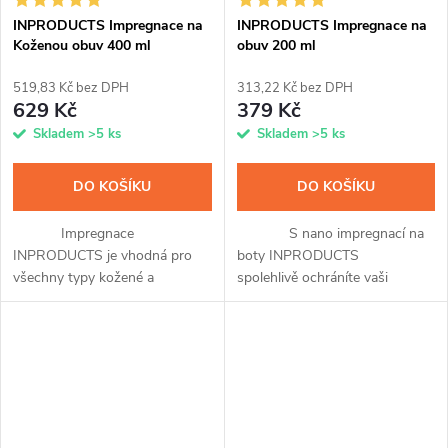
INPRODUCTS Impregnace na
INPRODUCTS Impregnace na
Koženou obuv 400 ml
obuv 200 ml
519,83 Kč bez DPH
313,22 Kč bez DPH
629 Kč
379 Kč
Skladem
>5 ks
Skladem
>5 ks
DO KOŠÍKU
DO KOŠÍKU
Impregnace
S nano impregnací na
INPRODUCTS je vhodná pro
boty INPRODUCTS
všechny typy kožené a
spolehlivě ochráníte vaši
koženkové obuvi a přináší v
textilní, semišovou a
sobě hned tři unikátní přípravky
membránovou obuv před
v jednom. Po snadné aplikaci
provlhnutím a znečištěním.
pomocí spreje a...
Křemíková vrstva z nanočástic...