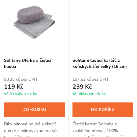
t
barvy. Zachována prodyšnost
Obsahuje přírodní složky, jako
t
kůže a...
je...
ů
ů
Solitaire Utěrka a čisticí
Solitaire Čisticí kartáč z
houba
koňských žíní velký (16 cm)
98,35 Kč bez DPH
197,52 Kč bez DPH
119 Kč
239 Kč
Skladem
>5 ks
Skladem
>5 ks
DO KOŠÍKU
DO KOŠÍKU
Díky pěnové houbě a čisticí
Čisticí kartáč Solitaire z
utěrce z mikrovlákna pro vás
kvalitního dřeva a 100%