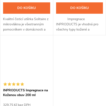
DO KOŠÍKU
DO KOŠÍKU
Kvalitní čisticí utěrka Solitaire z
Impregnace
mikrovlákna je všestranným
INPRODUCTS je vhodná pro
pomocníkem v domácnosti a
všechny typy kožené a
při údržbě obuvi. Je vhodná pro
koženkové obuvi a přináší v
čištění, stírání i leštění. Utěrka o
sobě hned tři unikátní přípravky
praktickém rozměru...
v jednom. Po snadné aplikaci
pomocí spreje a...
INPRODUCTS Impregnace na
Koženou obuv 200 ml
329,75 Kč bez DPH