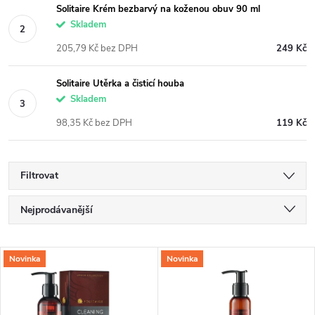
Solitaire Krém bezbarvý na koženou obuv 90 ml
Skladem
205,79 Kč bez DPH
249 Kč
Solitaire Utěrka a čisticí houba
Skladem
98,35 Kč bez DPH
119 Kč
Filtrovat
Ř
Nejprodávanější
a
Nejlevnější
V
Novinka
Novinka
Nejdražší
z
ý
Abecedně