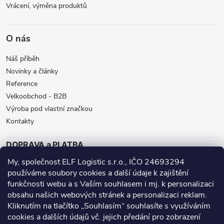
i
Vrácení, výměna produktů
s
O nás
u
Náš příběh
Novinky a články
Reference
Velkoobchod - B2B
Výroba pod vlastní značkou
Kontakty
DOPRAVA a PLATBA
My, společnost ELF Logistic s.r.o., IČO 24693294
ZÁSILKOVNA
BALÍKOVNA
GLS
používáme soubory cookies a další údaje k zajištění
DPD
funkčnosti webu a s Vaším souhlasem i mj. k personalizaci
obsahu našich webových stránek a personalizaci reklam.
Přijímáme online platby
Kliknutím na tlačítko „Souhlasím“ souhlasíte s využíváním
cookies a dalších údajů vč. jejich předání pro zobrazení