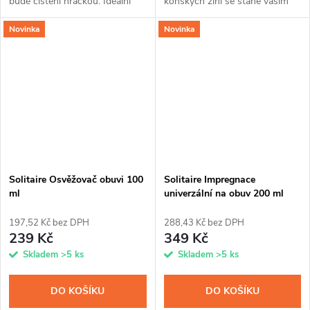
bude čištění hračkou. Ideální
koňských žíní se stane vaším
pro čištění textilní nebo kožené
pravidelným pomocníkem při
Novinka
Novinka
obuvi a mnoha dalších
čištění a leštění nejrůznějších
materiálů za pomoci...
typů povrchů od kožených bot
až po...
Solitaire Osvěžovač obuvi 100
Solitaire Impregnace
ml
univerzální na obuv 200 ml
197,52 Kč bez DPH
288,43 Kč bez DPH
239 Kč
349 Kč
Skladem
>5 ks
Skladem
>5 ks
DO KOŠÍKU
DO KOŠÍKU