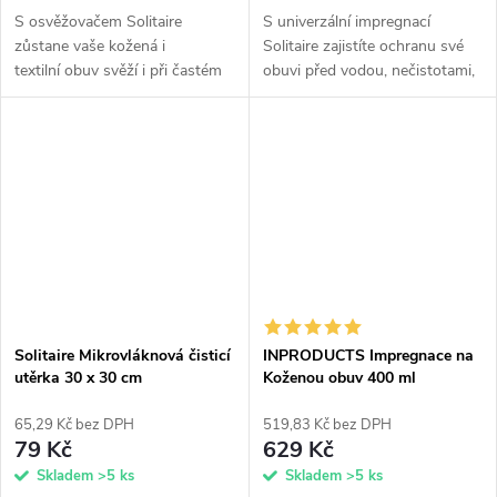
S osvěžovačem Solitaire
S univerzální impregnací
zůstane vaše kožená i
Solitaire zajistíte ochranu své
textilní obuv svěží i při častém
obuvi před vodou, nečistotami,
používání. Sprej do bot má
solí i UV zářením. Tento sprej je
neutrální vůni a schopnost...
vhodný pro veškerou textilní a
koženou obuv – od...
Solitaire Mikrovláknová čisticí
INPRODUCTS Impregnace na
utěrka 30 x 30 cm
Koženou obuv 400 ml
65,29 Kč bez DPH
519,83 Kč bez DPH
79 Kč
629 Kč
Skladem
>5 ks
Skladem
>5 ks