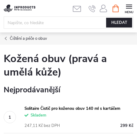
Přejít
NÁKUPNÍ
KOŠÍK
na
obsah
HLEDAT
Čištění a péče o obuv
Kožená obuv (pravá a
umělá kůže)
Nejprodávanější
Solitaire Čistič pro koženou obuv 140 ml s kartáčem
Skladem
247,11 Kč bez DPH
299 Kč