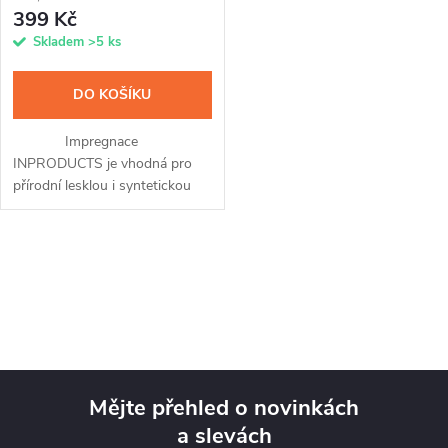
399 Kč
Skladem
>5 ks
DO KOŠÍKU
Impregnace
INPRODUCTS je vhodná pro
přírodní lesklou i syntetickou
kůži a přináší v sobě hned tři
unikátní přípravky v jednom. Po
snadné aplikaci pomocí spreje
O
a...
v
l
á
Mějte přehled o novinkách
d
a slevách