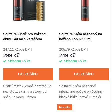
e
p
n
i
í
s
p
Solitaire Čistič pro koženou
Solitaire Krém bezbarvý na
obuv 140 ml s kartáčem
koženou obuv 90 ml
p
r
247,11 Kč bez DPH
205,79 Kč bez DPH
r
299 Kč
249 Kč
o
Skladem
>5 ks
Skladem
>5 ks
o
d
DO KOŠÍKU
DO KOŠÍKU
d
u
Čisticí roztok jemně odstraňuje
Solitaire Krém bezbarvý
u
nečistoty, skvrny a stopy od
intenzivně pečuje o všechny
k
sněhu a vody. Přitom
hladké kůže (pravé i umělé),
k
zachovává charakteristické
zachovává jejich přirozený
Novinka
vlastnosti svrchního materiálu a
vzhled a dodává jemný lesk.