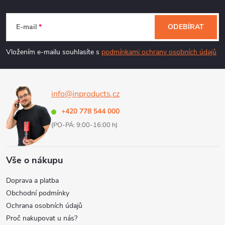
Z
a
á
c
E-mail
ODEBÍRAT
p
í
Vložením e-mailu souhlasíte s
podmínkami ochrany osobních údajů
p
a
r
info@inproducts.cz
t
v
+420 778 544 000
í
k
(PO-PÁ: 9:00-16:00 h)
y
Vše o nákupu
v
Doprava a platba
ý
Obchodní podmínky
Ochrana osobních údajů
p
Proč nakupovat u nás?