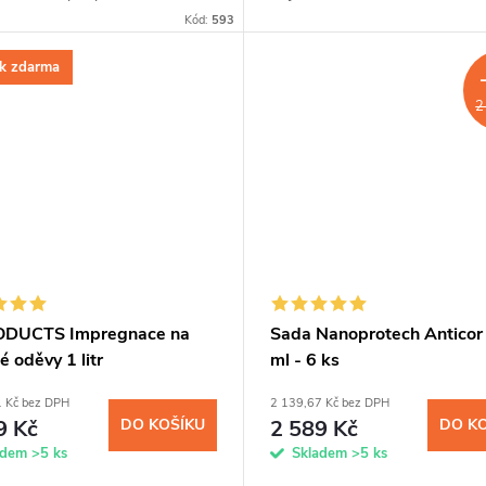
i našich impregnací z 1l a 5l
chemickými látkami až na tři mě
Kód:
593
nebo pro všestranné využití.
Jednoduchá aplikace sprejem,
zaručená...
k zdarma
2
ODUCTS Impregnace na
Sada Nanoprotech Anticor
 oděvy 1 litr
ml - 6 ks
1 Kč bez DPH
2 139,67 Kč bez DPH
9 Kč
DO KOŠÍKU
2 589 Kč
DO K
adem
>5 ks
Skladem
>5 ks