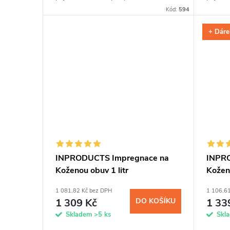
aplikaci našich impregnací z 1l a 5l
aplikac
Kód:
594
balení nebo pro všestranné využití.
balení 
+ Dáre
INPRODUCTS Impregnace na
INPR
Koženou obuv 1 litr
Kožené
1 081,82 Kč bez DPH
1 106,6
1 309 Kč
DO KOŠÍKU
1 33
Skladem
>5 ks
Skl