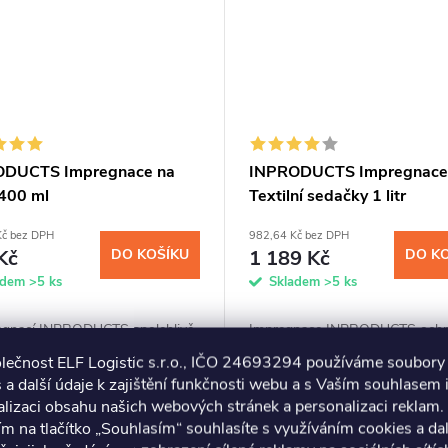
ODUCTS Impregnace na
INPRODUCTS Impregnace
400 ml
Textilní sedačky 1 litr
Kč bez DPH
982,64 Kč bez DPH
Kč
DO KOŠÍKU
1 189 Kč
DO K
adem
>5 ks
Skladem
>5 ks
egnací INPRODUCTS spolehlivě
Impregnace INPRODUCTS ochr
te vaši textilní, semišovou a
všechny druhy vašich textilních,
olečnost ELF Logistic s.r.o., IČO 24693294 používáme soubory
novou obuv před provlhnutím
bavlněných i plyšových sedaček
 a další údaje k zajištění funkčnosti webu a s Vaším souhlasem i
štěním. Křemíková vrstva z
zašpiněním od jídel, sladkých n
Kód:
505
lizaci obsahu našich webových stránek a personalizaci reklam.
tic odpuzuje vodu, zachovává...
nebo domácích mazlíčků. Přípra
ím na tlačítko „Souhlasím“ souhlasíte s využíváním cookies a da
díky...