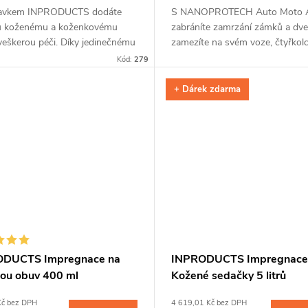
ravkem INPRODUCTS dodáte
S NANOPROTECH Auto Moto A
 koženému a koženkovému
zabráníte zamrzání zámků a dveř
veškerou péči. Díky jedinečnému
zamezíte na svém voze, čtyřkol
 impregnace a voskové příměsi
motorce vzniku koroze. Nanočás
Kód:
279
te kůži až na tři měsíce před...
vytvoří po nanesení na kovovém.
+ Dárek zdarma
ODUCTS Impregnace na
INPRODUCTS Impregnace
ou obuv 400 ml
Kožené sedačky 5 litrů
Kč bez DPH
4 619,01 Kč bez DPH