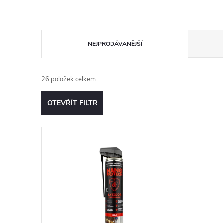
Ř
NEJPRODÁVANĚJŠÍ
a
26
položek celkem
z
OTEVŘÍT FILTR
e
V
n
ý
í
p
p
i
r