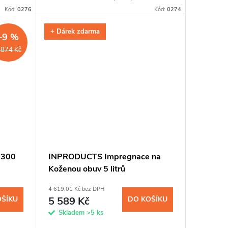
síce.
a znečištěním. Křemíková vrstva z
Kód:
0276
Kód:
0274
nanočástic odpuzuje vodu, zachovává...
+ Dárek zdarma
–9 %
 874 Kč
 300
INPRODUCTS Impregnace na
Koženou obuv 5 litrů
4 619,01 Kč bez DPH
OŠÍKU
5 589 Kč
DO KOŠÍKU
Skladem
>5 ks