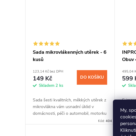
Sada mikrovlákenných utěrek - 6
INPR
kusů
Obuv 
123,14 Kč bez DPH
495,04 
149 Kč
DO KOŠÍKU
599 
Skladem
2 ks
Skl
Sada šesti kvalitních, měkkých utěrek z
S impr
mikrovlákna vám usnadní úklid v
ochrání
My, sp
domácnosti, péči o automobil, motorku
membrá
cookies
nebo jízdního kola. Povrch díky
a zneči
Kód:
404
persona
utěrkám z jemného a vysoce...
nanočás
Kliknut