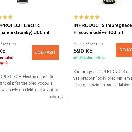
ROTECH Electric
INPRODUCTS Impregnace
na elektroniky) 300 ml
Pracovní oděvy 400 ml
Kč bez DPH
495,04 Kč bez DPH
Kč
599 Kč
DO K
ZOBRAZIT
entálně
Skladem
>5 ks
upné
S impregnací INPRODUCTS och
PROTECH Electric ochráníte
váš pracovní oděv před vlhkem i
ktrické přístroje před vodou a
olejem, benzínem, solí a dalšími
u a navlhlou elektroniku vrátíte
chemickými látkami až na tři mě
životu. Jedinečným sprejem
Kód:
102
Jednoduchá aplikace sprejem,
e na elektrické kontakty...
zaručená...