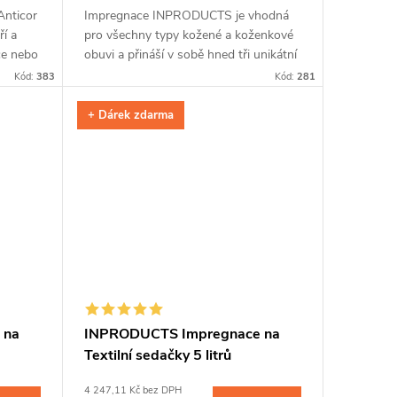
nticor
Impregnace INPRODUCTS je vhodná
í a
pro všechny typy kožené a koženkové
ce nebo
obuvi a přináší v sobě hned tři unikátní
tice
přípravky v jednom. Po snadné aplikaci
Kód:
383
Kód:
281
..
pomocí spreje a houbičky...
+ Dárek zdarma
 na
INPRODUCTS Impregnace na
Textilní sedačky 5 litrů
4 247,11 Kč bez DPH