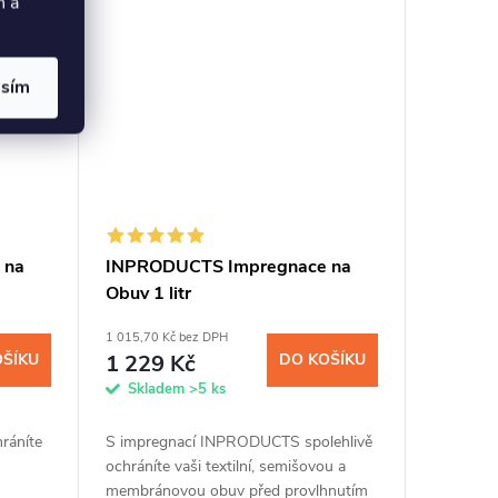
h a
asím
 na
INPRODUCTS Impregnace na
Obuv 1 litr
1 015,70 Kč bez DPH
OŠÍKU
1 229 Kč
DO KOŠÍKU
Skladem
>5 ks
ráníte
S impregnací INPRODUCTS spolehlivě
ochráníte vaši textilní, semišovou a
membránovou obuv před provlhnutím