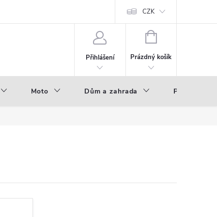
hod - B2B
Výroba pod vlastní značkou
CZK
NÁKUPNÍ
KOŠÍK
Prázdný košík
Přihlášení
Moto
Dům a zahrada
Příslušenstv