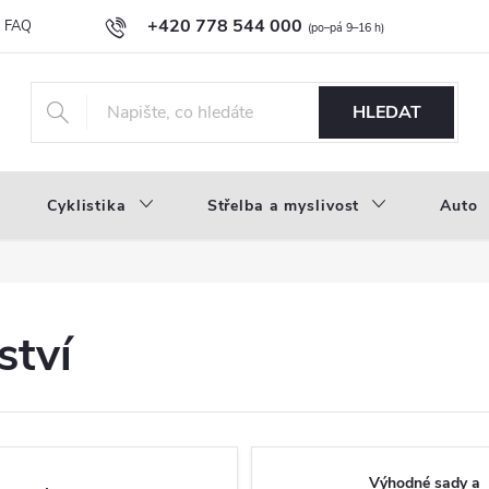
+420 778 544 000
FAQ
Novinky
Náš příběh
Průvodce materiály
Velkoobc
info@inproducts.cz
HLEDAT
Cyklistika
Střelba a myslivost
Auto
ství
Výhodné sady a