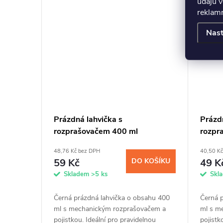
údajů v
reklamn
Nast
Prázdná lahvička s
Prázd
rozprašovačem 400 ml
rozpr
48,76 Kč bez DPH
40,50 K
59 Kč
DO KOŠÍKU
49 K
Skladem
>5 ks
Skl
Černá prázdná lahvička o obsahu 400
Černá 
ml s mechanickým rozprašovačem a
ml s m
pojistkou. Ideální pro pravidelnou
pojistk