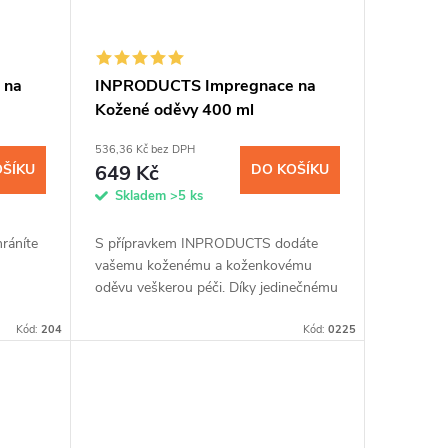
 na
INPRODUCTS Impregnace na
Kožené oděvy 400 ml
536,36 Kč bez DPH
OŠÍKU
649 Kč
DO KOŠÍKU
Skladem
>5 ks
ráníte
S přípravkem INPRODUCTS dodáte
vašemu koženému a koženkovému
oděvu veškerou péči. Díky jedinečnému
síce.
spojení impregnace a voskové příměsi
Kód:
204
ochráníte kůži až na tři měsíce před...
Kód:
0225