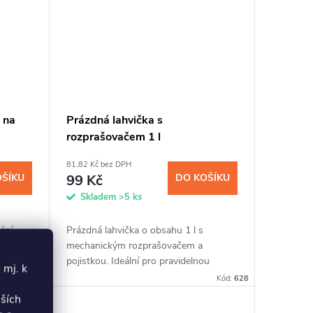
 na
Prázdná lahvička s
rozprašovačem 1 l
81,82 Kč bez DPH
OŠÍKU
99 Kč
DO KOŠÍKU
Skladem
>5 ks
ání
Prázdná lahvička o obsahu 1 l s
mechanickým rozprašovačem a
 před
pojistkou. Ideální pro pravidelnou
 mj. k
ápojů
aplikaci našich impregnací z 5l balení
Kód:
480
Kód:
628
vek se
nebo pro všestranné využití.
lších