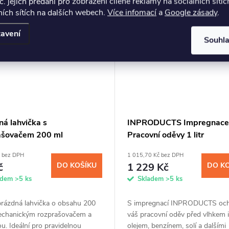
č. jejich předání pro zobrazení cílené reklamy na sociálních sítíc
ích sítích na dalších webech.
Více infomací
a
Google zásady
.
avení
Souhl
ná lahvička s
INPRODUCTS Impregnace
ašovačem 200 ml
Pracovní oděvy 1 litr
č bez DPH
1 015,70 Kč bez DPH
č
DO KOŠÍKU
1 229 Kč
DO K
adem
>5 ks
Skladem
>5 ks
prázdná lahvička o obsahu 200
S impregnací INPRODUCTS och
echanickým rozprašovačem a
váš pracovní oděv před vlhkem i
ou. Ideální pro pravidelnou
olejem, benzínem, solí a dalšími