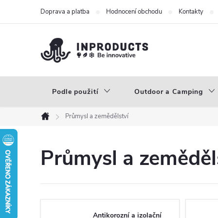
Přejít
Doprava a platba
Hodnocení obchodu
Kontakty
na
obsah
Podle použití
Outdoor a Camping
Průmysl a zemědělství
Domů
Průmysl a zeměděl
Antikorozní a izolační