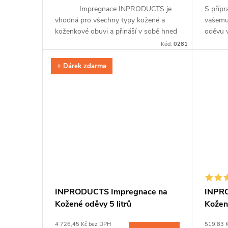
Impregnace INPRODUCTS je
S příp
vhodná pro všechny typy kožené a
vašemu
koženkové obuvi a přináší v sobě hned
oděvu 
tři unikátní přípravky v jednom. Po
spojení
Kód:
0281
snadné aplikaci pomocí spreje a...
ochrání
+ Dárek zdarma
INPRODUCTS Impregnace na
INPR
Kožené oděvy 5 litrů
Kožen
4 726,45 Kč bez DPH
519,83 