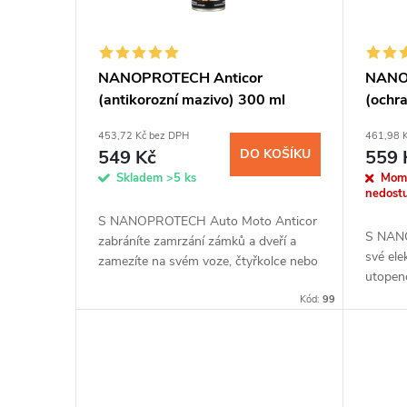
s
o
p
d
NANOPROTECH Anticor
NANOP
(antikorozní mazivo) 300 ml
(ochra
r
u
453,72 Kč bez DPH
461,98 
o
k
549 Kč
DO KOŠÍKU
559 
Skladem
>5 ks
Mom
d
nedost
t
S NANOPROTECH Auto Moto Anticor
S NANO
u
zabráníte zamrzání zámků a dveří a
ů
své ele
zamezíte na svém voze, čtyřkolce nebo
utopeno
motorce vzniku koroze. Nanočástice
k
zpět k 
vytvoří po nanesení na kovovém...
Kód:
99
naneset
t
ů