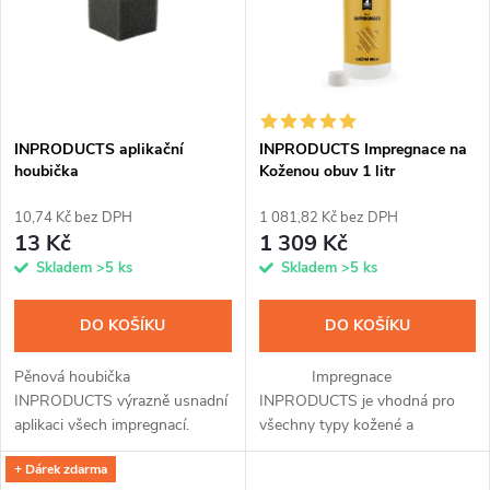
e
p
n
i
í
s
p
INPRODUCTS aplikační
INPRODUCTS Impregnace na
houbička
Koženou obuv 1 litr
p
r
10,74 Kč bez DPH
1 081,82 Kč bez DPH
r
13 Kč
1 309 Kč
o
Skladem
>5 ks
Skladem
>5 ks
o
d
DO KOŠÍKU
DO KOŠÍKU
d
u
Pěnová houbička
Impregnace
u
INPRODUCTS výrazně usnadní
INPRODUCTS je vhodná pro
k
aplikaci všech impregnací.
všechny typy kožené a
k
koženkové obuvi a přináší v
+ Dárek zdarma
sobě hned tři unikátní přípravky