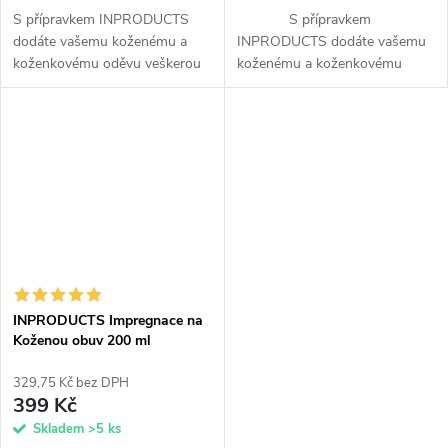
S přípravkem INPRODUCTS
S přípravkem
dodáte vašemu koženému a
INPRODUCTS dodáte vašemu
koženkovému oděvu veškerou
koženému a koženkovému
péči. Díky jedinečnému spojení
oděvu veškerou péči. Díky
impregnace a voskové příměsi
jedinečnému spojení
ochráníte kůži až na tři měsíce
impregnace a voskové příměsi
před...
ochráníte kůži až na tři...
INPRODUCTS Impregnace na
Koženou obuv 200 ml
329,75 Kč bez DPH
399 Kč
Skladem
>5 ks