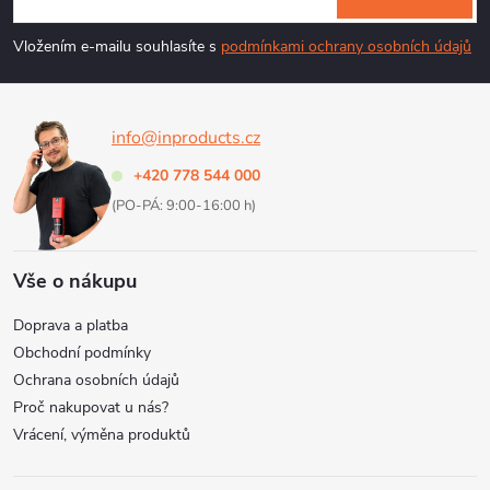
p
í
Vložením e-mailu souhlasíte s
podmínkami ochrany osobních údajů
p
a
r
info@inproducts.cz
t
v
+420 778 544 000
í
k
(PO-PÁ: 9:00-16:00 h)
y
Vše o nákupu
v
Doprava a platba
ý
Obchodní podmínky
Ochrana osobních údajů
p
Proč nakupovat u nás?
i
Vrácení, výměna produktů
s