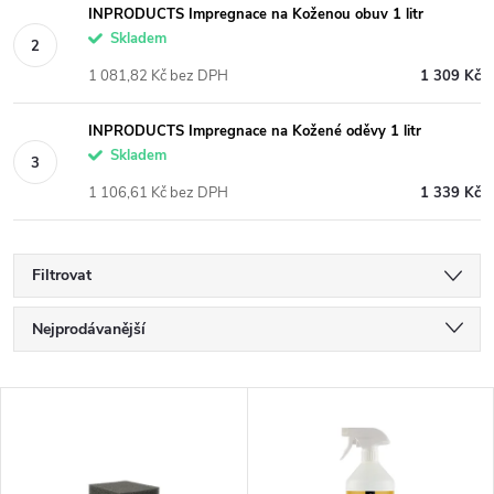
INPRODUCTS Impregnace na Koženou obuv 1 litr
Skladem
1 081,82 Kč bez DPH
1 309 Kč
INPRODUCTS Impregnace na Kožené oděvy 1 litr
Skladem
1 106,61 Kč bez DPH
1 339 Kč
Filtrovat
Ř
Nejprodávanější
a
Nejlevnější
V
Nejdražší
z
ý
Abecedně