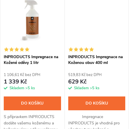
t
v jednom. Po snadné aplikaci
t
pomocí spreje a...
ů
ů
INPRODUCTS Impregnace na
INPRODUCTS Impregnace na
Kožené oděvy 1 litr
Koženou obuv 400 ml
1 106,61 Kč bez DPH
519,83 Kč bez DPH
1 339 Kč
629 Kč
Skladem
>5 ks
Skladem
>5 ks
DO KOŠÍKU
DO KOŠÍKU
S přípravkem INPRODUCTS
Impregnace
dodáte vašemu koženému a
INPRODUCTS je vhodná pro