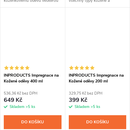
koženkovému oděvu veškerou
všechny typy kožené a
péči. Díky jedinečnému spojení
koženkové obuvi a přináší v
impregnace a voskové příměsi
sobě hned tři unikátní přípravky
ochráníte kůži až na tři měsíce
v jednom. Po snadné aplikaci
před...
pomocí spreje a...
INPRODUCTS Impregnace na
INPRODUCTS Impregnace na
Kožené oděvy 400 ml
Kožené oděvy 200 ml
536,36 Kč bez DPH
329,75 Kč bez DPH
649 Kč
399 Kč
Skladem
>5 ks
Skladem
>5 ks
DO KOŠÍKU
DO KOŠÍKU