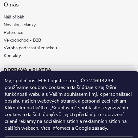
O nás
u
Náš příběh
Novinky a články
Reference
Velkoobchod - B2B
Výroba pod vlastní značkou
Kontakty
DOPRAVA a PLATBA
My, společnost ELF Logistic s.r.o., IČO 24693294
ZÁSILKOVNA
BALÍKOVNA
GLS
používáme soubory cookies a další údaje k zajištění
funkčnosti webu a s Vaším souhlasem i mj. k personalizaci
DPD
obsahu našich webových stránek a personalizaci reklam.
Přijímáme online platby
Kliknutím na tlačítko „Souhlasím“ souhlasíte s využíváním
cookies a dalších údajů vč. jejich předání pro zobrazení
cílené reklamy na sociálních sítích a reklamních sítích na
dalších webech.
Více infomací
a
Google zásady
.
Nanoprotech.cz - staré stránky
Facebook stránky