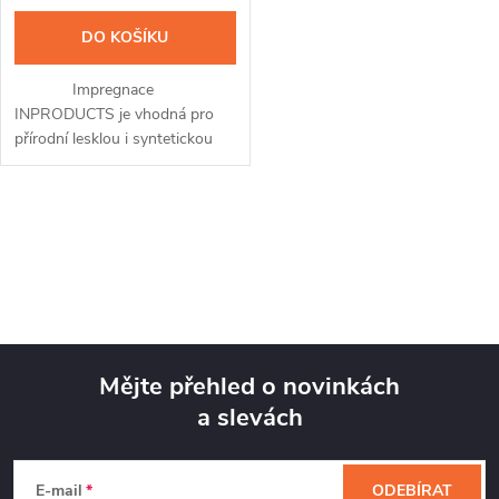
DO KOŠÍKU
Impregnace
INPRODUCTS je vhodná pro
přírodní lesklou i syntetickou
kůži a přináší v sobě hned tři
unikátní přípravky v jednom. Po
snadné aplikaci pomocí spreje
O
a...
v
l
á
Mějte přehled o novinkách
d
a slevách
Z
a
á
c
E-mail
ODEBÍRAT