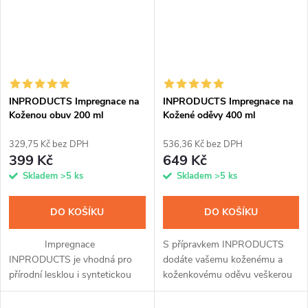
INPRODUCTS Impregnace na
INPRODUCTS Impregnace na
Koženou obuv 200 ml
Kožené oděvy 400 ml
329,75 Kč bez DPH
536,36 Kč bez DPH
399 Kč
649 Kč
Skladem
>5 ks
Skladem
>5 ks
DO KOŠÍKU
DO KOŠÍKU
Impregnace
S přípravkem INPRODUCTS
INPRODUCTS je vhodná pro
dodáte vašemu koženému a
přírodní lesklou i syntetickou
koženkovému oděvu veškerou
kůži a přináší v sobě hned tři
péči. Díky jedinečnému spojení
unikátní přípravky v jednom. Po
impregnace a voskové příměsi