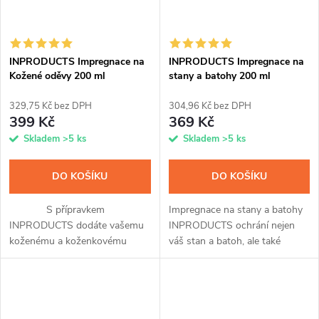
INPRODUCTS Impregnace na
INPRODUCTS Impregnace na
Kožené oděvy 200 ml
stany a batohy 200 ml
329,75 Kč bez DPH
304,96 Kč bez DPH
399 Kč
369 Kč
Skladem
>5 ks
Skladem
>5 ks
DO KOŠÍKU
DO KOŠÍKU
S přípravkem
Impregnace na stany a batohy
INPRODUCTS dodáte vašemu
INPRODUCTS ochrání nejen
koženému a koženkovému
váš stan a batoh, ale také
oděvu veškerou péči. Díky
markýzu, či slunečník před
jedinečnému spojení
provlhnutím a znečištěním. Ať
impregnace a voskové příměsi
už je materiál z membrány,...
ochráníte kůži až na tři...