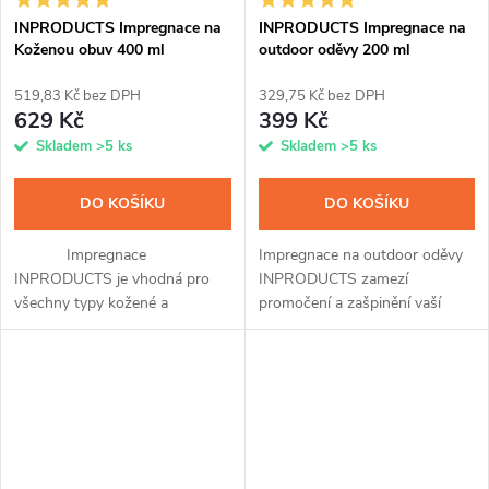
INPRODUCTS Impregnace na
INPRODUCTS Impregnace na
Koženou obuv 400 ml
outdoor oděvy 200 ml
519,83 Kč bez DPH
329,75 Kč bez DPH
629 Kč
399 Kč
Skladem
>5 ks
Skladem
>5 ks
DO KOŠÍKU
DO KOŠÍKU
Impregnace
Impregnace na outdoor oděvy
INPRODUCTS je vhodná pro
INPRODUCTS zamezí
všechny typy kožené a
promočení a zašpinění vaší
koženkové obuvi a přináší v
membránové, softshellové i
sobě hned tři unikátní přípravky
klasické bundy a kalhot, čepice
v jednom. Po snadné aplikaci
nebo rukavic. Přípravek snadno
pomocí spreje a...
nanesete...