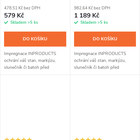
478,51 Kč bez DPH
982,64 Kč bez DPH
579 Kč
1 189 Kč
Skladem
>5 ks
Skladem
>5 ks
DO KOŠÍKU
DO KOŠÍKU
Impregnace INPRODUCTS
Impregnace INPRODUCTS
ochrání váš stan, markýzu,
ochrání váš stan, markýzu,
slunečník či batoh před
slunečník či batoh před
provlhnutím a znečištěním. Ať
provlhnutím a znečištěním. Ať
už je materiál z membrány,
už je materiál z membrány,
přírodní kůže nebo syntetických
přírodní kůže nebo syntetických
vláken, snadnou...
vláken, snadnou...