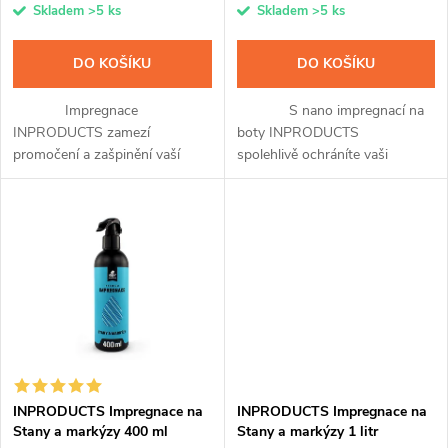
o
Skladem
>5 ks
Skladem
>5 ks
o
d
DO KOŠÍKU
DO KOŠÍKU
d
u
Impregnace
S nano impregnací na
u
INPRODUCTS zamezí
boty INPRODUCTS
k
promočení a zašpinění vaší
spolehlivě ochráníte vaši
k
membránové, softshellové i
textilní, semišovou a
klasické bundy a kalhot, čepice
membránovou obuv před
t
nebo rukavic. Přípravek snadno
provlhnutím a znečištěním.
t
nanesete díky...
Křemíková vrstva z nanočástic...
ů
ů
INPRODUCTS Impregnace na
INPRODUCTS Impregnace na
Stany a markýzy 400 ml
Stany a markýzy 1 litr