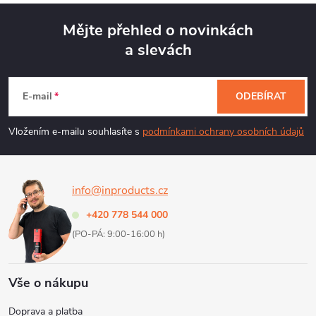
c
Mějte přehled o novinkách
í
a slevách
Z
p
r
á
E-mail
ODEBÍRAT
v
p
Vložením e-mailu souhlasíte s
podmínkami ochrany osobních údajů
k
a
y
info@inproducts.cz
t
v
+420 778 544 000
ý
í
(PO-PÁ: 9:00-16:00 h)
p
Vše o nákupu
i
Doprava a platba