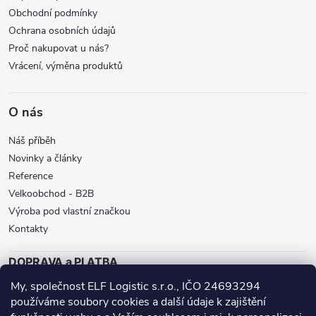
s
Obchodní podmínky
u
Ochrana osobních údajů
Proč nakupovat u nás?
Vrácení, výměna produktů
O nás
Náš příběh
Novinky a články
Reference
Velkoobchod - B2B
Výroba pod vlastní značkou
Kontakty
DOPRAVA a PLATBA
My, společnost ELF Logistic s.r.o., IČO 24693294
ZÁSILKOVNA
BALÍKOVNA
GLS
používáme soubory cookies a další údaje k zajištění
DPD