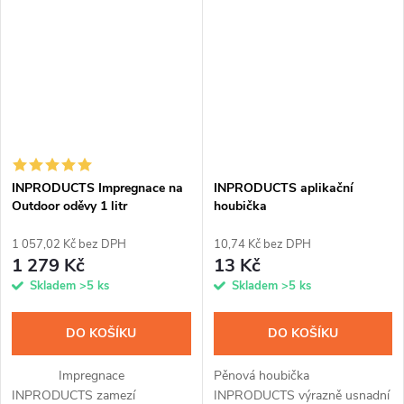
snadné aplikaci pomocí spreje
ochráníte kůži až na tři měsíce
a...
před...
INPRODUCTS Impregnace na
INPRODUCTS aplikační
Outdoor oděvy 1 litr
houbička
1 057,02 Kč bez DPH
10,74 Kč bez DPH
1 279 Kč
13 Kč
Skladem
>5 ks
Skladem
>5 ks
DO KOŠÍKU
DO KOŠÍKU
Impregnace
Pěnová houbička
INPRODUCTS zamezí
INPRODUCTS výrazně usnadní