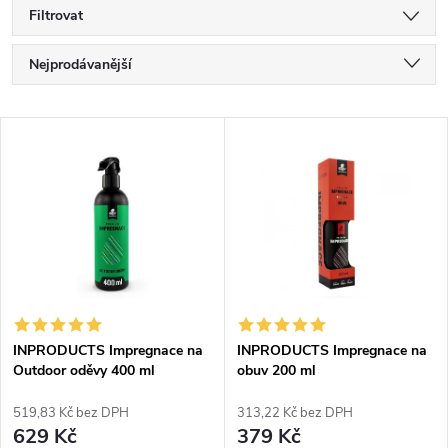
Filtrovat
Ř
Nejprodávanější
a
Nejlevnější
V
Nejdražší
z
ý
Abecedně
e
p
n
i
í
s
p
INPRODUCTS Impregnace na
INPRODUCTS Impregnace na
Outdoor oděvy 400 ml
obuv 200 ml
p
r
519,83 Kč bez DPH
313,22 Kč bez DPH
r
629 Kč
379 Kč