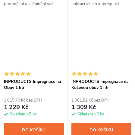
promočení a zašpinění vaší
aplikaci všech impregnací.
membránové, softshellové i
klasické bundy a kalhot, čepice
nebo rukavic. Přípravek snadno
nanesete díky...
INPRODUCTS Impregnace na
INPRODUCTS Impregnace na
Obuv 1 litr
Koženou obuv 1 litr
1 015,70 Kč bez DPH
1 081,82 Kč bez DPH
1 229 Kč
1 309 Kč
Skladem
>5 ks
Skladem
>5 ks
DO KOŠÍKU
DO KOŠÍKU