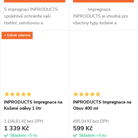
S impregnací INPRODUCTS
Impregnace
spolehlivě ochráníte vaši
INPRODUCTS je vhodná pro
textilní, semišovou a
všechny typy kožené a
membránovou obuv před
koženkové obuvi a přináší v
+ Dárek zdarma
provlhnutím a znečištěním.
sobě hned tři unikátní přípravky
Křemíková vrstva z nanočástic
v jednom. Po snadné aplikaci
odpuzuje vodu, zachovává...
pomocí spreje a...
INPRODUCTS Impregnace na
INPRODUCTS Impregnace na
Kožené oděvy 1 litr
Obuv 400 ml
1 106,61 Kč bez DPH
495,04 Kč bez DPH
1 339 Kč
599 Kč
Skladem
>5 ks
Skladem
>5 ks