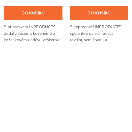
DO KOŠÍKU
DO KOŠÍKU
S přípravkem INPRODUCTS
S impregnací INPRODUCTS
dodáte vašemu koženému a
spolehlivě ochráníte vaši
koženkovému oděvu veškerou
textilní, semišovou a
péči. Díky jedinečnému spojení
membránovou obuv před
impregnace a voskové příměsi
provlhnutím a znečištěním.
ochráníte kůži až na tři měsíce
Křemíková vrstva z nanočástic
O
před...
odpuzuje vodu, zachovává...
v
l
á
d
a