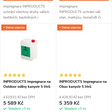
d
u
Impregnace INPRODUCTS
Impregnace
u
ochrání všechny druhy vašich
INPRODUCTS ochrání váš
k
textilních, bavlněných i
stan, markýzu, slunečník či
k
plyšových sedaček před
batoh před provlhnutím a
+ Dárek zdarma
+ Dárek zdarma
zašpiněním od jídel, sladkých
znečištěním. Ať už je materiál z
t
nápojů nebo domácích
membrány, přírodní kůže nebo
t
mazlíčků. Přípravek se díky...
syntetických vláken,...
ů
ů
INPRODUCTS Impregnace na
INPRODUCTS Impregnace na
Outdoor oděvy kanystr 5 litrů
Obuv kanystr 5 litrů
4 619,01 Kč bez DPH
4 428,93 Kč bez DPH
5 589 Kč
5 359 Kč
Skladem
>5 ks
Skladem
>5 ks