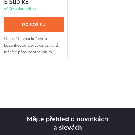
5 589 Kč
Skladem
>5 ks
DO KOŠÍKU
Ochraňte vaši koženou i
koženkovou sedačku až na tři
měsíce před popraskáním,
vlhkem a nečistotami s
impregnací INPRODUCTS. Se
sprejem s křemíkovými
O
nanočásticemi a voskovou...
v
l
á
Mějte přehled o novinkách
d
a slevách
Z