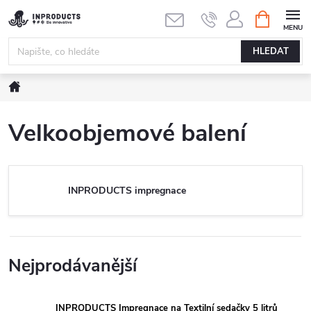
Přejít
NÁKUPNÍ
KOŠÍK
na
obsah
HLEDAT
Domů
Velkoobjemové balení
INPRODUCTS impregnace
Nejprodávanější
INPRODUCTS Impregnace na Textilní sedačky 5 litrů