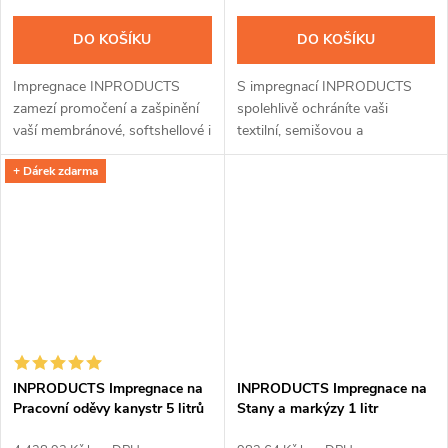
DO KOŠÍKU
DO KOŠÍKU
Impregnace INPRODUCTS
S impregnací INPRODUCTS
zamezí promočení a zašpinění
spolehlivě ochráníte vaši
vaší membránové, softshellové i
textilní, semišovou a
klasické bundy a kalhot, čepice
membránovou obuv před
+ Dárek zdarma
nebo rukavic. Přípravek snadno
provlhnutím a znečištěním.
nanesete díky chytrému spreji
Křemíková vrstva z nanočástic
a...
odpuzuje vodu, zachovává...
INPRODUCTS Impregnace na
INPRODUCTS Impregnace na
Pracovní oděvy kanystr 5 litrů
Stany a markýzy 1 litr