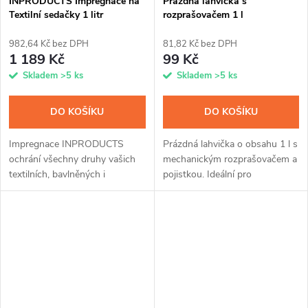
INPRODUCTS Impregnace na
Prázdná lahvička s
Textilní sedačky 1 litr
rozprašovačem 1 l
982,64 Kč bez DPH
81,82 Kč bez DPH
1 189 Kč
99 Kč
Skladem
>5 ks
Skladem
>5 ks
DO KOŠÍKU
DO KOŠÍKU
Impregnace INPRODUCTS
Prázdná lahvička o obsahu 1 l s
ochrání všechny druhy vašich
mechanickým rozprašovačem a
textilních, bavlněných i
pojistkou. Ideální pro
plyšových sedaček před
pravidelnou aplikaci našich
zašpiněním od jídel, sladkých
impregnací z 5l balení nebo pro
nápojů nebo domácích
všestranné využití.
mazlíčků. Přípravek se díky...