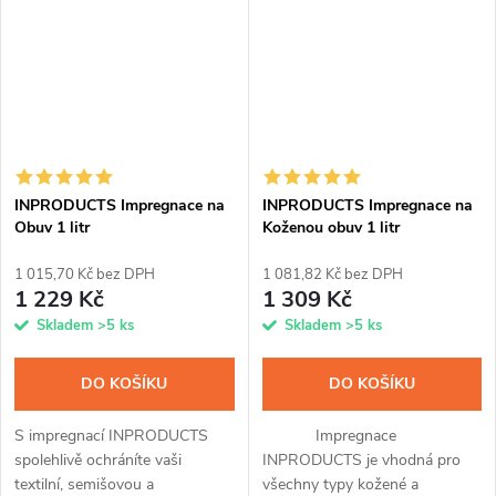
zaručená...
nanesete díky...
INPRODUCTS Impregnace na
INPRODUCTS Impregnace na
Obuv 1 litr
Koženou obuv 1 litr
1 015,70 Kč bez DPH
1 081,82 Kč bez DPH
1 229 Kč
1 309 Kč
Skladem
>5 ks
Skladem
>5 ks
DO KOŠÍKU
DO KOŠÍKU
S impregnací INPRODUCTS
Impregnace
spolehlivě ochráníte vaši
INPRODUCTS je vhodná pro
textilní, semišovou a
všechny typy kožené a