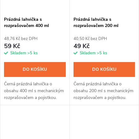
Prázdná lahvička s
Prázdná lahvička s
rozprašovačem 400 ml
rozprašovačem 200 ml
48,76 Kč bez DPH
40,50 Kč bez DPH
59 Kč
49 Kč
Skladem
>5 ks
Skladem
>5 ks
DO KOŠÍKU
DO KOŠÍKU
Černá prázdná lahvička o
Černá prázdná lahvička o
obsahu 400 ml s mechanickým
obsahu 200 ml s mechanickým
rozprašovačem a pojistkou.
rozprašovačem a pojistkou.
Ideální pro pravidelnou aplikaci
Ideální pro pravidelnou aplikaci
našich impregnací z 1l a 5l
našich impregnací z 1l a 5l
balení nebo pro všestranné
balení nebo pro všestranné
využití.
využití.