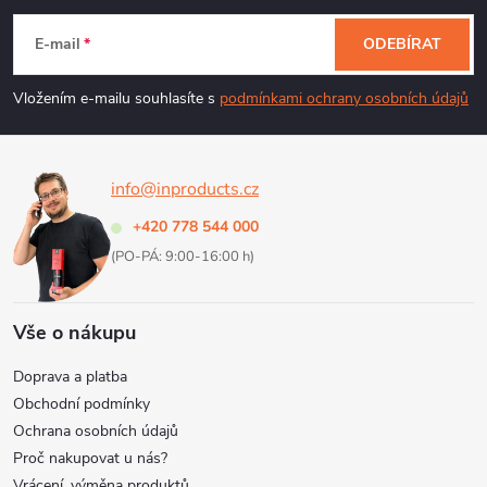
a
á
c
E-mail
ODEBÍRAT
p
í
Vložením e-mailu souhlasíte s
podmínkami ochrany osobních údajů
p
a
r
info@inproducts.cz
t
v
+420 778 544 000
í
k
(PO-PÁ: 9:00-16:00 h)
y
Vše o nákupu
v
Doprava a platba
ý
Obchodní podmínky
Ochrana osobních údajů
p
Proč nakupovat u nás?
Vrácení, výměna produktů