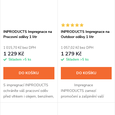
INPRODUCTS Impregnace na
INPRODUCTS Impregnace na
Pracovní oděvy 1 litr
Outdoor oděvy 1 litr
1 015,70 Kč bez DPH
1 057,02 Kč bez DPH
1 229 Kč
1 279 Kč
Skladem
>5 ks
Skladem
>5 ks
DO KOŠÍKU
DO KOŠÍKU
S impregnací INPRODUCTS
Impregnace
ochráníte váš pracovní oděv
INPRODUCTS zamezí
před vlhkem i olejem, benzínem,
promočení a zašpinění vaší
solí a dalšími chemickými
membránové, softshellové i
látkami až na tři měsíce.
klasické bundy a kalhot, čepice
Jednoduchá aplikace sprejem,
nebo rukavic. Přípravek snadno