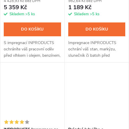
4 428,93 Kč bez DPH
982,64 Kč bez DPH
5 359 Kč
1 189 Kč
Skladem
>5 ks
Skladem
>5 ks
DO KOŠÍKU
DO KOŠÍKU
S impregnací INPRODUCTS
Impregnace INPRODUCTS
ochráníte váš pracovní oděv
ochrání váš stan, markýzu,
před vlhkem i olejem, benzínem,
slunečník či batoh před
solí a dalšími chemickými
provlhnutím a znečištěním. Ať
látkami až na tři měsíce.
už je materiál z membrány,
Jednoduchá aplikace sprejem,
přírodní kůže nebo syntetických
zaručená...
vláken, snadnou...