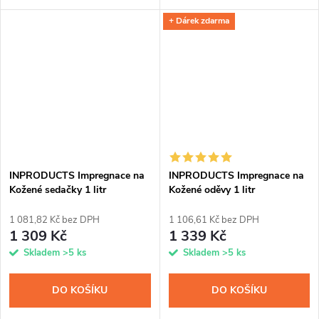
membránovou obuv před
koženkové obuvi a přináší v
+ Dárek zdarma
provlhnutím a znečištěním.
sobě hned tři unikátní přípravky
Křemíková vrstva z nanočástic
v jednom. Po snadné aplikaci
odpuzuje vodu, zachovává...
pomocí spreje a...
INPRODUCTS Impregnace na
INPRODUCTS Impregnace na
Kožené sedačky 1 litr
Kožené oděvy 1 litr
1 081,82 Kč bez DPH
1 106,61 Kč bez DPH
1 309 Kč
1 339 Kč
Skladem
>5 ks
Skladem
>5 ks
DO KOŠÍKU
DO KOŠÍKU