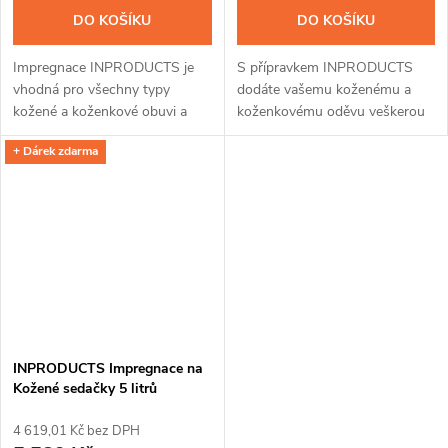
DO KOŠÍKU
DO KOŠÍKU
Impregnace INPRODUCTS je
S přípravkem INPRODUCTS
vhodná pro všechny typy
dodáte vašemu koženému a
kožené a koženkové obuvi a
koženkovému oděvu veškerou
přináší v sobě hned tři unikátní
péči. Díky jedinečnému spojení
+ Dárek zdarma
přípravky v jednom. Po snadné
impregnace a voskové příměsi
aplikaci pomocí spreje a
ochráníte kůži až na tři měsíce
houbičky...
před...
INPRODUCTS Impregnace na
Kožené sedačky 5 litrů
4 619,01 Kč bez DPH