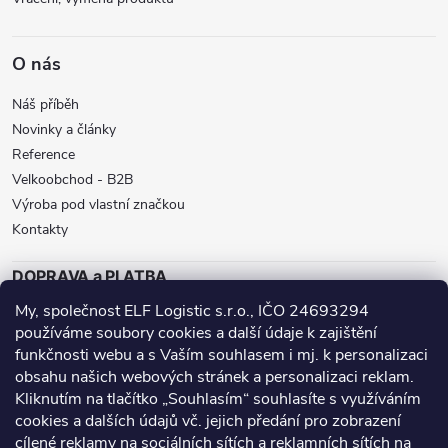
i
s
O nás
u
Náš příběh
Novinky a články
Reference
Velkoobchod - B2B
Výroba pod vlastní značkou
Kontakty
DOPRAVA a PLATBA
My, společnost ELF Logistic s.r.o., IČO 24693294
ZÁSILKOVNA
BALÍKOVNA
GLS
používáme soubory cookies a další údaje k zajištění
DPD
funkčnosti webu a s Vaším souhlasem i mj. k personalizaci
obsahu našich webových stránek a personalizaci reklam.
Přijímáme online platby
Kliknutím na tlačítko „Souhlasím“ souhlasíte s využíváním
cookies a dalších údajů vč. jejich předání pro zobrazení
cílené reklamy na sociálních sítích a reklamních sítích na