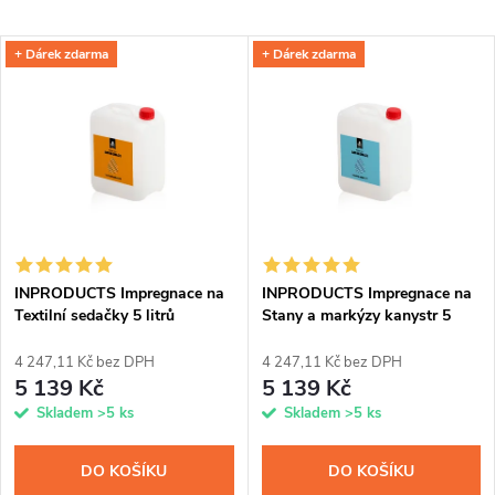
a
Nejlevnější
V
+ Dárek zdarma
+ Dárek zdarma
Nejdražší
z
ý
Abecedně
e
p
n
i
í
s
p
INPRODUCTS Impregnace na
INPRODUCTS Impregnace na
Textilní sedačky 5 litrů
Stany a markýzy kanystr 5
p
litrů
r
4 247,11 Kč bez DPH
4 247,11 Kč bez DPH
r
5 139 Kč
5 139 Kč
o
Skladem
>5 ks
Skladem
>5 ks
o
d
DO KOŠÍKU
DO KOŠÍKU