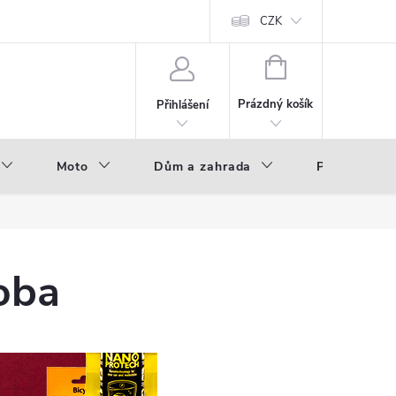
hod - B2B
Výroba pod vlastní značkou
CZK
NÁKUPNÍ
KOŠÍK
Prázdný košík
Přihlášení
Moto
Dům a zahrada
Příslušenstv
oba