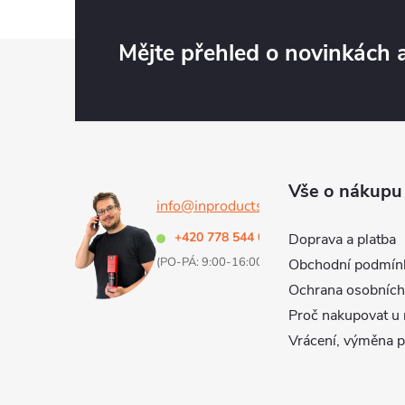
Z
Mějte přehled o novinkách
á
p
a
Vše o nákupu
info@inproducts.cz
t
+420 778 544 000
Doprava a platba
(PO-PÁ: 9:00-16:00 h)
Obchodní podmín
í
Ochrana osobních
Proč nakupovat u 
Vrácení, výměna 