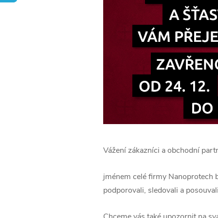
Vážení zákazníci a obchodní partn
jménem celé firmy Nanoprotech by
podporovali, sledovali a posouvali
Chceme vás také upozornit na svá