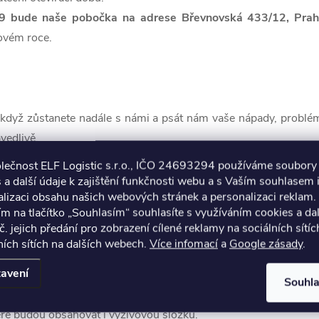
9 bude naše pobočka na adrese Břevnovská 433/12, Prah
ovém roce.
když zůstanete nadále s námi a psát nám vaše nápady, problém
vedlivě.
olečnost ELF Logistic s.r.o., IČO 24693294 používáme soubory
ek.
Připravujeme nové produkty, varianty stávajících produkt
 a další údaje k zajištění funkčnosti webu a s Vaším souhlasem i
stu dalšího.
lizaci obsahu našich webových stránek a personalizaci reklam.
Abyste se měli na co těšit už teď, máme pro vás ro
ím na tlačítko „Souhlasím“ souhlasíte s využíváním cookies a da
č. jejich předání pro zobrazení cílené reklamy na sociálních sítíc
opět potřebujeme větší prostor na naší práci. Počátkem nového 
ích sítích na dalších webech.
Více infomací
a
Google zásady
.
 dispozici v ulici Břevnovská, ale
nově bude pouze na adrese:
avení
Souhl
 rovnou tří nových přírůstku mezi impregnacemi - speciální im
eré budou obsahovat i výživovou složku.