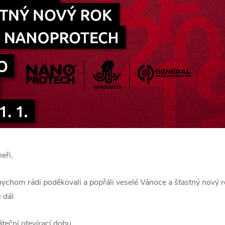
eři,
chom rádi poděkovali a popřáli veselé Vánoce a šťastný nový r
 dál.
teční otevírací dobu.