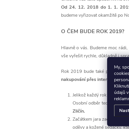
Od 24. 12. 2018 do 1. 1. 201
budeme vyřizovat okamžitě po N
O ČEM BUDE ROK 2019?
Hlavně o vás. Budeme moc rádi, 
vše vyřešit rychle, důkladně i spra
My, sp
Rok 2019 bude také plný novin
cookies
nakupování přes internet a spou
persona
Kliknut
údajů v
Jelikož každý rok rosteme, 
reklamn
Osobní odběr tedy nebude k
Nast
Zličín.
Začátkem jara začne prodej
oděvy a kožené sedačky, kt