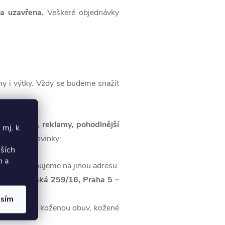
a uzavřena.
Veškeré objednávky
y i výtky. Vždy se budeme snažit
ů, výstavy, reklamy, pohodlnější
 mj. k
vnou dvě novinky:
lších
h a
roku se stěhujeme na jinou adresu.
 Strojírenská 259/16, Praha 5 –
asím
pregnace na koženou obuv, kožené