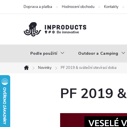
Přejít
Doprava a platba
Hodnocení obchodu
Kontakty
na
obsah
Podle použití
Outdoor a Camping
Novinky
PF 2019 & sváteční otevírací doba
Domů
PF 2019 & 