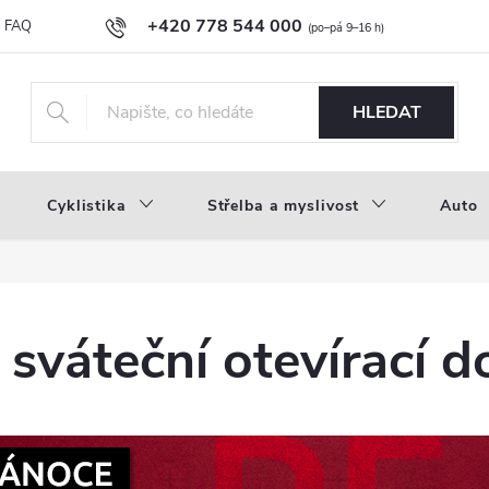
+420 778 544 000
FAQ
Novinky
Náš příběh
Průvodce materiály
Velkoobc
info@inproducts.cz
HLEDAT
Cyklistika
Střelba a myslivost
Auto
sváteční otevírací d