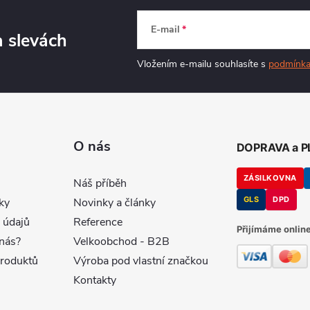
E-mail
a slevách
Vložením e-mailu souhlasíte s
podmínka
O nás
DOPRAVA a 
ZÁSILKOVNA
Náš příběh
GLS
DPD
ky
Novinky a články
 údajů
Reference
Přijímáme online
nás?
Velkoobchod - B2B
produktů
Výroba pod vlastní značkou
Kontakty