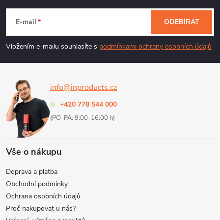
á
E-mail
ODEBÍRAT
p
Vložením e-mailu souhlasíte s
podmínkami ochrany osobních údajů
a
info@inproducts.cz
t
+420 778 544 000
í
(PO-PÁ: 9:00-16:00 h)
Vše o nákupu
Doprava a platba
Obchodní podmínky
Ochrana osobních údajů
Proč nakupovat u nás?