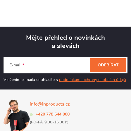
Mějte přehled o novinkách
a slevách
Z
á
E-mail
ODEBÍRAT
p
Vložením e-mailu souhlasíte s
podmínkami ochrany osobních údajů
a
info@inproducts.cz
t
+420 778 544 000
í
(PO-PÁ: 9:00-16:00 h)