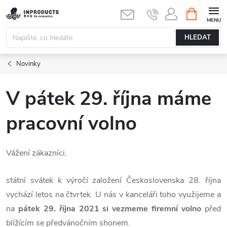
Přejít
NÁKUPNÍ
KOŠÍK
na
obsah
HLEDAT
Novinky
V pátek 29. října máme
pracovní volno
Vážení zákazníci,
státní svátek k výročí založení Československa 28. října
vychází letos na čtvrtek. U nás v kanceláři toho využijeme a
na
pátek 29. října 2021 si vezmeme firemní volno
před
blížícím se předvánočním shonem.