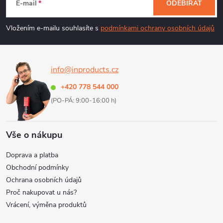
á
E-mail
ODEBÍRAT
p
Vložením e-mailu souhlasíte s
podmínkami ochrany osobních údajů
a
info@inproducts.cz
t
+420 778 544 000
í
(PO-PÁ: 9:00-16:00 h)
Vše o nákupu
Doprava a platba
Obchodní podmínky
Ochrana osobních údajů
Proč nakupovat u nás?
Vrácení, výměna produktů