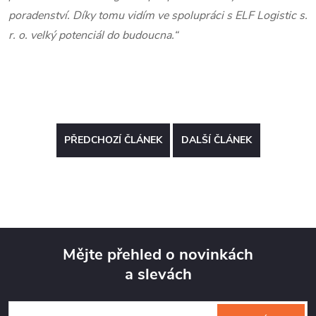
poradenství. Díky tomu vidím ve spolupráci s ELF Logistic s.
r. o. velký potenciál do budoucna.“
PŘEDCHOZÍ ČLÁNEK
DALŠÍ ČLÁNEK
Mějte přehled o novinkách
a slevách
Z