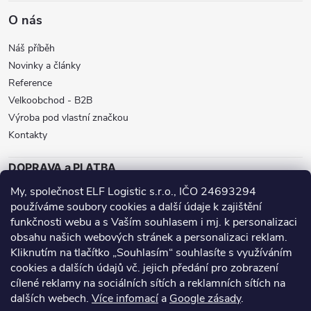
O nás
Náš příběh
Novinky a články
Reference
Velkoobchod - B2B
Výroba pod vlastní značkou
Kontakty
DOPRAVA a PLATBA
My, společnost ELF Logistic s.r.o., IČO 24693294
ZÁSILKOVNA
BALÍKOVNA
GLS
používáme soubory cookies a další údaje k zajištění
funkčnosti webu a s Vaším souhlasem i mj. k personalizaci
DPD
obsahu našich webových stránek a personalizaci reklam.
Přijímáme online platby
Kliknutím na tlačítko „Souhlasím“ souhlasíte s využíváním
cookies a dalších údajů vč. jejich předání pro zobrazení
cílené reklamy na sociálních sítích a reklamních sítích na
dalších webech.
Více infomací
a
Google zásady
.
Nanoprotech.cz - staré stránky
Facebook stránky