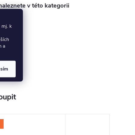
aleznete v této kategorii
 mj. k
lších
h a
asím
oupit