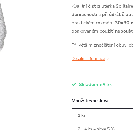
Kvalitní čisticí utěrka Solitaire
domácnosti
a
při údržbě obu
praktickém rozměru
30x30 
opakovaném použití
nepoušt
Při větším znečištění obuvi 
Detailní informace
Skladem
>5 ks
Množstevní sleva
1 ks
2 - 4 ks = sleva 5 %