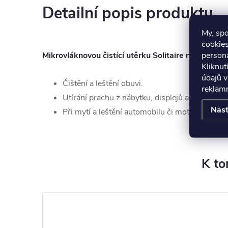
Detailní popis produktu
My, sp
cookies
persona
Mikrovláknovou čistící utěrku Solitaire nejvíce využ
Kliknut
údajů v
Čištění a leštění obuvi.
reklamn
Utírání prachu z nábytku, displejů a obrazovek
Nast
Při mytí a leštění automobilu či motocyklu.
K to