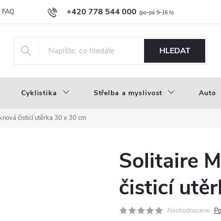
+420 778 544 000
FAQ
Novinky
Náš příběh
Průvodce materiály
Velkoobc
info@inproducts.cz
HLEDAT
Cyklistika
Střelba a myslivost
Auto
knová čisticí utěrka 30 x 30 cm
Solitaire 
čisticí utě
Neohodnoceno
Po