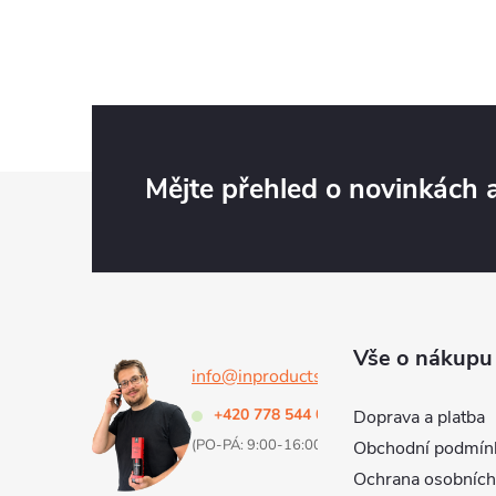
Z
Mějte přehled o novinkách
á
p
a
Vše o nákupu
info@inproducts.cz
t
+420 778 544 000
Doprava a platba
(PO-PÁ: 9:00-16:00 h)
Obchodní podmín
í
Ochrana osobních