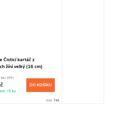
re Čisticí kartáč z
h žíní velký (16 cm)
 bez DPH
č
DO KOŠÍKU
dem
>5 ks
Kód:
746