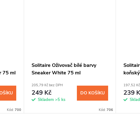
Solitaire Oživovač bílé barvy
Solitai
r 75 ml
Sneaker White 75 ml
koňskýc
205,79 Kč bez DPH
197,52 Kč
249 Kč
239 K
OŠÍKU
DO KOŠÍKU
Skladem
>5 ks
Skla
Kód:
700
Kód:
706