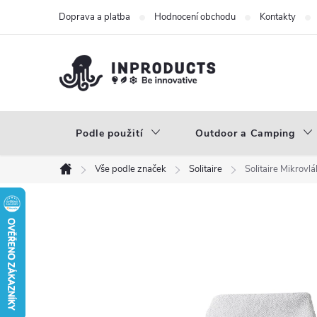
Přejít
Doprava a platba
Hodnocení obchodu
Kontakty
na
obsah
Podle použití
Outdoor a Camping
Vše podle značek
Solitaire
Solitaire Mikrovlá
Domů