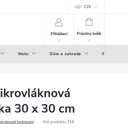
hod - B2B
Výroba pod vlastní značkou
CZK
NÁKUPNÍ
KOŠÍK
Prázdný košík
Přihlášení
Moto
Dům a zahrada
Příslušenstv
Mikrovláknová
rka 30 x 30 cm
drobnosti hodnocení
Kód produktu:
711