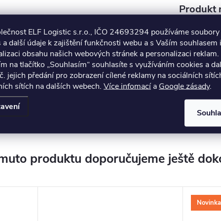
Produkt n
olečnost ELF Logistic s.r.o., IČO 24693294 používáme soubory
Solitaire
 a další údaje k zajištění funkčnosti webu a s Vaším souhlasem i
lizaci obsahu našich webových stránek a personalizaci reklam.
ijete při:
ím na tlačítko „Souhlasím“ souhlasíte s využíváním cookies a da
č. jejich předání pro zobrazení cílené reklamy na sociálních sítíc
ích sítích na dalších webech.
Více infomací
a
Google zásady
.
.
avení
Souhl
muto produktu doporučujeme ještě dok
Novinka