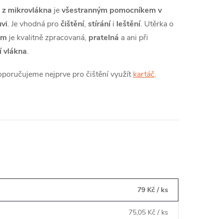
z mikrovlákna
je
všestranným pomocníkem v
vi
. Je vhodná pro
čištění
,
stírání
i
leštění
. Utěrka o
cm
je kvalitně zpracovaná,
pratelná
a ani při
í vlákna
.
doporučujeme nejprve pro čištění využít
kartáč
.
79 Kč
/ ks
75,05 Kč
/ ks