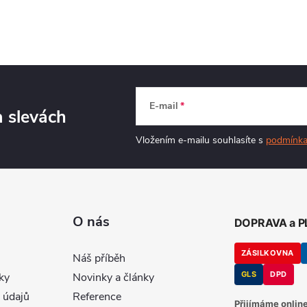
E-mail
a slevách
Vložením e-mailu souhlasíte s
podmínka
O nás
DOPRAVA a 
ZÁSILKOVNA
Náš příběh
GLS
DPD
ky
Novinky a články
 údajů
Reference
Přijímáme online