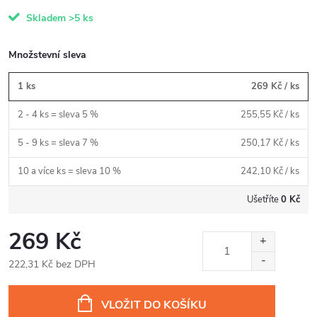
Skladem
>5 ks
Množstevní sleva
1 ks
269 Kč
/ ks
2 - 4 ks = sleva 5 %
255,55 Kč
/ ks
5 - 9 ks = sleva 7 %
250,17 Kč
/ ks
10 a více ks = sleva 10 %
242,10 Kč
/ ks
Ušetříte
0 Kč
269 Kč
222,31 Kč bez DPH
Měrná
cena:
VLOŽIT DO KOŠÍKU