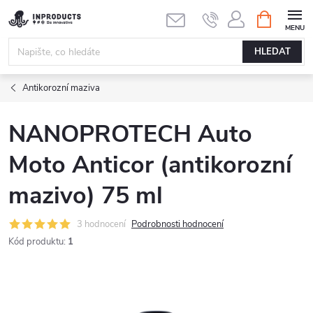
Přejít
NÁKUPNÍ
KOŠÍK
na
obsah
HLEDAT
Antikorozní maziva
NANOPROTECH Auto
Moto Anticor (antikorozní
mazivo) 75 ml
3 hodnocení
Podrobnosti hodnocení
Kód produktu:
1