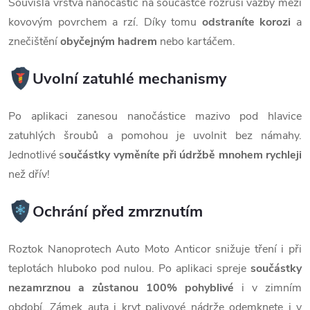
Souvislá vrstva nanočástic na součástce rozruší vazby mezi
kovovým povrchem a rzí. Díky tomu
odstraníte korozi
a
znečištění
obyčejným hadrem
nebo kartáčem.
Uvolní zatuhlé mechanismy
Po aplikaci zanesou nanočástice mazivo pod hlavice
zatuhlých šroubů a pomohou je uvolnit bez námahy.
Jednotlivé s
oučástky vyměníte při údržbě mnohem rychleji
než dřív!
Ochrání před zmrznutím
Roztok Nanoprotech Auto Moto Anticor snižuje tření i při
teplotách hluboko pod nulou. Po aplikaci spreje
součástky
nezamrznou a zůstanou 100% pohyblivé
i v zimním
období. Zámek auta i kryt palivové nádrže odemknete i v