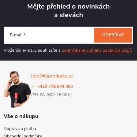
Mějte přehled o novinkách
a slevách
Z
á
E-mail
ODEBÍRAT
p
Vložením e-mailu souhlasíte s
podmínkami ochrany osobních údajů
a
info@inproducts.cz
t
+420 778 544 000
í
(PO-PÁ: 9:00-16:00 h)
Vše o nákupu
Doprava a platba
Obchodní podmínky