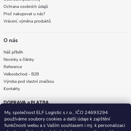
Ochrana osobních údajů
Proč nakupovat u nás?
Vrácení, výměna produktů
O nás
Náš příběh
Novinky a články
Reference
Velkoobchod - B2B
Výroba pod vlastní značkou
Kontakty
DOPRAVA a PLATBA
My, společnost ELF Logistic s.r.o., IČO 24693294
ZÁSILKOVNA
BALÍKOVNA
GLS
používáme soubory cookies a další údaje k zajištění
DPD
funkčnosti webu a s Vaším souhlasem i mj. k personalizaci