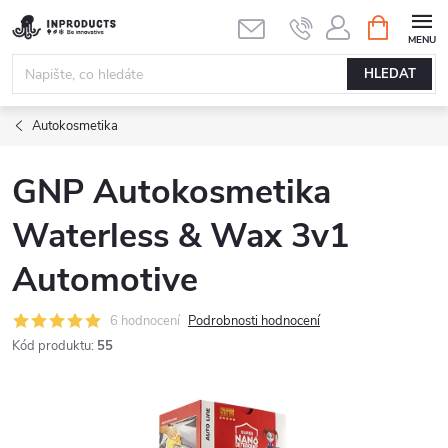
Přejít
NÁKUPNÍ
KOŠÍK
na
obsah
HLEDAT
Autokosmetika
GNP Autokosmetika
Waterless & Wax 3v1
Automotive
6 hodnocení
Podrobnosti hodnocení
Kód produktu:
55