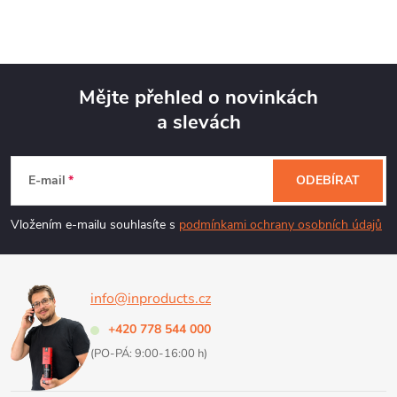
Mějte přehled o novinkách
a slevách
Z
á
E-mail
ODEBÍRAT
p
Vložením e-mailu souhlasíte s
podmínkami ochrany osobních údajů
a
info@inproducts.cz
t
+420 778 544 000
í
(PO-PÁ: 9:00-16:00 h)