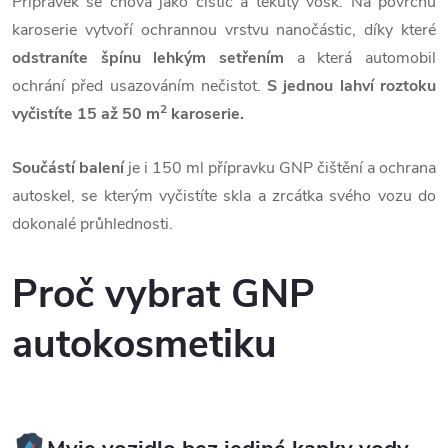
Přípravek se chová jako čistič a tekutý vosk. Na povrchu
karoserie vytvoří ochrannou vrstvu nanočástic, díky které
odstraníte špínu lehkým setřením
a která automobil
ochrání před usazováním nečistot.
S jednou lahví roztoku
2
vyčistíte 15 až 50 m
karoserie.
Součástí balení
je i 150 ml přípravku GNP čištění a ochrana
autoskel, se kterým vyčistíte skla a zrcátka svého vozu do
dokonalé průhlednosti.
Proč vybrat GNP
autokosmetiku