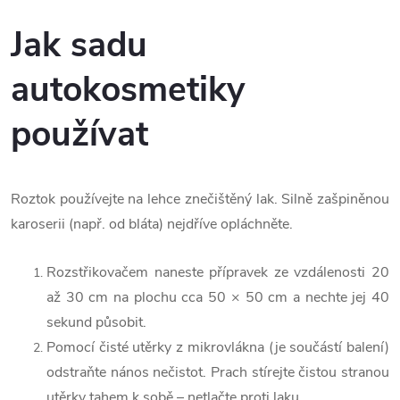
Jak sadu
autokosmetiky
používat
Roztok používejte na lehce znečištěný lak. Silně zašpiněnou
karoserii (např. od bláta) nejdříve opláchněte.
Rozstřikovačem naneste přípravek ze vzdálenosti 20
až 30 cm na plochu cca 50 × 50 cm a nechte jej 40
sekund působit.
Pomocí čisté utěrky z mikrovlákna (je součástí balení)
odstraňte nános nečistot. Prach stírejte čistou stranou
utěrky tahem k sobě – netlačte proti laku.