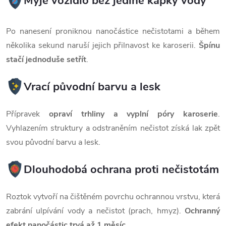
Myje vozidlo bez jediné kapky vody
Po nanesení proniknou nanočástice nečistotami a během
několika sekund naruší jejich přilnavost ke karoserii.
Špínu
stačí jednoduše setřít
.
Vrací původní barvu a lesk
Přípravek
opraví trhliny a vyplní póry karoserie
.
Vyhlazením struktury a odstraněním nečistot získá lak zpět
svou původní barvu a lesk.
Dlouhodobá ochrana proti nečistotám
Roztok vytvoří na čištěném povrchu ochrannou vrstvu, která
zabrání ulpívání vody a nečistot (prach, hmyz).
Ochranný
efekt nanočástic trvá až 1 měsíc
.