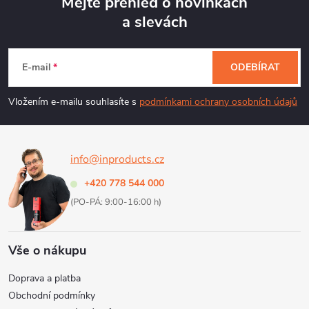
Mějte přehled o novinkách
a slevách
Z
á
E-mail
ODEBÍRAT
p
Vložením e-mailu souhlasíte s
podmínkami ochrany osobních údajů
a
info@inproducts.cz
t
+420 778 544 000
í
(PO-PÁ: 9:00-16:00 h)
Vše o nákupu
Doprava a platba
Obchodní podmínky