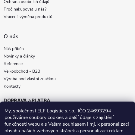
Ochrana osobních údajů
Proč nakupovat u nás?
Vrácení, výměna produktů
O nás
Náš příběh
Novinky a články
Reference
Velkoobchod - B2B
Výroba pod vlastní značkou
Kontakty
DOPRAVA a PLATBA
My, společnost ELF Logistic s.r.o., IČO 24693294
ZÁSILKOVNA
BALÍKOVNA
GLS
používáme soubory cookies a další údaje k zajištění
DPD
funkčnosti webu a s Vaším souhlasem i mj. k personalizaci
obsahu našich webových stránek a personalizaci reklam.