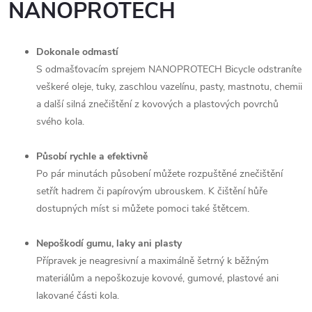
NANOPROTECH
Dokonale odmastí
S odmašťovacím sprejem NANOPROTECH Bicycle odstraníte
veškeré oleje, tuky, zaschlou vazelínu, pasty, mastnotu, chemii
a další silná znečištění z ko­vových a plastových povrchů
svého kola.
Působí rychle a efektivně
Po pár minutách působení můžete rozpuštěné znečištění
setřít hadrem či papírovým ubrouskem. K čištění hůře
dostupných míst si můžete pomoci také štětcem.
Nepoškodí gumu, laky ani plasty
Přípravek je neagresivní a maximálně šetrný k běžným
materiálům a nepoškozuje kovové, gumové, plastové ani
lakované části kola.