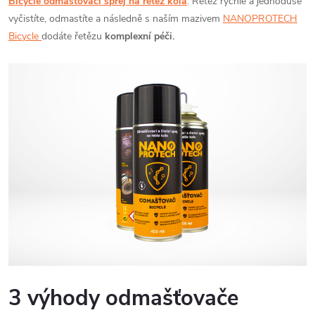
Bicycle odmašťovací sprej na řetěz kola
. Řetěz rychle a jednoduše
vyčistíte, odmastíte a následně s naším mazivem
NANOPROTECH
Bicycle
dodáte řetězu
komplexní péči.
3 výhody odmašťovače