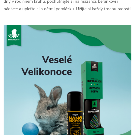
dny v rodinném kruhu, pochutnejte si na mazanci, beránkovi i
nádivce a upleťte si s dětmi pomlázku. Užijte si každý trochu radosti.