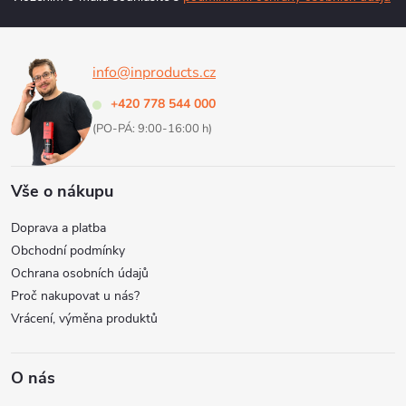
a
info@inproducts.cz
t
+420 778 544 000
í
(PO-PÁ: 9:00-16:00 h)
Vše o nákupu
Doprava a platba
Obchodní podmínky
Ochrana osobních údajů
Proč nakupovat u nás?
Vrácení, výměna produktů
O nás