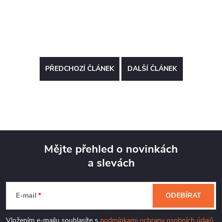
PŘEDCHOZÍ ČLÁNEK
DALŠÍ ČLÁNEK
Mějte přehled o novinkách
a slevách
Z
á
E-mail
ODEBÍRAT
p
Vložením e-mailu souhlasíte s
podmínkami ochrany osobních údajů