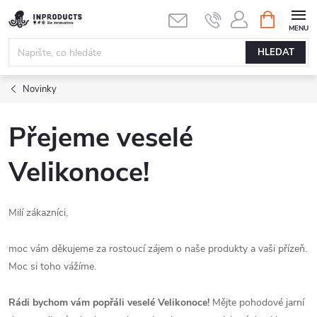
Přejít
NÁKUPNÍ
KOŠÍK
na
obsah
HLEDAT
Novinky
Přejeme veselé
Velikonoce!
Milí zákazníci,
moc vám děkujeme za rostoucí zájem o naše produkty a vaši přízeň.
Moc si toho vážíme.
Rádi bychom vám popřáli veselé
Velikonoce!
Mějte pohodové jarní