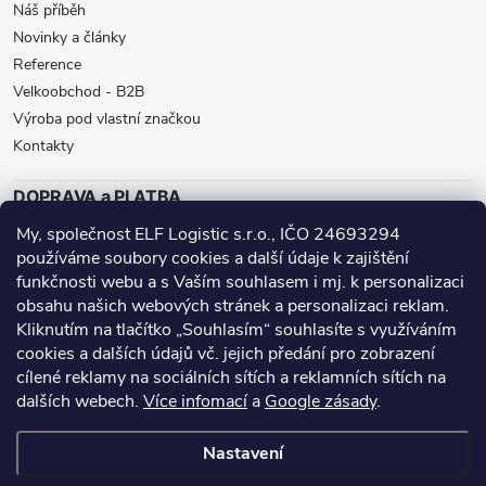
Náš příběh
Novinky a články
Reference
Velkoobchod - B2B
Výroba pod vlastní značkou
Kontakty
DOPRAVA a PLATBA
My, společnost ELF Logistic s.r.o., IČO 24693294
ZÁSILKOVNA
BALÍKOVNA
GLS
používáme soubory cookies a další údaje k zajištění
funkčnosti webu a s Vaším souhlasem i mj. k personalizaci
DPD
obsahu našich webových stránek a personalizaci reklam.
Přijímáme online platby
Kliknutím na tlačítko „Souhlasím“ souhlasíte s využíváním
cookies a dalších údajů vč. jejich předání pro zobrazení
cílené reklamy na sociálních sítích a reklamních sítích na
dalších webech.
Více infomací
a
Google zásady
.
Nanoprotech.cz - staré stránky
Facebook stránky
Nastavení