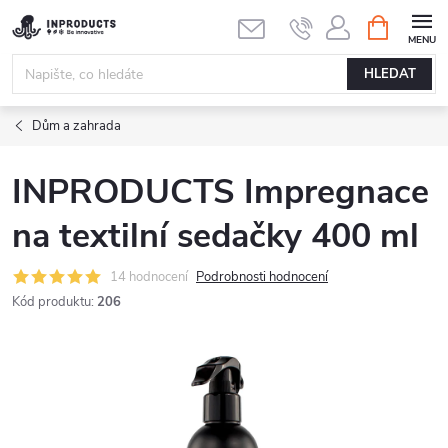
Přejít
NÁKUPNÍ
KOŠÍK
na
obsah
HLEDAT
Dům a zahrada
INPRODUCTS Impregnace
na textilní sedačky 400 ml
14 hodnocení
Podrobnosti hodnocení
Kód produktu:
206