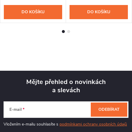
DO KOŠÍKU
DO KOŠÍKU
Mějte přehled o novinkách
a slevách
Z
á
E-mail
ODEBÍRAT
p
Vložením e-mailu souhlasíte s
podmínkami ochrany osobních údajů