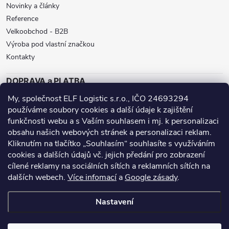
Novinky a články
Reference
Velkoobchod - B2B
Výroba pod vlastní značkou
Kontakty
DOPRAVA a PLATBA
My, společnost ELF Logistic s.r.o., IČO 24693294
ZÁSILKOVNA
BALÍKOVNA
GLS
používáme soubory cookies a další údaje k zajištění
funkčnosti webu a s Vaším souhlasem i mj. k personalizaci
DPD
obsahu našich webových stránek a personalizaci reklam.
Přijímáme online platby
Kliknutím na tlačítko „Souhlasím“ souhlasíte s využíváním
cookies a dalších údajů vč. jejich předání pro zobrazení
cílené reklamy na sociálních sítích a reklamních sítích na
dalších webech.
Více infomací
a
Google zásady
.
Nanoprotech.cz - staré stránky
Facebook stránky
Nastavení
Copyright 2026
Inproducts
. Všechna práva vyhrazena.