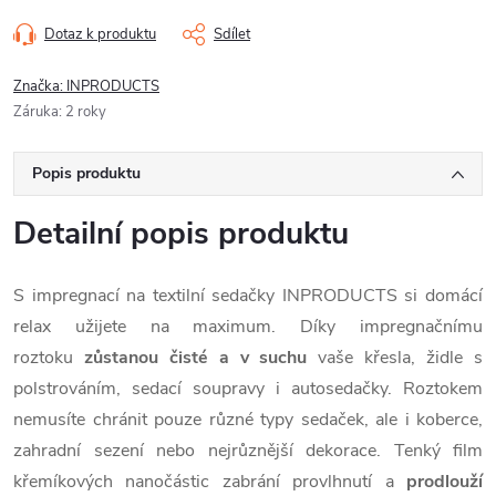
Dotaz k produktu
Sdílet
Značka:
INPRODUCTS
Záruka
:
2 roky
Popis produktu
Detailní popis produktu
S impregnací na textilní sedačky INPRODUCTS si domácí
relax užijete na maximum. Díky impregnačnímu
roztoku
zůstanou čisté a v suchu
vaše křesla, židle s
polstrováním, sedací soupravy i autosedačky. Roztokem
nemusíte chránit pouze různé typy sedaček, ale i koberce,
zahradní sezení nebo nejrůznější dekorace. Tenký film
křemíkových nanočástic zabrání provlhnutí a
prodlouží