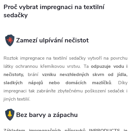
Proč vybrat impregnaci na textilní
sedačky
Zamezí ulpívání nečistot
Roztok impregnace na textilní sedačky vytvoří na povrchu
látky ochrannou křemíkovou vrstvu. Ta
odpuzuje vodu i
nečistoty,
brání
vzniku nevzhledných skvrn od jídla,
sladkých nápojů nebo domácích mazlíčků
. Díky
impregnaci tak zabráníte zbytečnému poškození sedaček i
jiných textilií.
Bez barvy a zápachu
Základem impregnačních přípravků INPRODUCTS je