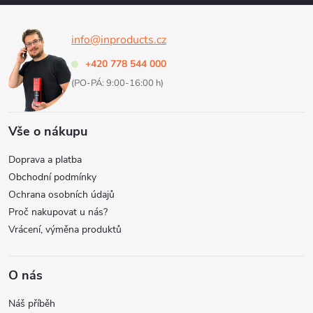
a
info@inproducts.cz
t
+420 778 544 000
í
(PO-PÁ: 9:00-16:00 h)
Vše o nákupu
Doprava a platba
Obchodní podmínky
Ochrana osobních údajů
Proč nakupovat u nás?
Vrácení, výměna produktů
O nás
Náš příběh