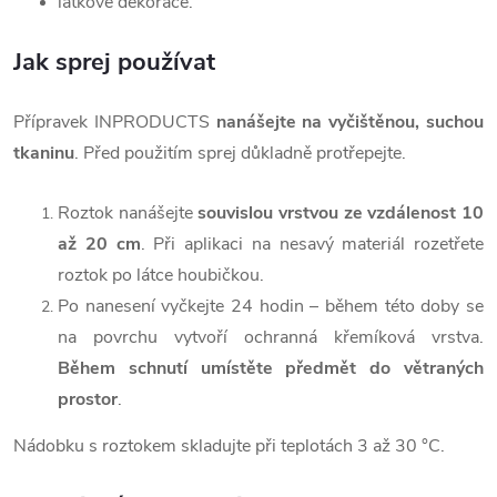
látkové dekorace.
Jak sprej používat
Přípravek INPRODUCTS
nanášejte na vyčištěnou, suchou
tkaninu
. Před použitím sprej důkladně protřepejte.
Roztok nanášejte
souvislou vrstvou ze vzdálenost 10
až 20 cm
. Při aplikaci na nesavý materiál rozetřete
roztok po látce houbičkou.
Po nanesení vyčkejte 24 hodin – během této doby se
na povrchu vytvoří ochranná křemíková vrstva.
Během schnutí umístěte předmět do větraných
prostor
.
Nádobku s roztokem skladujte při teplotách 3 až 30 °C.