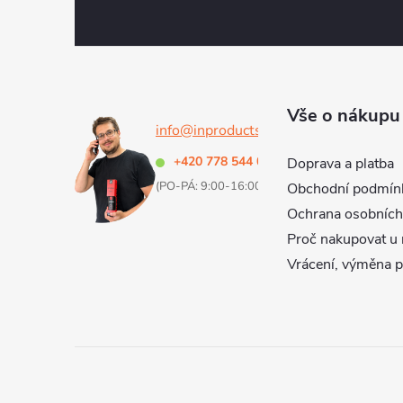
á
p
a
Vše o nákupu
info@inproducts.cz
t
+420 778 544 000
Doprava a platba
(PO-PÁ: 9:00-16:00 h)
Obchodní podmín
í
Ochrana osobních
Proč nakupovat u 
Vrácení, výměna 