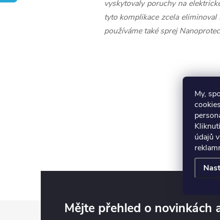
vyskytovaly poruchy na elektric
tyto komplikace zcela eliminoval
používáme také sprej Nanoprotec
My, sp
cookies
persona
Kliknut
údajů v
reklamn
Nast
Z
Mějte přehled o novinkách