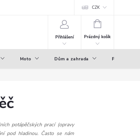
hod - B2B
Výroba pod vlastní značkou
CZK
NÁKUPNÍ
KOŠÍK
Prázdný košík
Přihlášení
Moto
Dům a zahrada
Příslušenstv
pěč
álních potápěčských prací (opravy
vání pod hladinou. Často se nám