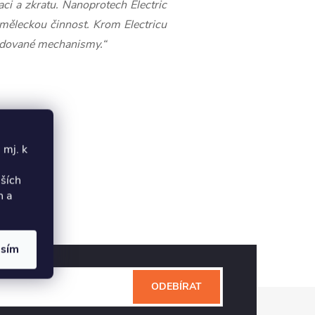
i a zkratu. Nanoprotech Electric
uměleckou činnost. Krom Electricu
rodované mechanismy.“
 mj. k
lších
h a
asím
ODEBÍRAT