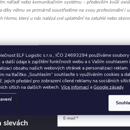
kém nářadí nebo komunikačním systému – především kvůli oxidac
 a díky němu se primárně soustředíme na svou profesionální i 
h Home, který u nás nalézá své uplatnění na zatuhlé nebo zko
olečnost ELF Logistic s.r.o., IČO 24693294 používáme soubory
 a další údaje k zajištění funkčnosti webu a s Vaším souhlasem i
PŘEDCHOZÍ ČLÁNEK
DALŠÍ ČLÁNEK
lizaci obsahu našich webových stránek a personalizaci reklam.
ím na tlačítko „Souhlasím“ souhlasíte s využíváním cookies a da
č. jejich předání pro zobrazení cílené reklamy na sociálních sítíc
ích sítích na dalších webech.
Více infomací
a
Google zásady
.
avení
Souhl
E-mail
a slevách