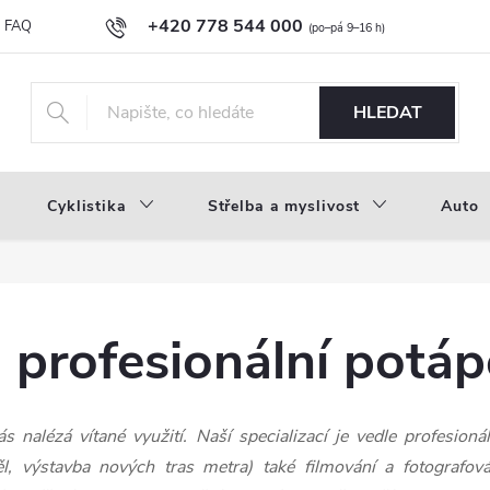
+420 778 544 000
FAQ
Novinky
Náš příběh
Průvodce materiály
Velkoobc
info@inproducts.cz
HLEDAT
Cyklistika
Střelba a myslivost
Auto
- profesionální potá
s nalézá vítané využití. Naší specializací je vedle profesion
l, výstavba nových tras metra) také filmování a fotografo