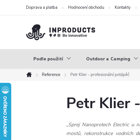
Přejít
Doprava a platba
Hodnocení obchodu
Kontakty
na
obsah
Podle použití
Outdoor a Camping
Reference
Petr Klier - profesionální potápěč
Domů
Petr Klier 
„Sprej Nanoprotech Electric u ná
mostů, rekonstrukce vodních dě