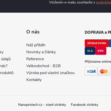
Vložením e-mailu souhlasíte s
podmínka
O nás
DOPRAVA a 
ZÁSILKOVNA
Náš příběh
GLS
DPD
ky
Novinky a články
 údajů
Reference
Přijímáme online
nás?
Velkoobchod - B2B
produktů
Výroba pod vlastní značkou
Kontakty
Nanoprotech.cz - staré stránky
Facebook stránky