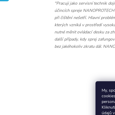
"Pracuji jako servisní technik d
účincích spreje NANOPROTECH Ele
při čištění nešetří. Hlavní probl
kterých vzniká v prostředí vysok
nutné měnit ovládací desku za zh
další případy, kdy sprej zafungov
bez jakéhokoliv zkratu dál. NANO
My, sp
cookies
persona
Kliknut
údajů v