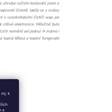
Po zhruba ročním testování jsem o
prosté čistotě, takže se s vodou
ti s vysokotlakými čističi wap, po
citlivé elektronice. Měsíčně bylo
ících neměnil ani jednu! A máme i
ká topná tělesa a topení fungovalo
 mj. k
lších
h a