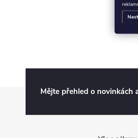
reklamn
Nast
Z
Mějte přehled o novinkách
á
p