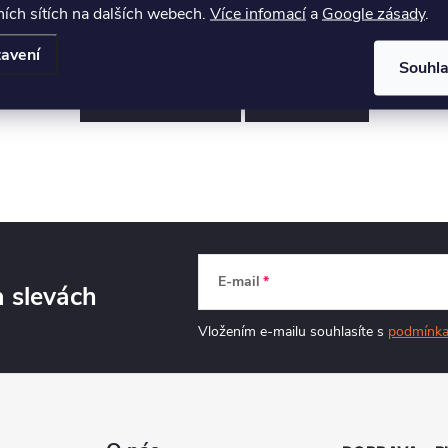
ích sítích na dalších webech.
Více infomací
a
Google zásady
.
avení
Souhl
PŘEDCHOZÍ ČLÁNEK
DALŠÍ ČLÁNEK
E-mail
a slevách
Vložením e-mailu souhlasíte s
podmínka