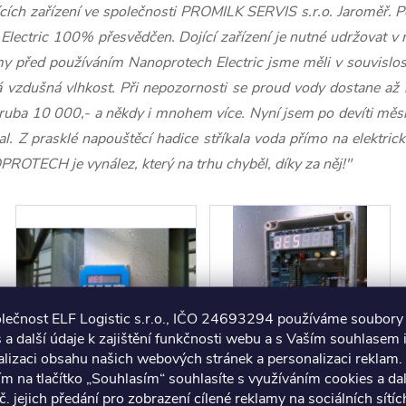
ojících zařízení ve společnosti PROMILK SERVIS s.r.o. Jaroměř. 
ctric 100% přesvědčen. Dojící zařízení je nutné udržovat v na
émy před používáním Nanoprotech Electric jsme měli v souvislos
á vzdušná vlhkost. Při nepozornosti se proud vody dostane až k 
ruba 10 000,- a někdy i mnohem více. Nyní jsem po devíti měs
al. Z prasklé napouštěcí hadice stříkala voda přímo na elektric
PROTECH je vynález, který na trhu chyběl, díky za něj!"
olečnost ELF Logistic s.r.o., IČO 24693294 používáme soubory
 a další údaje k zajištění funkčnosti webu a s Vaším souhlasem i
lizaci obsahu našich webových stránek a personalizaci reklam.
ím na tlačítko „Souhlasím“ souhlasíte s využíváním cookies a da
č. jejich předání pro zobrazení cílené reklamy na sociálních sítíc