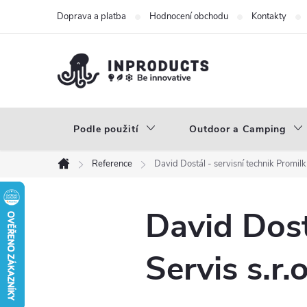
Přejít
Doprava a platba
Hodnocení obchodu
Kontakty
na
obsah
Podle použití
Outdoor a Camping
Reference
David Dostál - servisní technik Promilk 
Domů
David Dost
Servis s.r.