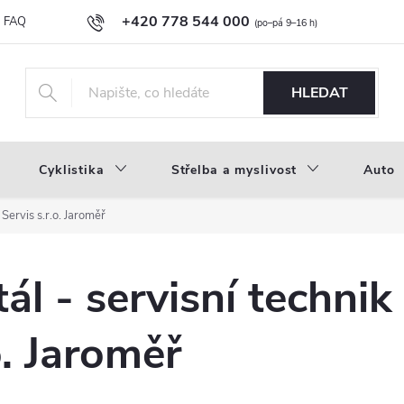
+420 778 544 000
FAQ
Novinky
Náš příběh
Průvodce materiály
Velkoobc
info@inproducts.cz
HLEDAT
Cyklistika
Střelba a myslivost
Auto
Servis s.r.o. Jaroměř
ál - servisní technik
o. Jaroměř