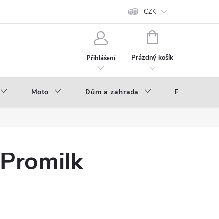
hod - B2B
Výroba pod vlastní značkou
CZK
NÁKUPNÍ
KOŠÍK
Prázdný košík
Přihlášení
Moto
Dům a zahrada
Příslušenstv
 Promilk