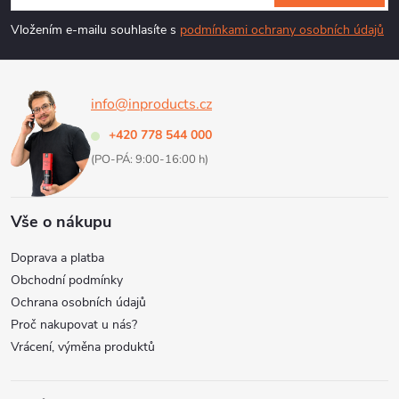
p
Vložením e-mailu souhlasíte s
podmínkami ochrany osobních údajů
a
info@inproducts.cz
t
+420 778 544 000
í
(PO-PÁ: 9:00-16:00 h)
Vše o nákupu
Doprava a platba
Obchodní podmínky
Ochrana osobních údajů
Proč nakupovat u nás?
Vrácení, výměna produktů