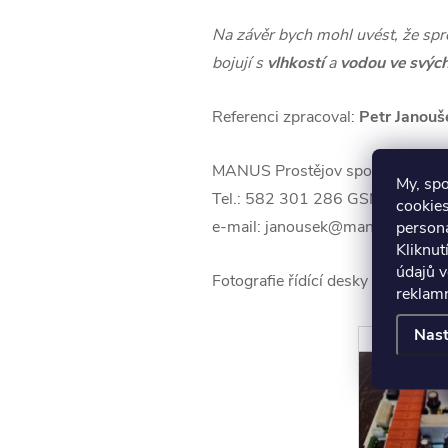
Na závěr bych mohl uvést, že spr
bojují s
vlhkostí
a
vodou ve svých
Referenci zpracoval:
Petr Janouš
MANUS Prostějov spol. s r.o., Z
My, sp
Tel.: 582 301 286 GSM: 608 63
cookies
e-mail: janousek@manuspv.cz ht
persona
Kliknut
údajů v
Fotografie řídící desky ošetřené 
reklamn
Nast