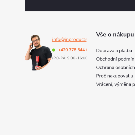
á
p
a
Vše o nákupu
info@inproducts.cz
t
+420 778 544 000
Doprava a platba
(PO-PÁ: 9:00-16:00 h)
Obchodní podmín
í
Ochrana osobních
Proč nakupovat u 
Vrácení, výměna 