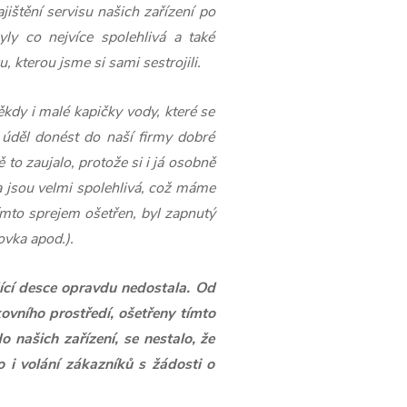
ištění servisu našich zařízení po
yly co nejvíce spolehlivá a také
 kterou jsme si sami sestrojili.
ěkdy i malé kapičky vody, které se
 úděl donést do naší firmy dobré
o zaujalo, protože si i já osobně
a jsou velmi spolehlivá, což máme
tímto sprejem ošetřen, byl zapnutý
ovka apod.).
ící desce opravdu nedostala.
Od
ovního prostředí, ošetřeny tímto
 našich zařízení, se nestalo, že
o i volání zákazníků s žádosti o