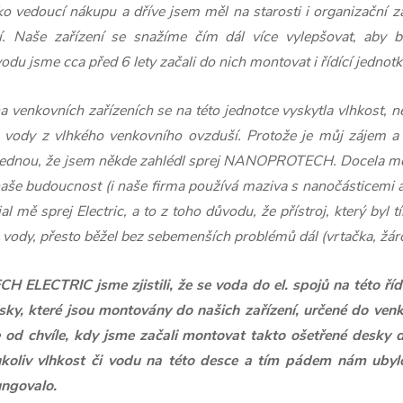
o vedoucí nákupu a dříve jsem měl na starosti i organizační zaj
í. Naše zařízení se snažíme čím dál více vylepšovat, aby b
u jsme cca před 6 lety začali do nich montovat i řídící jednotku,
a venkovních zařízeních se na této jednotce vyskytla vlhkost, n
 vody z vlhkého venkovního ovzduší. Protože je můj zájem a
e jednou, že jsem někde zahlédl sprej NANOPROTECH. Docela mě t
naše budoucnost (i naše firma používá maziva s nanočásticemi 
al mě sprej Electric, a to z toho důvodu, že přístroj, který byl 
vody, přesto běžel bez sebemenších problémů dál (vrtačka, žár
ELECTRIC jsme zjistili, že se voda do el. spojů na této říd
esky, které jsou montovány do našich zařízení, určené do venk
 od chvíle, kdy jsme začali montovat takto ošetřené desky do
oukoliv vlhkost či vodu na této desce a tím pádem nám ubyl
ungovalo.