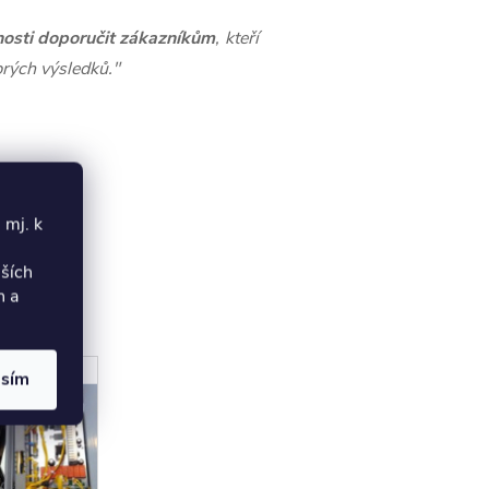
sti doporučit zákazníkům
, kteří
brých výsledků."
 mj. k
lších
h a
asím