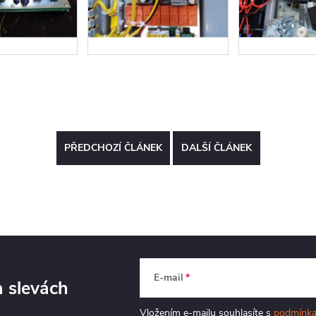
PŘEDCHOZÍ ČLÁNEK
DALŠÍ ČLÁNEK
E-mail
a slevách
Vložením e-mailu souhlasíte s
podmínka