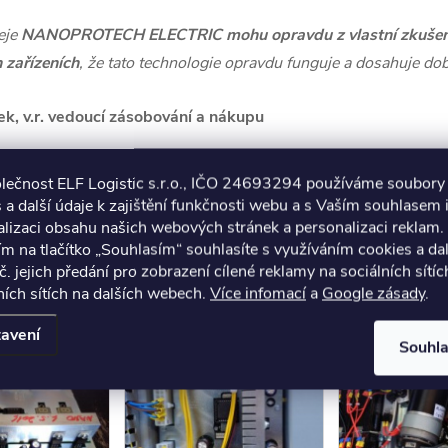
eje
NANOPROTECH ELECTRIC mohu opravdu z vlastní zkušeno
 zařízeních
, že tato technologie opravdu funguje a dosahuje do
ek, v.r. vedoucí zásobování a nákupu
a drahou 4332/4, 796 87 Prostějov
olečnost ELF Logistic s.r.o., IČO 24693294 používáme soubory
 98 63 Fax: 582 301 244
 a další údaje k zajištění funkčnosti webu a s Vaším souhlasem i
tp:
www.manuspv.cz
lizaci obsahu našich webových stránek a personalizaci reklam.
ím na tlačítko „Souhlasím“ souhlasíte s využíváním cookies a da
č. jejich předání pro zobrazení cílené reklamy na sociálních sítíc
sprejem Nanoprotech Electric:
ích sítích na dalších webech.
Více infomací
a
Google zásady
.
avení
Souhl