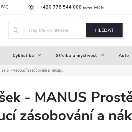
+420 778 544 000
FAQ
Novinky
Náš příběh
Průvodce materiály
Velkoobc
info@inproducts.cz
HLEDAT
Cyklistika
Střelba a myslivost
Auto
 s r.o. - Vedoucí zásobování a nákupu
šek - MANUS Prostěj
oucí zásobování a ná