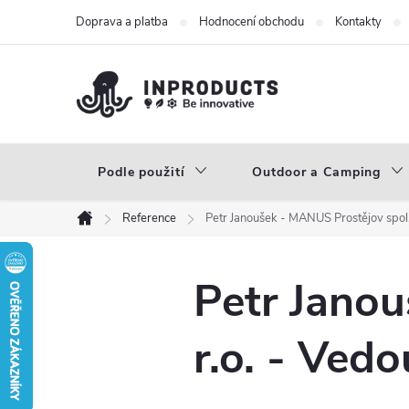
Přejít
Doprava a platba
Hodnocení obchodu
Kontakty
na
obsah
Podle použití
Outdoor a Camping
Reference
Petr Janoušek - MANUS Prostějov spol.
Domů
Petr Janou
r.o. - Ved