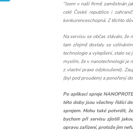
"Jsem v naší firmě zaměstnán jak
celé České republice i zahranič
konkurenceschopná. Z těchto důvod
Na servisu se občas stávalo, že n
tam zřejmě dostaly se vzlínáním
technologie a vylepšení, stalo s
myslím, že v nanotechnologii je 
z vlastní praxe odzkoušené). Zauj
(byl pod proudem) a ponořený do 
Po aplikaci spreje NANOPROTECH 
této doby jsou všechny řídící d
sprejem. Mohu také potvrdit, že
bychom při servisu zjistili jak
opravu zařízení, protože jim nef