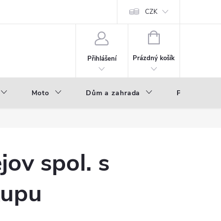
hod - B2B
Výroba pod vlastní značkou
CZK
NÁKUPNÍ
KOŠÍK
Prázdný košík
Přihlášení
Moto
Dům a zahrada
Příslušenstv
ov spol. s
kupu