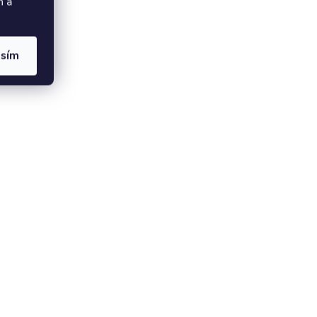
h a
asím