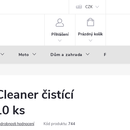
hod - B2B
Výroba pod vlastní značkou
CZK
NÁKUPNÍ
KOŠÍK
Prázdný košík
Přihlášení
Moto
Dům a zahrada
Příslušenstv
eaner čistící
10 ks
drobnosti hodnocení
Kód produktu:
744