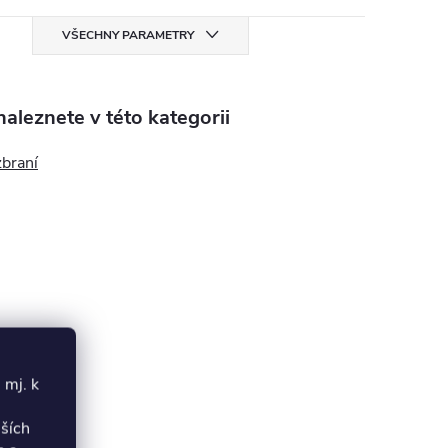
VŠECHNY PARAMETRY
aleznete v této kategorii
zbraní
 mj. k
lších