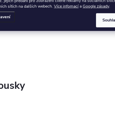
č. jejich předání pro zobrazení cílené reklamy na sociálních sítíc
ích sítích na dalších webech.
Více infomací
a
Google zásady
.
avení
Souhl
rousky