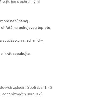
ívejte jen s ochrannými
komoře není náboj.
 ohřáté na pokojovou teplotu
.
 na součástky a mechanicky
kolikrát zopakujte
.
elových zplodin. Spotřeba: 1 - 2
10 jednorázových ubrousků.