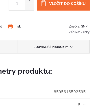
VLOŽIT DO KOŠÍKU
et
Tisk
Značka:
GNP
Záruka
:
2 roky
SOUVISEJÍCÍ PRODUKTY
etry produktu:
8595616502595
5 let