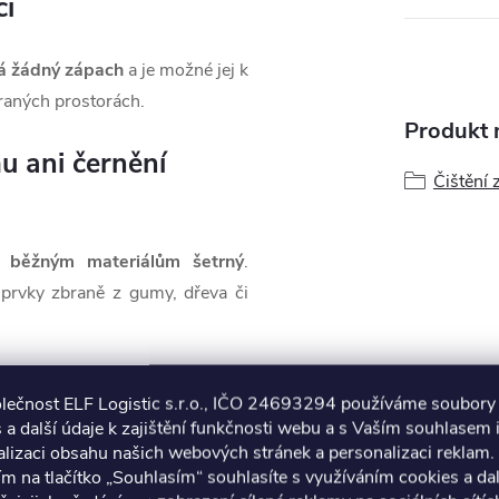
ci
á žádný zápach
a je možné jej k
traných prostorách.
Produkt n
u ani černění
Čištění 
 běžným materiálům šetrný
.
 prvky zbraně z gumy, dřeva či
olečnost ELF Logistic s.r.o., IČO 24693294 používáme soubory
 a další údaje k zajištění funkčnosti webu a s Vaším souhlasem i
lizaci obsahu našich webových stránek a personalizaci reklam.
ím na tlačítko „Souhlasím“ souhlasíte s využíváním cookies a da