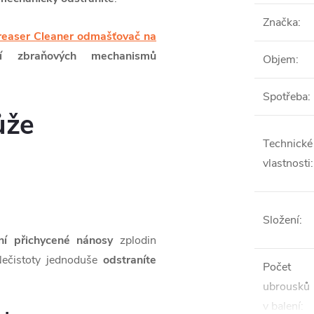
Značka
:
easer Cleaner odmašťovač na
ní zbraňových mechanismů
Objem
:
Spotřeba
:
ůže
Technické
vlastnosti
:
Složení
:
lní přichycené nánosy
zplodin
Nečistoty jednoduše
odstraníte
Počet
ubrousků
v balení
: