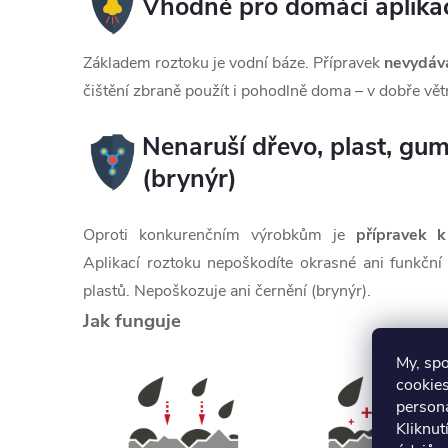
Vhodné pro domácí aplika
Základem roztoku je vodní báze. Přípravek
nevydáv
čištění zbraně použít i pohodlně doma – v dobře vě
Nenaruší dřevo, plast, gum
(brynýr)
Oproti konkurenčním výrobkům je
přípravek k
Aplikací roztoku nepoškodíte okrasné ani funkční
plastů. Nepoškozuje ani černění (brynýr).
Jak funguje
My, sp
cookies
persona
Kliknut