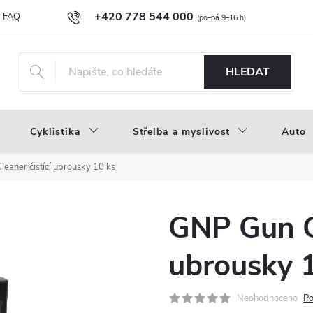
+420 778 544 000
FAQ
Novinky
Náš příběh
Průvodce materiály
Velkoobc
info@inproducts.cz
HLEDAT
Cyklistika
Střelba a myslivost
Auto
eaner čistící ubrousky 10 ks
GNP Gun Cl
ubrousky 
Neohodnoceno
Po