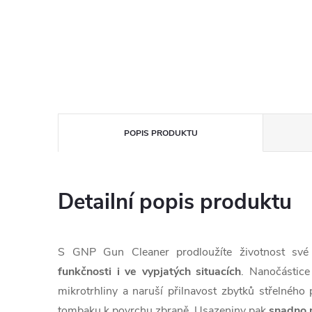
POPIS PRODUKTU
Detailní popis produktu
S GNP Gun Cleaner prodloužíte životnost sv
funkčnosti i ve vypjatých situacích
. Nanočástice
mikrotrhliny a naruší přilnavost zbytků střelného
tombaku k povrchu zbraně. Usazeniny pak
snadno 