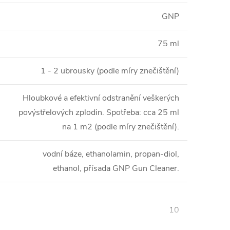
GNP
75 ml
1 - 2 ubrousky (podle míry znečištění)
Hloubkové a efektivní odstranění veškerých
povýstřelových zplodin. Spotřeba: cca 25 ml
na 1 m2 (podle míry znečištění).
vodní báze, ethanolamin, propan-diol,
ethanol, přísada GNP Gun Cleaner.
10