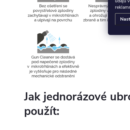
údajů v
reklamn
Nast
Jak jednorázové ub
použít: