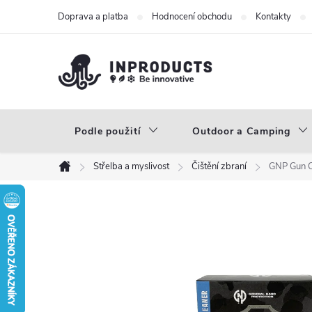
Přejít
Doprava a platba
Hodnocení obchodu
Kontakty
na
obsah
Podle použití
Outdoor a Camping
Střelba a myslivost
Čištění zbraní
GNP Gun Cl
Domů