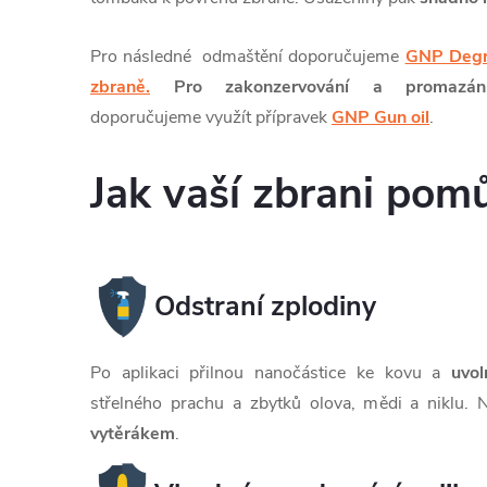
Pro následné odmaštění doporučujeme
GNP Degr
zbraně.
Pro
zakonzervování a promazá
doporučujeme využít přípravek
GNP Gun oil
.
Jak vaší zbrani pom
Odstraní zplodiny
Po aplikaci přilnou nanočástice ke kovu a
uvo
střelného prachu a zbytků olova, mědi a niklu. 
vytěrákem
.