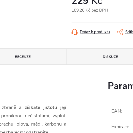
229 Kč
189,26 Kč bez DPH
Měrná
cena:
Dotaz k produktu
Sdíl
RECENZE
DISKUZE
Param
é zbraně a
získáte jistotu
její
EAN
:
 proniknou nečistotami, vyplní
 prachu, olova, mědi, karbonu a
Expirace
:
mechanicky odstraníte
.