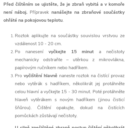
Před čištěním se ujistěte, že je zbraň vybitá a v komoře
není náboj.
Přípravek
nanášejte na zbraňové součástky
ohřáté na pokojovou teplotu
.
Roztok aplikujte na součástky souvislou vrstvou ze
vzdálenost 10 - 20 cm.
Po nanesení
vyčkejte 15 minut
a nečistoty
mechanicky odstraňte – utěrkou z mikrovlákna,
papírovým ručníkem nebo hadříkem.
Pro
vyčištění hlavně
naneste roztok na čistící provaz
nebo vytěrák s hadříkem, několikrát jej protáhněte
celou hlavní a vyčkejte 15 - 30 minut. Poté protáhněte
hlaveň vytěrákem s novým hadříkem (jinou čisticí
šňůrou). Čištění opakujte, dokud na čistících
pomůckách zůstávají nečistoty.
U silně znečištěné zbraně postup čištění několikrát