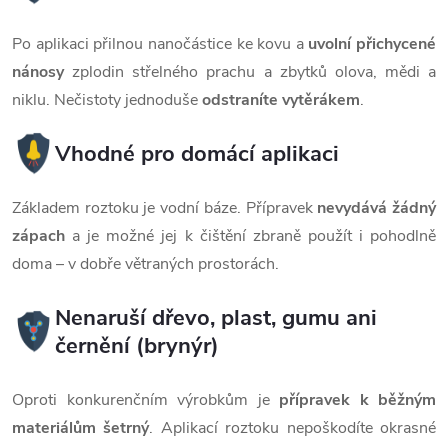
Po aplikaci přilnou nanočástice ke kovu a
uvolní přichycené
nánosy
zplodin střelného prachu a zbytků olova, mědi a
niklu. Nečistoty jednoduše
odstraníte vytěrákem
.
Vhodné pro domácí aplikaci
Základem roztoku je vodní báze. Přípravek
nevydává žádný
zápach
a je možné jej k čištění zbraně použít i pohodlně
doma – v dobře větraných prostorách.
Nenaruší dřevo, plast, gumu ani
černění (brynýr)
Oproti konkurenčním výrobkům je
přípravek k běžným
materiálům šetrný
. Aplikací roztoku nepoškodíte okrasné