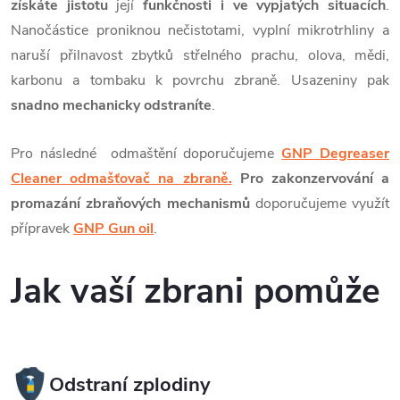
získáte jistotu
její
funkčnosti i ve vypjatých situacích
.
Nanočástice proniknou nečistotami, vyplní mikrotrhliny a
naruší přilnavost zbytků střelného prachu, olova, mědi,
karbonu a tombaku k povrchu zbraně. Usazeniny pak
snadno mechanicky odstraníte
.
Pro následné odmaštění doporučujeme
GNP Degreaser
Cleaner odmašťovač na zbraně.
Pro
zakonzervování a
promazání zbraňových mechanismů
doporučujeme využít
přípravek
GNP Gun oil
.
Jak vaší zbrani pomůže
Odstraní zplodiny