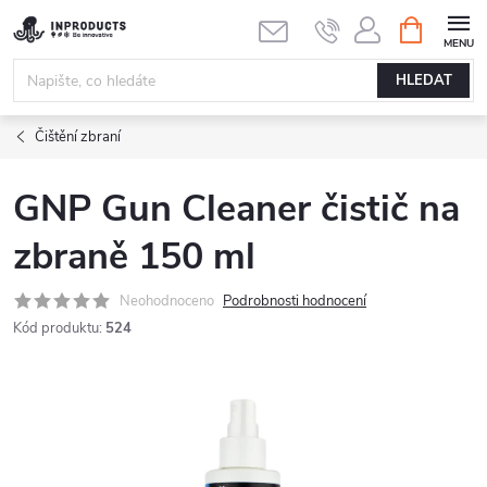
Přejít
NÁKUPNÍ
KOŠÍK
na
obsah
HLEDAT
Čištění zbraní
GNP Gun Cleaner čistič na
zbraně 150 ml
Neohodnoceno
Podrobnosti hodnocení
Kód produktu:
524