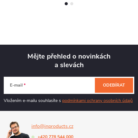
Mějte přehled o novinkách
a slevách
Z
á
E-mail
ODEBÍRAT
p
Vložením e-mailu souhlasíte s
podmínkami ochrany osobních údajů
a
info@inproducts.cz
t
+420 778 544 000