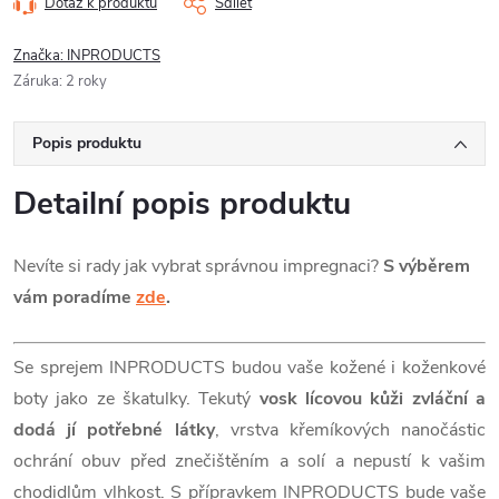
Dotaz k produktu
Sdílet
Značka:
INPRODUCTS
Záruka
:
2 roky
Popis produktu
Detailní popis produktu
Nevíte si rady jak vybrat správnou impregnaci?
S výběrem
vám poradíme
zde
.
Se sprejem INPRODUCTS budou vaše kožené i koženkové
boty jako ze škatulky. Tekutý
vosk lícovou kůži zvláční a
dodá jí potřebné látky
, vrstva křemíkových nanočástic
ochrání obuv před znečištěním a solí a nepustí k vašim
chodidlům vlhkost. S přípravkem INPRODUCTS bude vaše