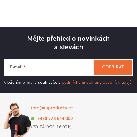
Mějte přehled o novinkách
a slevách
Z
á
E-mail
ODEBÍRAT
p
Vložením e-mailu souhlasíte s
podmínkami ochrany osobních údajů
a
info@inproducts.cz
t
+420 778 544 000
í
(PO-PÁ: 9:00-16:00 h)