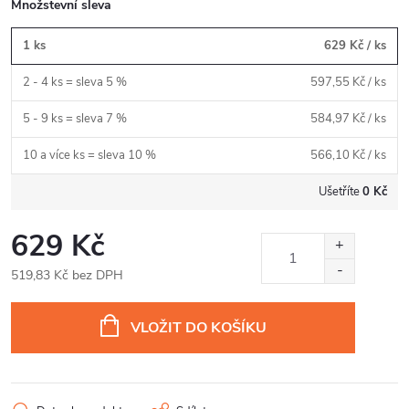
Množstevní sleva
1 ks
629 Kč
/ ks
2 - 4 ks = sleva 5 %
597,55 Kč
/ ks
5 - 9 ks = sleva 7 %
584,97 Kč
/ ks
10 a více ks = sleva 10 %
566,10 Kč
/ ks
Ušetříte
0 Kč
629 Kč
519,83 Kč bez DPH
Měrná
cena:
VLOŽIT DO KOŠÍKU