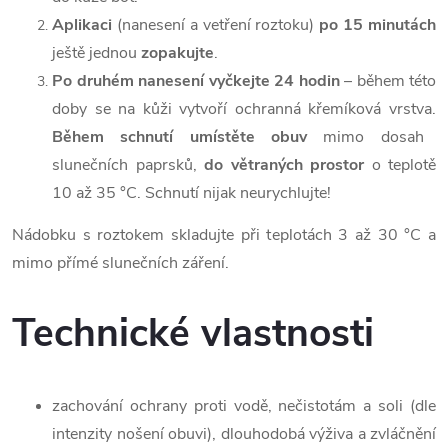
Aplikaci
(nanesení a vetření roztoku)
po 15 minutách
ještě jednou
zopakujte
.
Po druhém nanesení vyčkejte 24 hodin
– během této
doby se na kůži vytvoří ochranná křemíková vrstva.
Během schnutí umístěte obuv
mimo dosah
slunečních paprsků,
do větraných prostor
o teplotě
10 až 35 °C. Schnutí nijak neurychlujte!
Nádobku s roztokem skladujte při teplotách 3 až 30 °C a
mimo přímé slunečních záření.
Technické vlastnosti
zachování ochrany proti vodě, nečistotám a soli (dle
intenzity nošení obuvi), dlouhodobá výživa a zvláčnění