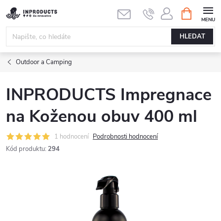
Přejít
NÁKUPNÍ
KOŠÍK
na
obsah
HLEDAT
Outdoor a Camping
INPRODUCTS Impregnace
na Koženou obuv 400 ml
1 hodnocení
Podrobnosti hodnocení
Kód produktu:
294