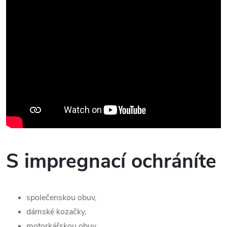
S impregnací ochráníte
společenskou obuv,
dámské kozačky,
motorkářskou obuv,