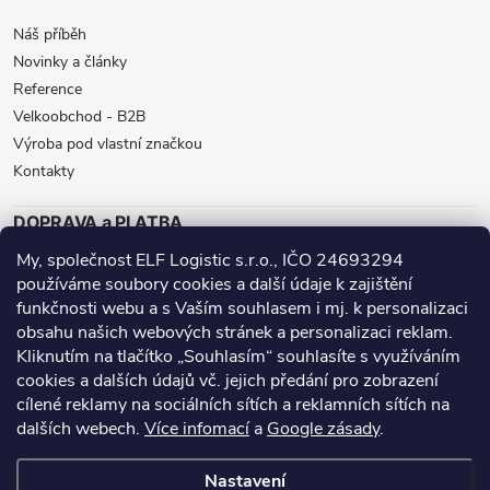
Náš příběh
Novinky a články
Reference
Velkoobchod - B2B
Výroba pod vlastní značkou
Kontakty
DOPRAVA a PLATBA
My, společnost ELF Logistic s.r.o., IČO 24693294
ZÁSILKOVNA
BALÍKOVNA
GLS
používáme soubory cookies a další údaje k zajištění
DPD
funkčnosti webu a s Vaším souhlasem i mj. k personalizaci
obsahu našich webových stránek a personalizaci reklam.
Přijímáme online platby
Kliknutím na tlačítko „Souhlasím“ souhlasíte s využíváním
cookies a dalších údajů vč. jejich předání pro zobrazení
cílené reklamy na sociálních sítích a reklamních sítích na
dalších webech.
Více infomací
a
Google zásady
.
Nanoprotech.cz - staré stránky
Facebook stránky
Nastavení