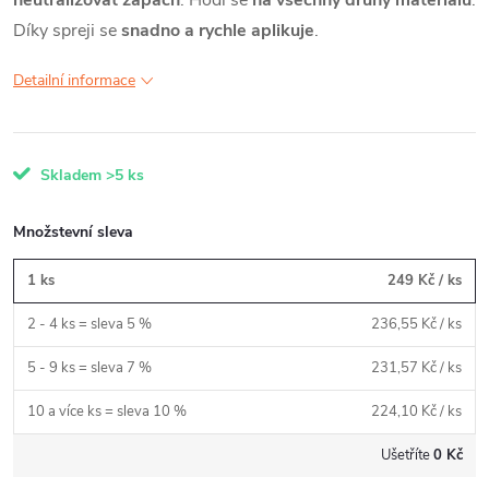
neutralizovat zápach
. Hodí se
na všechny druhy materiálů
.
Díky spreji se
snadno a rychle aplikuje
.
Detailní informace
Skladem
>5 ks
Množstevní sleva
1 ks
249 Kč
/ ks
2 - 4 ks = sleva 5 %
236,55 Kč
/ ks
5 - 9 ks = sleva 7 %
231,57 Kč
/ ks
10 a více ks = sleva 10 %
224,10 Kč
/ ks
Ušetříte
0 Kč