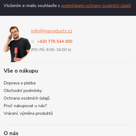
p
Vložením e-mailu souhlasíte s
podmínkami ochrany osobních údajů
a
info@inproducts.cz
t
+420 778 544 000
í
(PO-PÁ: 9:00-16:00 h)
Vše o nákupu
Doprava a platba
Obchodní podmínky
Ochrana osobních údajů
Proč nakupovat u nás?
Vrácení, výměna produktů
O nás