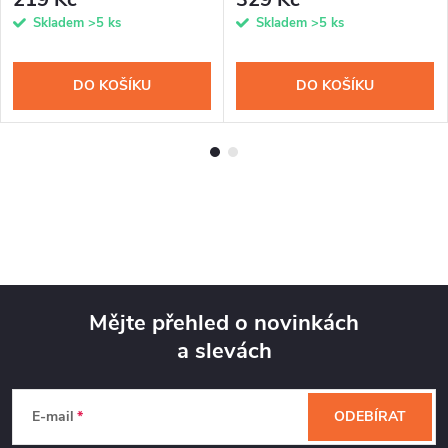
Skladem
>5 ks
Skladem
>5 ks
DO KOŠÍKU
DO KOŠÍKU
Mějte přehled o novinkách
a slevách
Z
á
E-mail
ODEBÍRAT