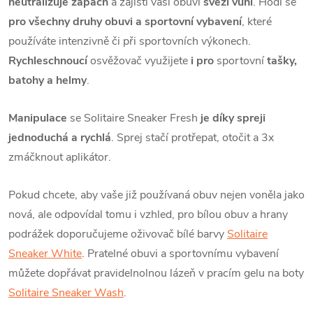
neutralizuje zápach
a zajistí vaší obuvi
svěží vůni
. Hodí se
pro všechny druhy obuvi a sportovní vybavení
, které
používáte intenzivně či při sportovních výkonech.
Rychleschnoucí
osvěžovač využijete
i pro
sportovní
tašky,
batohy a helmy
.
Manipulace
se Solitaire Sneaker Fresh
je díky spreji
jednoduchá a rychlá
. Sprej stačí protřepat, otočit a 3x
zmáčknout aplikátor.
Pokud chcete, aby vaše již používaná obuv nejen voněla jako
nová, ale odpovídal tomu i vzhled, pro bílou obuv a hrany
podrážek doporučujeme oživovač bílé barvy
Solitaire
Sneaker White
. Pratelné obuvi a sportovnímu vybavení
můžete dopřávat pravidelnolnou lázeň v pracím gelu na boty
Solitaire Sneaker Wash
.