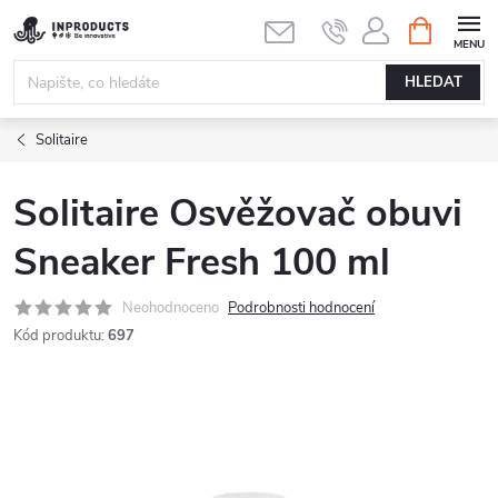
Přejít
NÁKUPNÍ
KOŠÍK
na
obsah
HLEDAT
Solitaire
Solitaire Osvěžovač obuvi
Sneaker Fresh 100 ml
Neohodnoceno
Podrobnosti hodnocení
Kód produktu:
697