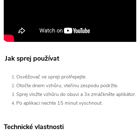
Jak sprej používat
Osvěžovač ve spreji protřepejte.
Otočte dnem vzhůru, vteřinu zespodu podržte.
Sprej vložte vzhůru do obuvi a 3x zmáčkněte aplikátor.
Po aplikaci nechte 15 minut vyschnout.
Technické vlastnosti