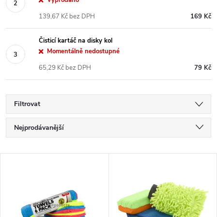
Vyprodáno
139,67 Kč bez DPH
169 Kč
Čisticí kartáč na disky kol
Momentálně nedostupné
65,29 Kč bez DPH
79 Kč
Filtrovat
Ř
Nejprodávanější
a
Nejlevnější
V
Nejdražší
z
ý
Abecedně
e
p