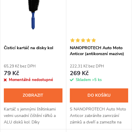
ů
ů
Čisticí kartáč na disky kol
NANOPROTECH Auto Moto
Anticor (antikorozní mazivo)
75 ml
65,29 Kč bez DPH
222,31 Kč bez DPH
79 Kč
269 Kč
Momentálně nedostupné
Skladem
>5 ks
ZOBRAZIT
DO KOŠÍKU
Kartáč s jemnými štětinkami
S NANOPROTECH Auto Moto
velmi usnadní čištění ráfků a
Anticor zabráníte zamrzání
ALU disků kol. Díky
zámků a dveří a zamezíte na
jedinečnému tvaru lze snadno
svém voze, čtyřkolce nebo