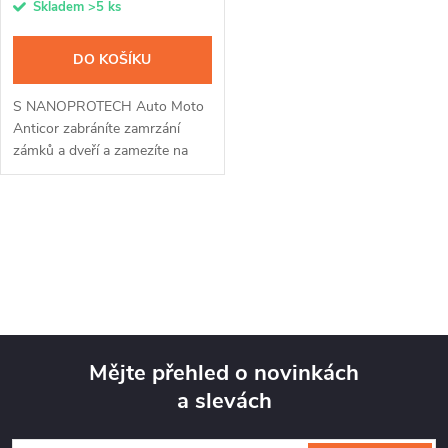
Skladem
>5 ks
DO KOŠÍKU
S NANOPROTECH Auto Moto
Anticor zabráníte zamrzání
zámků a dveří a zamezíte na
svém voze, čtyřkolce nebo
motorce vzniku koroze.
Nanočástice vytvoří po
O
nanesení na kovovém...
v
l
á
Mějte přehled o novinkách
d
a slevách
Z
a