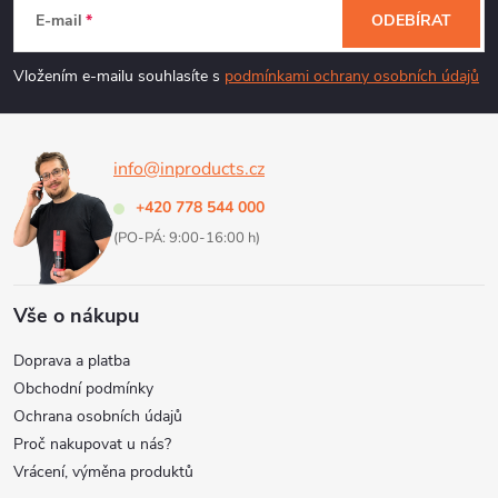
á
c
E-mail
ODEBÍRAT
p
í
Vložením e-mailu souhlasíte s
podmínkami ochrany osobních údajů
p
a
r
info@inproducts.cz
t
v
+420 778 544 000
í
k
(PO-PÁ: 9:00-16:00 h)
y
Vše o nákupu
v
Doprava a platba
ý
Obchodní podmínky
Ochrana osobních údajů
p
Proč nakupovat u nás?
i
Vrácení, výměna produktů