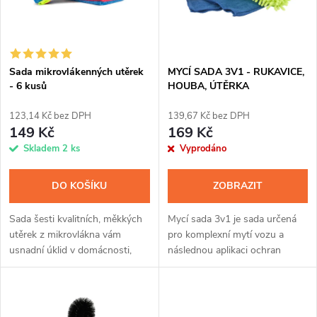
n
i
í
s
p
Sada mikrovlákenných utěrek
MYCÍ SADA 3V1 - RUKAVICE,
- 6 kusů
HOUBA, ÚTĚRKA
p
r
123,14 Kč bez DPH
139,67 Kč bez DPH
r
149 Kč
169 Kč
o
Skladem
2 ks
Vyprodáno
o
d
DO KOŠÍKU
ZOBRAZIT
d
u
Sada šesti kvalitních, měkkých
Mycí sada 3v1 je sada určená
u
utěrek z mikrovlákna vám
pro komplexní mytí vozu a
k
usnadní úklid v domácnosti,
následnou aplikaci ochran
k
péči o automobil, motorku nebo
karoserie. Jednotlivé prvky sady
jízdního kola. Povrch díky
byly vybrány v duchu
t
utěrkám z jemného a vysoce...
moderních trendů pro mytí
t
vozidel.