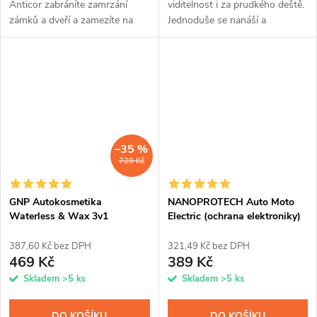
Anticor zabráníte zamrzání
viditelnost i za prudkého deště.
zámků a dveří a zamezíte na
Jednoduše se nanáší a
svém voze, čtyřkolce nebo
ochranná vrstva z nanočástic
motorce vzniku koroze.
funguje už za pár minut.
Nanočástice vytvoří po
Dokonale odpuzuje vodu i
nanesení na kovovém...
nečistoty a...
–35 %
729 Kč
GNP Autokosmetika
NANOPROTECH Auto Moto
Waterless & Wax 3v1
Electric (ochrana elektroniky)
Automotive
150 ml
387,60 Kč bez DPH
321,49 Kč bez DPH
469 Kč
389 Kč
Skladem
>5 ks
Skladem
>5 ks
DO KOŠÍKU
DO KOŠÍKU