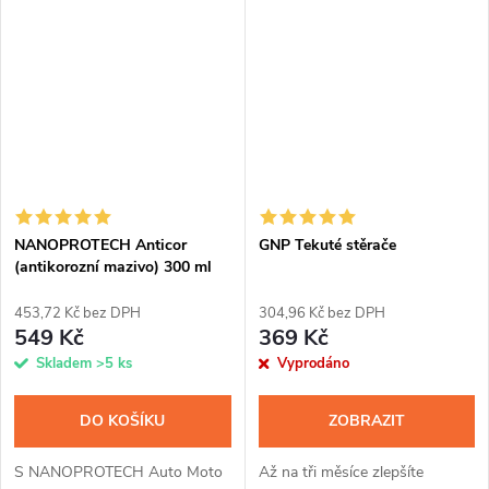
vyčistit i hůře přístupná místa.
motorce vzniku koroze.
Rukojeť je vyrobena z odolného
Nanočástice vytvoří po
plastu.
nanesení na kovovém...
NANOPROTECH Anticor
GNP Tekuté stěrače
(antikorozní mazivo) 300 ml
453,72 Kč bez DPH
304,96 Kč bez DPH
549 Kč
369 Kč
Skladem
>5 ks
Vyprodáno
DO KOŠÍKU
ZOBRAZIT
S NANOPROTECH Auto Moto
Až na tři měsíce zlepšíte