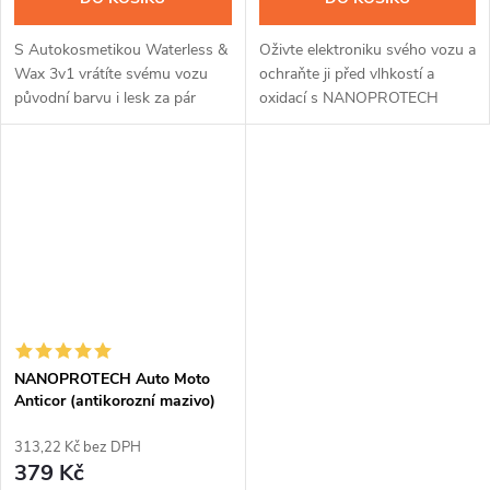
S Autokosmetikou Waterless &
Oživte elektroniku svého vozu a
Wax 3v1 vrátíte svému vozu
ochraňte ji před vlhkostí a
původní barvu i lesk za pár
oxidací s NANOPROTECH
minut. Jednoduchá aplikace
Auto Moto Electric. Aplikací
rozstřikovačem, bez použití
unikátního roztoku s
jediné kapky vody, špínu stačí...
nanočásticemi zamezíte
proniknutí vody, čímž...
NANOPROTECH Auto Moto
Anticor (antikorozní mazivo)
150 ml
313,22 Kč bez DPH
379 Kč