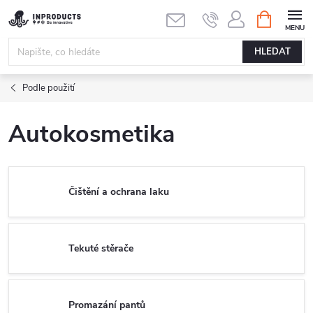
Přejít
NÁKUPNÍ
KOŠÍK
na
obsah
HLEDAT
Podle použití
Autokosmetika
Čištění a ochrana laku
Tekuté stěrače
Promazání pantů