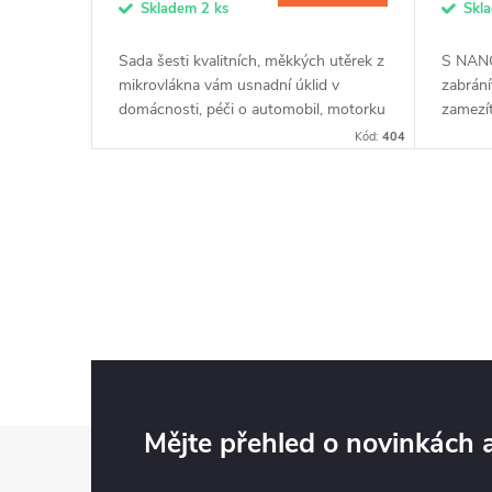
Skladem
2 ks
Skl
d
t
Sada šesti kvalitních, měkkých utěrek z
S NAN
u
mikrovlákna vám usnadní úklid v
zabrání
ů
domácnosti, péči o automobil, motorku
zamezí
nebo jízdního kola. Povrch díky
motorc
k
Kód:
404
utěrkám z jemného a vysoce...
vytvoří
t
O
ů
v
l
á
d
Z
Mějte přehled o novinkách
a