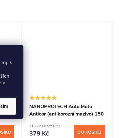
 mj. k
lších
h a
asím
NANOPROTECH Auto Moto
l
Anticor (antikorozní mazivo) 150
ml
313,22 Kč bez DPH
OŠÍKU
379 Kč
DO KOŠÍKU