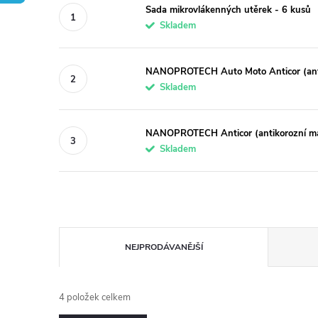
Sada mikrovlákenných utěrek - 6 kusů
Skladem
NANOPROTECH Auto Moto Anticor (anti
Skladem
NANOPROTECH Anticor (antikorozní ma
Skladem
Ř
NEJPRODÁVANĚJŠÍ
a
4
položek celkem
z