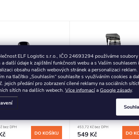
olečnost ELF Logistic s.r.o., IČO 24693294 používáme soubory
 a další údaje k zajištění funkčnosti webu a s Vaším souhlasem i
lizaci obsahu našich webových stránek a personalizaci reklam.
ím na tlačítko „Souhlasím“ souhlasíte s využíváním cookies a da
č. jejich předání pro zobrazení cílené reklamy na sociálních sítíc
ích sítích na dalších webech.
Více infomací
a
Google zásady
.
avení
Souhl
PROTECH Auto Moto
NANOPROTECH Anticor
r (antikorozní mazivo) 75
(antikorozní mazivo) 300 m
Kč bez DPH
453,72 Kč bez DPH
Kč
DO KOŠÍKU
549 Kč
DO K