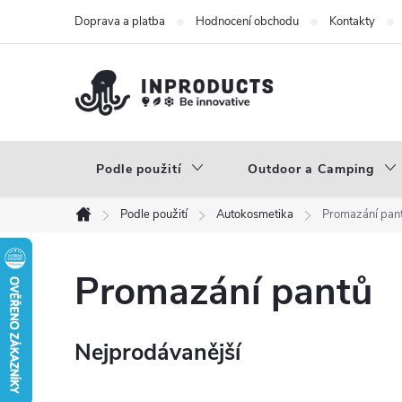
Přejít
Doprava a platba
Hodnocení obchodu
Kontakty
na
obsah
Podle použití
Outdoor a Camping
Podle použití
Autokosmetika
Promazání pan
Domů
Promazání pantů
Nejprodávanější