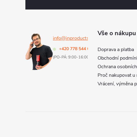
c
á
í
p
p
a
Vše o nákupu
r
info@inproducts.cz
t
v
+420 778 544 000
Doprava a platba
(PO-PÁ: 9:00-16:00 h)
Obchodní podmín
k
í
Ochrana osobních
y
Proč nakupovat u 
v
Vrácení, výměna 
ý
p
i
s