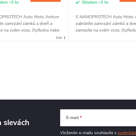
adem
>5 ks
Skladem
>5 ks
OPROTECH Auto Moto Anticor
S NANOPROTECH Auto Moto A
te zamrzání zámků a dveří a
zabráníte zamrzání zámků a dveř
te na svém voze, čtyřkolce nebo
zamezíte na svém voze, čtyřkol
e vzniku koroze. Nanočástice
motorce vzniku koroze. Nanočás
Kód:
1
 po nanesení na kovovém...
vytvoří po nanesení na kovovém.
E-mail
a slevách
Vložením e-mailu souhlasíte s
podmínka