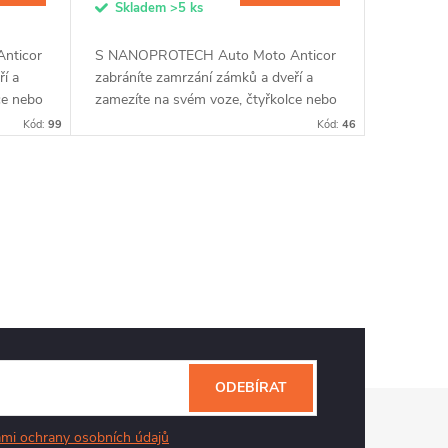
Skladem
>5 ks
nticor
S NANOPROTECH Auto Moto Anticor
í a
zabráníte zamrzání zámků a dveří a
ce nebo
zamezíte na svém voze, čtyřkolce nebo
tice
motorce vzniku koroze. Nanočástice
Kód:
99
Kód:
46
..
vytvoří po nanesení na kovovém...
ODEBÍRAT
mi ochrany osobních údajů