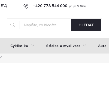
+420 778 544 000
FAQ
Novinky
Náš příběh
Průvodce materiály
Velkoobc
info@inproducts.cz
HLEDAT
Cyklistika
Střelba a myslivost
Auto
tů