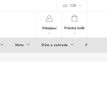
hod - B2B
Výroba pod vlastní značkou
CZK
NÁKUPNÍ
KOŠÍK
Prázdný košík
Přihlášení
Moto
Dům a zahrada
Příslušenstv