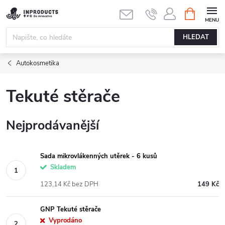
Přejít
NÁKUPNÍ
KOŠÍK
na
obsah
HLEDAT
Autokosmetika
Tekuté stěrače
Nejprodávanější
Sada mikrovlákenných utěrek - 6 kusů
Skladem
123,14 Kč bez DPH
149 Kč
GNP Tekuté stěrače
Vyprodáno