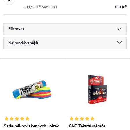
304,96 Kč bez DPH
369 Kč
Filtrovat
Ř
Nejprodávanější
a
Nejlevnější
V
Nejdražší
z
ý
Abecedně
e
p
n
i
í
s
Sada mikrovlákenných utěrek
GNP Tekuté stěrače