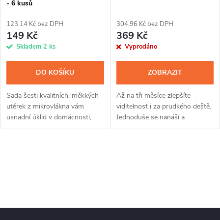
p
- 6 kusů
p
r
123,14 Kč bez DPH
304,96 Kč bez DPH
r
149 Kč
369 Kč
o
Skladem
2 ks
Vyprodáno
o
d
DO KOŠÍKU
ZOBRAZIT
d
u
Sada šesti kvalitních, měkkých
Až na tři měsíce zlepšíte
u
utěrek z mikrovlákna vám
viditelnost i za prudkého deště.
k
usnadní úklid v domácnosti,
Jednoduše se nanáší a
k
péči o automobil, motorku nebo
ochranná vrstva z nanočástic
jízdního kola. Povrch díky
funguje už za pár minut.
t
utěrkám z jemného a vysoce...
Dokonale odpuzuje vodu i
t
O
nečistoty a...
ů
v
ů
l
á