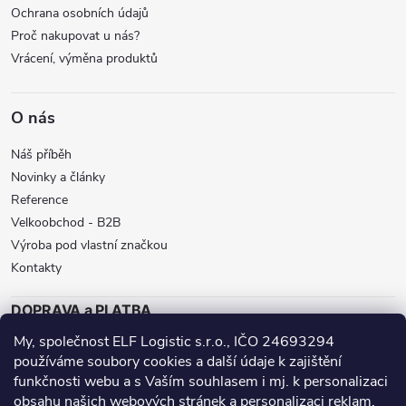
Ochrana osobních údajů
p
Proč nakupovat u nás?
i
Vrácení, výměna produktů
s
O nás
u
Náš příběh
Novinky a články
Reference
Velkoobchod - B2B
Výroba pod vlastní značkou
Kontakty
DOPRAVA a PLATBA
My, společnost ELF Logistic s.r.o., IČO 24693294
ZÁSILKOVNA
BALÍKOVNA
GLS
používáme soubory cookies a další údaje k zajištění
DPD
funkčnosti webu a s Vaším souhlasem i mj. k personalizaci
obsahu našich webových stránek a personalizaci reklam.