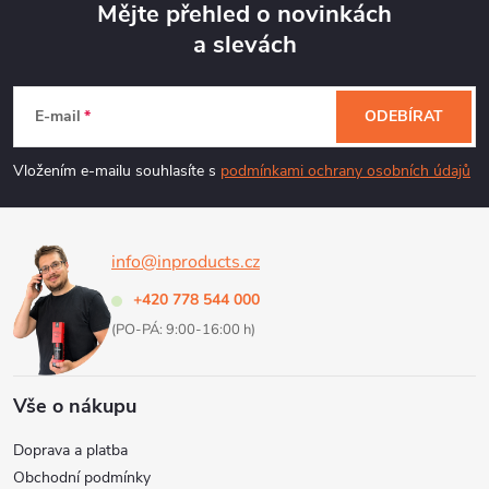
Mějte přehled o novinkách
d
a slevách
Z
a
á
c
E-mail
ODEBÍRAT
p
í
Vložením e-mailu souhlasíte s
podmínkami ochrany osobních údajů
p
a
r
info@inproducts.cz
t
v
+420 778 544 000
í
k
(PO-PÁ: 9:00-16:00 h)
y
Vše o nákupu
v
Doprava a platba
ý
Obchodní podmínky