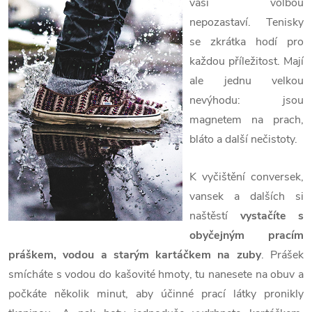
vaší volbou
nepozastaví. Tenisky
se zkrátka hodí pro
každou příležitost. Mají
ale jednu velkou
nevýhodu: jsou
magnetem na prach,
bláto a další nečistoty.
K vyčištění conversek,
vansek a dalších si
naštěstí
vystačíte s
obyčejným pracím
práškem, vodou a starým kartáčkem na zuby
. Prášek
smícháte s vodou do kašovité hmoty, tu nanesete na obuv a
počkáte několik minut, aby účinné prací látky pronikly