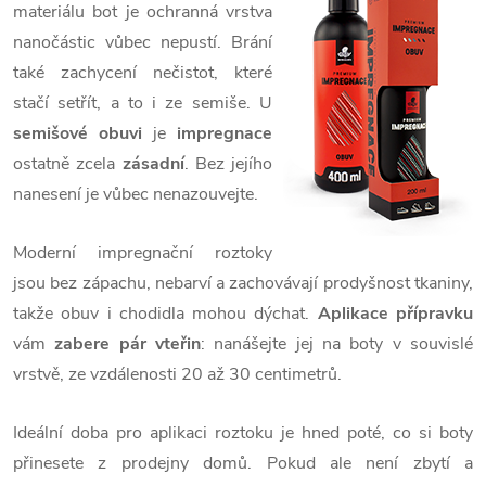
materiálu bot je ochranná vrstva
nanočástic vůbec nepustí. Brání
také zachycení nečistot, které
stačí setřít, a to i ze semiše. U
semišové obuvi
je
impregnace
ostatně zcela
zásadní
. Bez jejího
nanesení je vůbec nenazouvejte.
Moderní impregnační roztoky
jsou bez zápachu, nebarví a zachovávají prodyšnost tkaniny,
takže obuv i chodidla mohou dýchat.
Aplikace přípravku
vám
zabere pár vteřin
: nanášejte jej na boty v souvislé
vrstvě, ze vzdálenosti 20 až 30 centimetrů.
Ideální doba pro aplikaci roztoku je hned poté, co si boty
přinesete z prodejny domů. Pokud ale není zbytí a