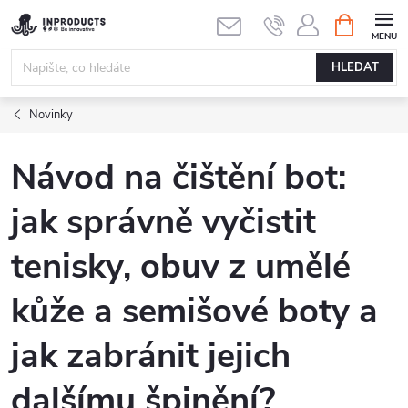
Přejít
NÁKUPNÍ
ODEBÍRAT
KOŠÍK
na
obsah
HLEDAT
Novinky
Návod na čištění bot:
jak správně vyčistit
tenisky, obuv z umělé
kůže a semišové boty a
jak zabránit jejich
dalšímu špinění?