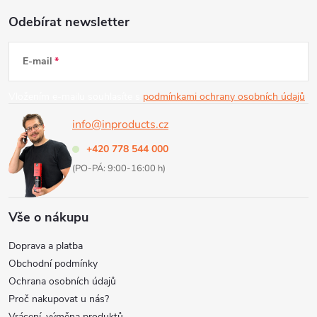
Z
Odebírat newsletter
á
E-mail
p
Vložením e-mailu souhlasíte s
podmínkami ochrany osobních údajů
a
info@inproducts.cz
t
+420 778 544 000
(PO-PÁ: 9:00-16:00 h)
í
Vše o nákupu
Doprava a platba
Obchodní podmínky
Ochrana osobních údajů
Proč nakupovat u nás?
Vrácení, výměna produktů