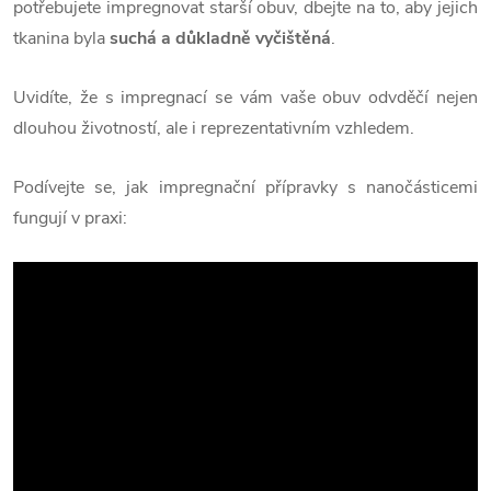
potřebujete impregnovat starší obuv, dbejte na to, aby jejich
tkanina byla
suchá a důkladně vyčištěná
.
Uvidíte, že s impregnací se vám vaše obuv odvděčí nejen
dlouhou životností, ale i reprezentativním vzhledem.
Podívejte se, jak impregnační přípravky s nanočásticemi
fungují v praxi: