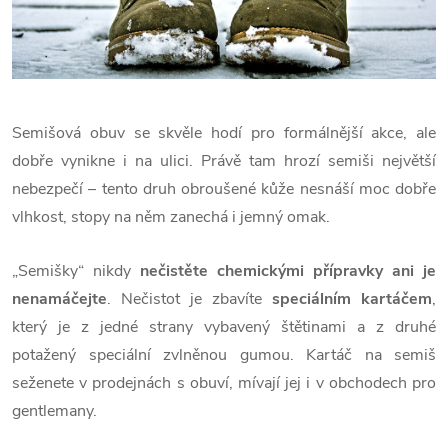
Semišová obuv se skvěle hodí pro formálnější akce, ale
dobře vynikne i na ulici. Právě tam hrozí semiši největší
nebezpečí – tento druh obroušené kůže nesnáší moc dobře
vlhkost, stopy na něm zanechá i jemný omak.
„Semišky“ nikdy
nečistěte chemickými přípravky ani je
nenamáčejte
. Nečistot je zbavíte
speciálním kartáčem
,
který je z jedné strany vybavený štětinami a z druhé
potažený speciální zvlněnou gumou. Kartáč na semiš
seženete v prodejnách s obuví, mívají jej i v obchodech pro
gentlemany.