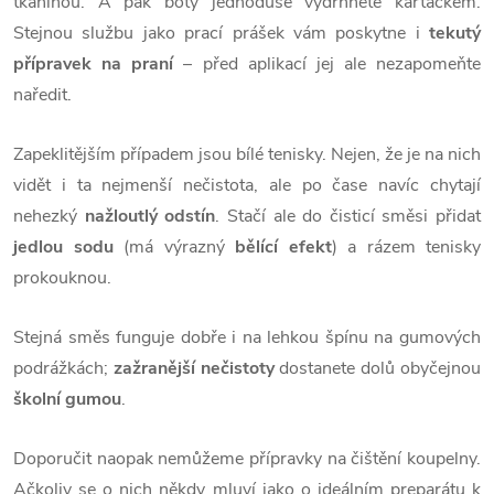
tkaninou. A pak boty jednoduše vydrhnete kartáčkem.
Stejnou službu jako prací prášek vám poskytne i
tekutý
přípravek na praní
– před aplikací jej ale nezapomeňte
naředit.
Zapeklitějším případem jsou bílé tenisky. Nejen, že je na nich
vidět i ta nejmenší nečistota, ale po čase navíc chytají
nehezký
nažloutlý odstín
. Stačí ale do čisticí směsi přidat
jedlou sodu
(má výrazný
bělící efekt
) a rázem tenisky
prokouknou.
Stejná směs funguje dobře i na lehkou špínu na gumových
podrážkách;
zažranější nečistoty
dostanete dolů obyčejnou
školní gumou
.
Doporučit naopak nemůžeme přípravky na čištění koupelny.
Ačkoliv se o nich někdy mluví jako o ideálním preparátu k