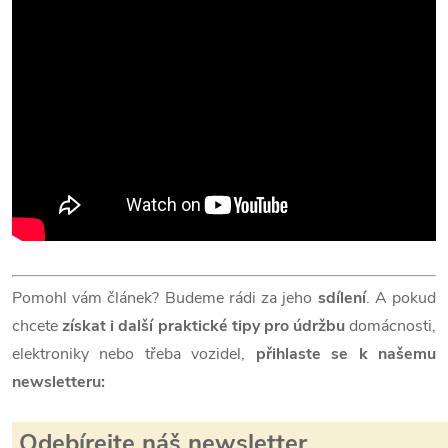
Pomohl vám článek? Budeme rádi za jeho
sdílení
. A pokud
chcete
získat i další praktické tipy pro údržbu
domácnosti,
elektroniky nebo třeba vozidel,
přihlaste se k našemu
newsletteru:
hlásit
Odebírejte náš newsletter