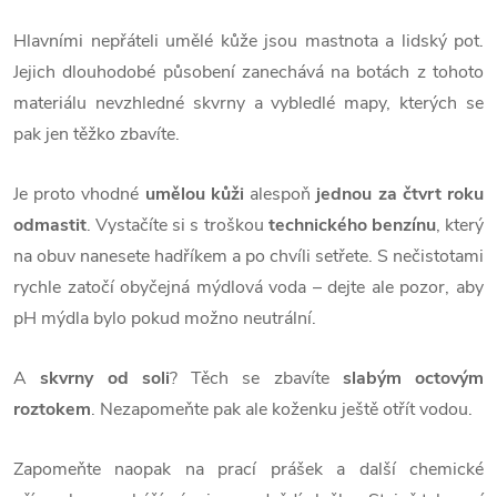
Hlavními nepřáteli umělé kůže jsou mastnota a lidský pot.
Jejich dlouhodobé působení zanechává na botách z tohoto
materiálu nevzhledné skvrny a vybledlé mapy, kterých se
pak jen těžko zbavíte.
Je proto vhodné
umělou kůži
alespoň
jednou za čtvrt roku
odmastit
. Vystačíte si s troškou
technického benzínu
, který
na obuv nanesete hadříkem a po chvíli setřete. S nečistotami
rychle zatočí obyčejná mýdlová voda – dejte ale pozor, aby
pH mýdla bylo pokud možno neutrální.
A
skvrny od soli
? Těch se zbavíte
slabým octovým
roztokem
. Nezapomeňte pak ale koženku ještě otřít vodou.
Zapomeňte naopak na prací prášek a další chemické