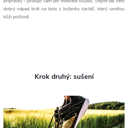
přípravky – prokáží vám jen medvědí službu. Stejně tak není
dobrý nápad brát na boty z koženky kartáč, který umělou
kůži poškodí.
Krok druhý: sušení