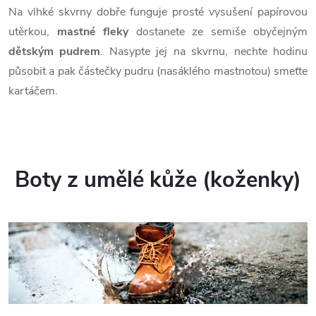
Na vlhké skvrny dobře funguje prosté vysušení papírovou
utěrkou,
mastné fleky
dostanete ze semiše obyčejným
dětským pudrem
. Nasypte jej na skvrnu, nechte hodinu
působit a pak částečky pudru (nasáklého mastnotou) smeťte
kartáčem.
Boty z umělé kůže (koženky)