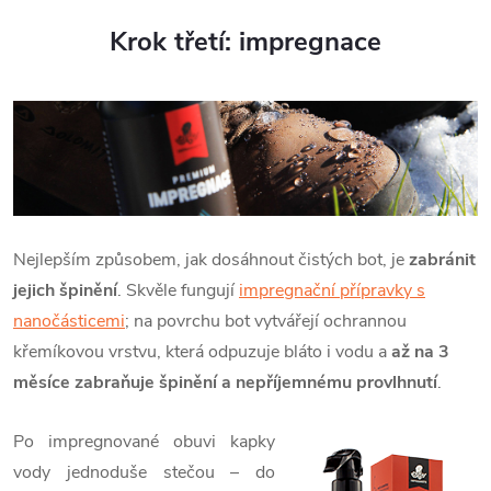
Krok třetí: impregnace
Nejlepším způsobem, jak dosáhnout čistých bot, je
zabránit
jejich špinění
. Skvěle fungují
impregnační přípravky s
nanočásticemi
; na povrchu bot vytvářejí ochrannou
křemíkovou vrstvu, která odpuzuje bláto i vodu a
až na 3
měsíce zabraňuje špinění a nepříjemnému provlhnutí
.
Po impregnované obuvi kapky
vody jednoduše stečou – do