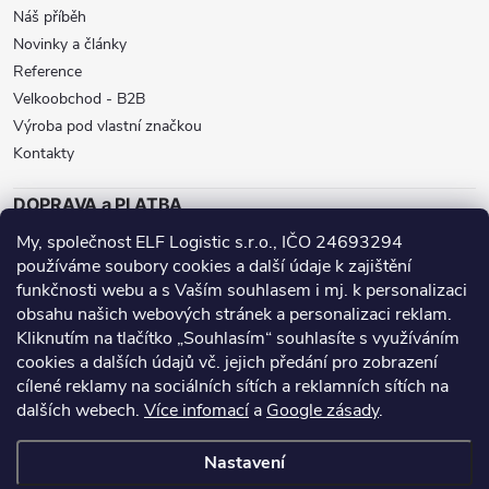
Náš příběh
Novinky a články
Reference
Velkoobchod - B2B
Výroba pod vlastní značkou
Kontakty
DOPRAVA a PLATBA
My, společnost ELF Logistic s.r.o., IČO 24693294
ZÁSILKOVNA
BALÍKOVNA
GLS
používáme soubory cookies a další údaje k zajištění
funkčnosti webu a s Vaším souhlasem i mj. k personalizaci
DPD
obsahu našich webových stránek a personalizaci reklam.
Přijímáme online platby
Kliknutím na tlačítko „Souhlasím“ souhlasíte s využíváním
cookies a dalších údajů vč. jejich předání pro zobrazení
cílené reklamy na sociálních sítích a reklamních sítích na
dalších webech.
Více infomací
a
Google zásady
.
Nanoprotech.cz - staré stránky
Facebook stránky
Nastavení