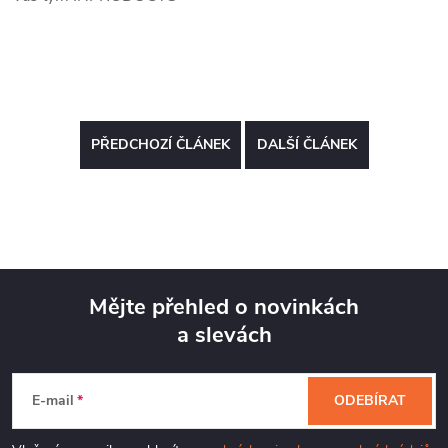
PŘEDCHOZÍ ČLÁNEK
DALŠÍ ČLÁNEK
Mějte přehled o novinkách
a slevách
Z
á
E-mail
ODEBÍRAT