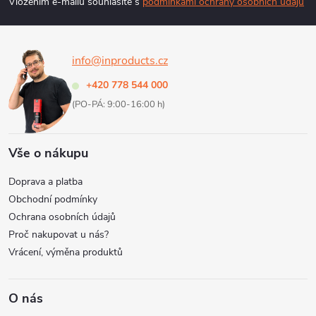
p
Vložením e-mailu souhlasíte s
podmínkami ochrany osobních údajů
a
info@inproducts.cz
t
+420 778 544 000
í
(PO-PÁ: 9:00-16:00 h)
Vše o nákupu
Doprava a platba
Obchodní podmínky
Ochrana osobních údajů
Proč nakupovat u nás?
Vrácení, výměna produktů
O nás