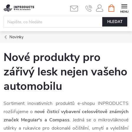
Přejít
NÁKUPNÍ
KOŠÍK
na
obsah
HLEDAT
Novinky
Nové produkty pro
zářivý lesk nejen vašeho
automobilu
Sortiment inovativních produktů e-shopu INPRODUCTS
rozšiřujeme o
nové čisticí vybavení celosvětově známých
značek Meguiar's a Compass
. Jedná se o mikrovláknové
utěrky a rukavice pro dokonalé očištění, umytí a vyleštění