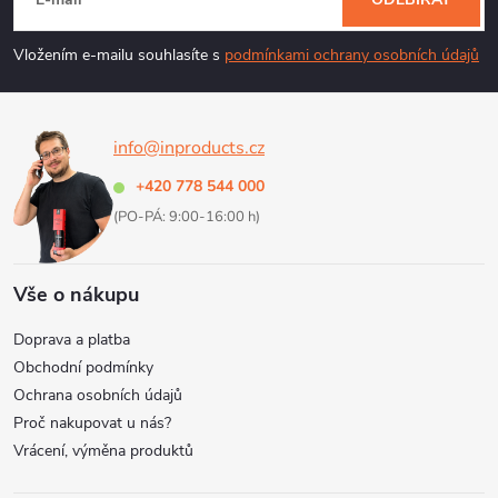
á
p
Vložením e-mailu souhlasíte s
podmínkami ochrany osobních údajů
a
info@inproducts.cz
t
+420 778 544 000
í
(PO-PÁ: 9:00-16:00 h)
Vše o nákupu
Doprava a platba
Obchodní podmínky
Ochrana osobních údajů
Proč nakupovat u nás?
Vrácení, výměna produktů