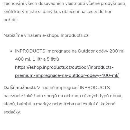
zachování všech dosavadních vlastností včetně prodyšnosti,
kvůli kterým jste si daný kus oblečení na cesty do hor
pořídili.
Nabízíme v našem e-shopu Inproducts.cz:
INPRODUCTS Impregnace na Outdoor oděvy 200 ml,
400 ml, 1 litr a 5 litrů
https://eshop.inproducts.cz/outdoor/inproducts-
premium-impregnace-na-outdoor-odevy-400-ml/
Další možnosti:
V rodině impregnací INPRODUCTS
naleznete také řadu sprejů na ochranu různých typů obuvi,
stanů, batohů a markýz nebo třeba na textilní či kožené
sedačky.