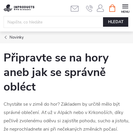
Přejít
NÁKUPNÍ
KOŠÍK
na
obsah
HLEDAT
Novinky
Připravte se na hory
aneb jak se správně
obléct
Chystáte se v zimě do hor? Základem by určitě mělo být
správné oblečení. Ať už v Alpách nebo v Krkonoších, díky
pečlivě zvolenému oděvu si zajistíte pohodu, sucho a jistotu,
že neprochladnete ani při nečekaných změnách počasí.