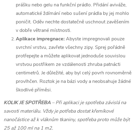
prášku nebo gelu na funkční prádlo. Přidání aviváže,
automatické ždímání nebo sušení prádla by jej mohlo
poničit. Oděv nechte dostatečně uschnout zavěšením
v dobře větrané místnosti.
Aplikace impregnace:
Abyste impregnovali pouze
svrchní vrstvu, zavřete všechny zipy.
Sprej pořádně
protřepejte a můžete aplikovat jednoduše souvislou
vrstvou postřikem ze vzdálenosti zhruba patnácti
centimetrů. Je důležité, aby byl celý povrh rovnoměrně
provlhčen. Roztok je na bázi vody a neobsahuje žádné
škodlivé příměsi.
KOLIK JE SPOTŘEBA
– Při aplikaci je spotřeba závislá na
savosti materiálu. Vždy je potřeba dostat křemíkové
nanočástice až k vláknům tkaniny, spotřeba proto může být
25 až 100 ml na 1 m
2
.