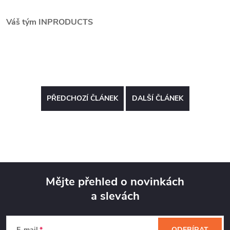
Váš tým INPRODUCTS
PŘEDCHOZÍ ČLÁNEK
DALŠÍ ČLÁNEK
Mějte přehled o novinkách
a slevách
Z
E-mail
ODEBÍRAT