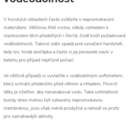
V horských oblastech často zvítězíte s nepromokavým
materiálem. Většinou třetí vrstva, někdy vzhledem k
vlastnostem těch předešlých i čtvrtá, čistě kvůli požadované
voděodolnosti. Takový oděv spadá pod označení hardshell,
tedy tzv. tvrdá skořápka a často si jej ponesete navíc v
batohu pro případ nepřízně počasí.
Ve většině případů si vystačíte s voděodolným softshellem,
který ochrání především před větrem a chladem. Povrch
látky je ošetřen, aby nenasakoval vodu. Také sofshellové
bundy dnes mohou být vybaveny nepromokavou
membránou, jsou však méně prodyšné a nehodí se proto
pro namáhavější aktivity.