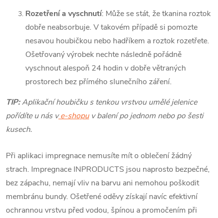
Rozetření a vyschnutí
: Může se stát, že tkanina roztok
dobře neabsorbuje. V takovém případě si pomozte
nesavou houbičkou nebo hadříkem a roztok rozetřete.
Ošetřovaný výrobek nechte následně pořádně
vyschnout alespoň 24 hodin v dobře větraných
prostorech bez přímého slunečního záření.
TIP:
Aplikační houbičku s tenkou vrstvou umělé jelenice
pořídíte u nás v
e-shopu
v balení po jednom nebo po šesti
kusech.
Při aplikaci impregnace nemusíte mít o oblečení žádný
strach. Impregnace INPRODUCTS jsou naprosto bezpečné,
bez zápachu, nemají vliv na barvu ani nemohou poškodit
membránu bundy. Ošetřené oděvy získají navíc efektivní
ochrannou vrstvu před vodou, špínou a promočením při