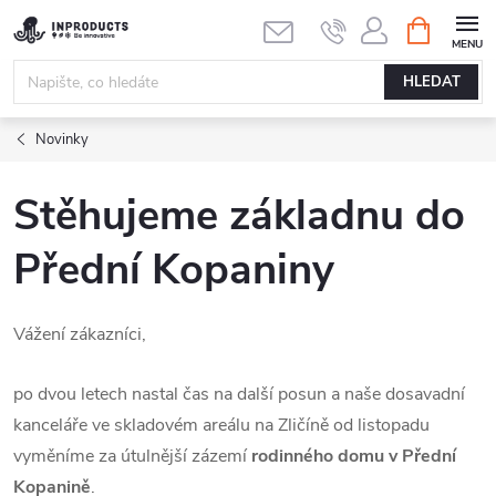
Přejít
NÁKUPNÍ
KOŠÍK
na
obsah
HLEDAT
Novinky
Stěhujeme základnu do
Přední Kopaniny
Vážení zákazníci,
po dvou letech nastal čas na další posun a naše dosavadní
kanceláře ve skladovém areálu na Zličíně od listopadu
vyměníme za útulnější zázemí
rodinného domu v Přední
Kopanině
.