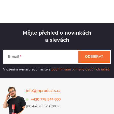
Mějte přehled o novinkách
a slevách
Z
á
E-mail
ODEBÍRAT
p
Vložením e-mailu souhlasíte s
podmínkami ochrany osobních údajů
a
info@inproducts.cz
t
+420 778 544 000
í
(PO-PÁ: 9:00-16:00 h)