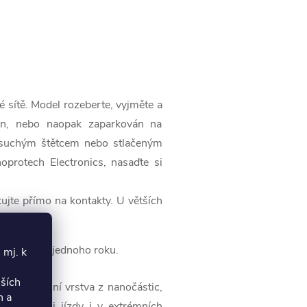
ké sítě. Model rozeberte, vyjměte a
íván, nebo naopak zaparkován na
m suchým štětcem nebo stlačeným
protech Electronics, nasaďte si
kujte přímo na kontakty. U větších
 až po dobu jednoho roku.
 mj. k
lších
čná izolační vrstva z nanočástic,
h a
iny letu či jízdy i v extrémních