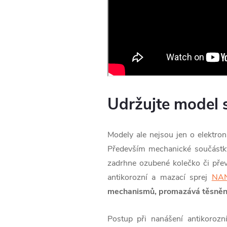
Udržujte model s
Modely ale nejsou jen o elektron
Především mechanické součástky
zadrhne ozubené kolečko či přev
antikorozní a mazací sprej
NAN
mechanismů, promazává těsnění 
Postup při nanášení antikoro