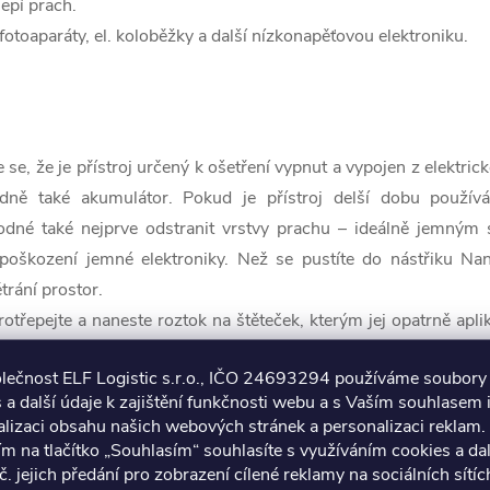
epí prach.
 fotoaparáty, el. koloběžky a další nízkonapěťovou elektroniku.
e se, že je přístroj určený k ošetření vypnut a vypojen z elektric
ípadně také akumulátor. Pokud je přístroj delší dobu použ
odné také nejprve odstranit vrstvy prachu – ideálně jemný
oškození jemné elektroniky. Než se pustíte do nástřiku Nano
trání prostor.
otřepejte a naneste roztok na štěteček, kterým jej opatrně apli
kou aplikovat přímo.
olečnost ELF Logistic s.r.o., IČO 24693294 používáme soubory
řeba je zhruba 50 ml na 1 m
2
, izolační vlastnosti sprej uchová
 a další údaje k zajištění funkčnosti webu a s Vaším souhlasem i
lizaci obsahu našich webových stránek a personalizaci reklam.
ím na tlačítko „Souhlasím“ souhlasíte s využíváním cookies a da
chte na elektronice působit 24 hodin, aby se vytvořila dostate
č. jejich předání pro zobrazení cílené reklamy na sociálních sítíc
kost. Poté můžete model znovu složit a užívat si dlouhé hod