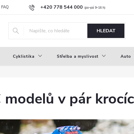
+420 778 544 000
FAQ
Novinky
Náš příběh
Průvodce materiály
Velkoobc
info@inproducts.cz
HLEDAT
Cyklistika
Střelba a myslivost
Auto
 modelů v pár krocí