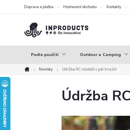
Přejít
Doprava a platba
Hodnocení obchodu
Kontakty
na
obsah
Podle použití
Outdoor a Camping
Novinky
Údržba RC modelů v pár krocích
Domů
Údržba RC