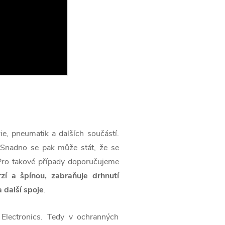
ie, pneumatik a dalších součástí.
 Snadno se pak může stát, že se
 Pro takové případy doporučujeme
rzí a špínou, zabraňuje drhnutí
 další spoje
.
lectronics. Tedy v ochranných