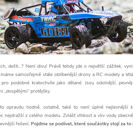
ích, dešti…? Není divu! Právě tehdy jde o největší zážitek, vyn
máme samozřejmě stále oblíbenější drony a RC modely a létá
 pro podobné kratochvíle jako dělané. Jsou odolnější, pevně
i „dospělými“ protějšky.
 opravdu hodně, ostatně, také to není úplně nejlevnější 
ec nejdražší z celého modelu. Zvlášť vlhkost a vliv vody obec
levnější řešení.
Pojďme se podívat, které součástky stojí za to c