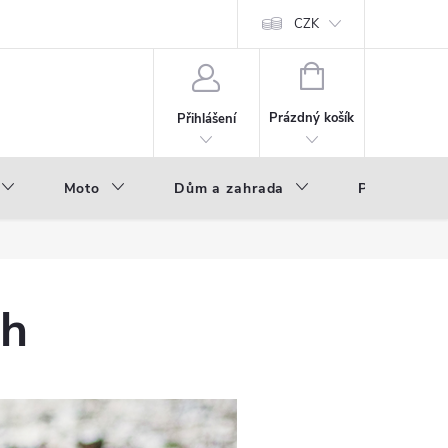
hod - B2B
Výroba pod vlastní značkou
CZK
NÁKUPNÍ
KOŠÍK
Prázdný košík
Přihlášení
Moto
Dům a zahrada
Příslušenstv
ch