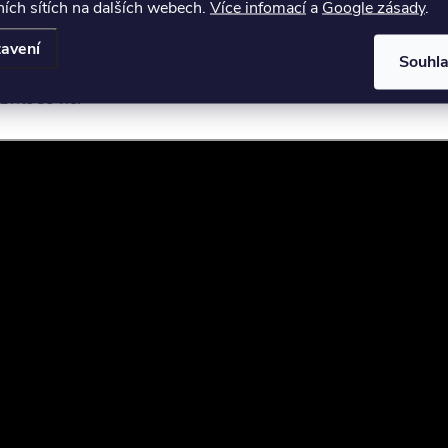
ích sítích na dalších webech.
Více infomací
a
Google zásady
.
avení
Souhl
tou tipů k ošetření modelů a detailním návodem vydal napřík
víte se víc.