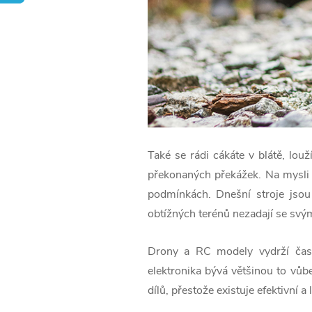
Také se rádi cákáte v blátě, louž
překonaných překážek. Na mysli 
podmínkách. Dnešní stroje jsou
obtížných terénů nezadají se svým
Drony a RC modely vydrží často
elektronika bývá většinou to vůb
dílů, přestože existuje efektivní a 