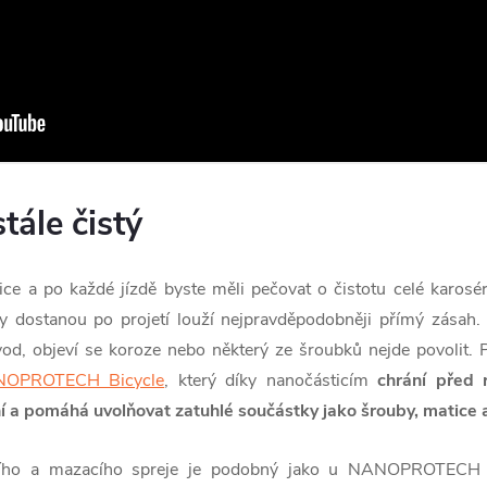
tále čistý
ice a po každé jízdě byste měli pečovat o čistotu celé karosér
 dostanou po projetí louží nejpravděpodobněji přímý zásah.
od, objeví se koroze nebo některý ze šroubků nejde povolit.
OPROTECH Bicycle
, který díky nanočásticím
chrání před 
a pomáhá uvolňovat zatuhlé součástky jako šrouby, matice a
zního a mazacího spreje je podobný jako u NANOPROTECH E