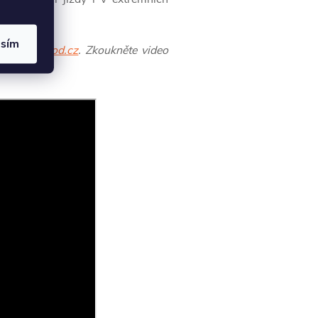
asím
lad
RCobchod.cz
. Zkoukněte video