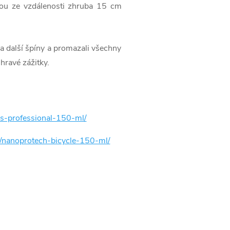
tvou ze vzdálenosti zhruba 15 cm
 a další špíny a promazali všechny
hravé zážitky.
ics-professional-150-ml/
ka/nanoprotech-bicycle-150-ml/