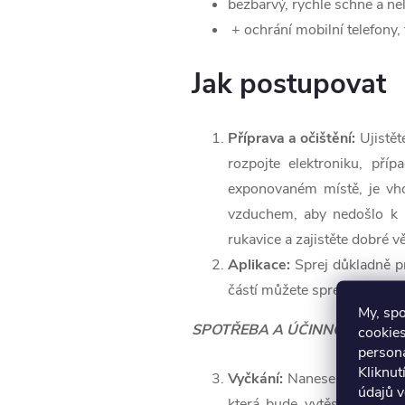
bezbarvý, rychle schne a nel
+ ochrání mobilní telefony,
Jak postupovat
Příprava a očištění:
Ujistět
rozpojte elektroniku, př
exponovaném místě, je vh
vzduchem, aby nedošlo k p
rukavice a zajistěte dobré vě
Aplikace:
Sprej důkladně pr
částí můžete sprej s násad
My, sp
SPOTŘEBA A ÚČINNOST
– Spot
cookies
persona
Kliknut
Vyčkání:
Nanesený roztok ne
údajů v
která bude vytěsňovat vlh