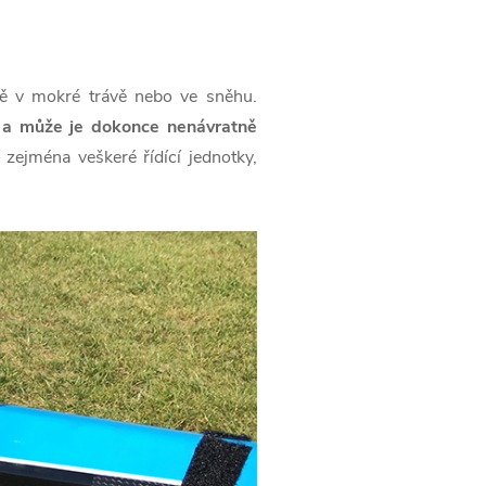
zdě v mokré trávě nebo ve sněhu.
í a může je dokonce nenávratně
zejména veškeré řídící jednotky,