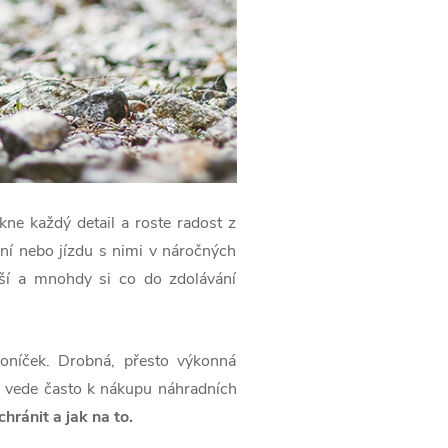
ikne každý detail a roste radost z
ní nebo jízdu s nimi v náročných
jší a mnohdy si co do zdolávání
koníček. Drobná, přesto výkonná
ně vede často k nákupu náhradních
hránit a jak na to.