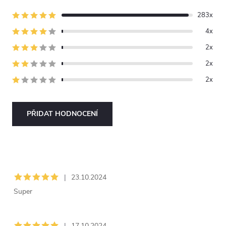
283x
4x
2x
2x
2x
PŘIDAT HODNOCENÍ
V
ý
|
23.10.2024
p
Super
i
|
17.10.2024