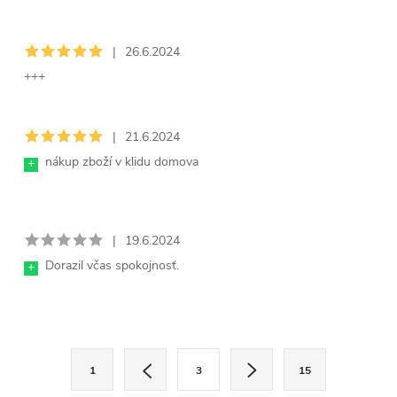
|
26.6.2024
+++
|
21.6.2024
nákup zboží v klidu domova
+
|
19.6.2024
Dorazil včas spokojnosť.
+
O
S
1
3
15
t