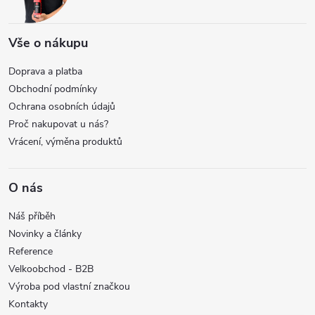
v
Vše o nákupu
ý
Doprava a platba
p
Obchodní podmínky
i
Ochrana osobních údajů
Proč nakupovat u nás?
s
Vrácení, výměna produktů
u
O nás
Náš příběh
Novinky a články
Reference
Velkoobchod - B2B
Výroba pod vlastní značkou
Kontakty