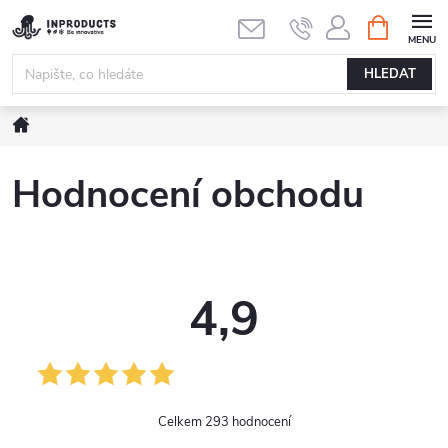
Přejít
NÁKUPNÍ
KOŠÍK
na
obsah
HLEDAT
Domů
Hodnocení obchodu
4,9
293 hodnocení