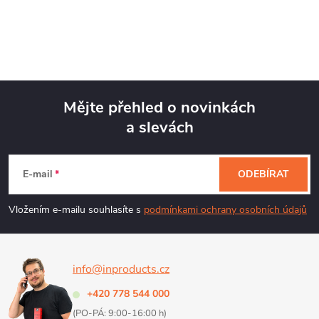
v
r
l
á
n
á
k
d
o
Mějte přehled o novinkách
v
a
a slevách
á
Z
c
n
á
í
í
E-mail
ODEBÍRAT
p
p
Vložením e-mailu souhlasíte s
podmínkami ochrany osobních údajů
r
a
v
info@inproducts.cz
t
k
+420 778 544 000
í
y
(PO-PÁ: 9:00-16:00 h)