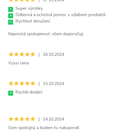
s
Super výrobky
+
Odborná a ochotná pomoc s výběrem produktů
+
Rychlost doručení
h
+
Naprostá spokojenost, všem doporučuji.
o
d
|
16.10.2024
Vyssi cena
n
o
|
15.10.2024
Rychlé dodání
+
c
e
|
14.10.2024
Som spokojný a budem tu nakupovať.
n