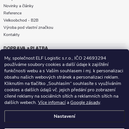
Novinky a články
Reference
Velkoobchod - B2B
Výroba pod vlastní značkou
Kontakty
DOPRAVA a PLATBA
My, společnost ELF Logistic s.r.o., IČO 24693294
ZÁSILKOVNA
BALÍKOVNA
GLS
používáme soubory cookies a další údaje k zajištění
funkčnosti webu a s Vaším souhlasem i mj. k personalizaci
DPD
obsahu našich webových stránek a personalizaci reklam.
Přijímáme online platby
Kliknutím na tlačítko „Souhlasím“ souhlasíte s využíváním
cookies a dalších údajů vč. jejich předání pro zobrazení
cílené reklamy na sociálních sítích a reklamních sítích na
dalších webech.
Více infomací
a
Google zásady
.
Nanoprotech.cz - staré stránky
Facebook stránky
Nastavení