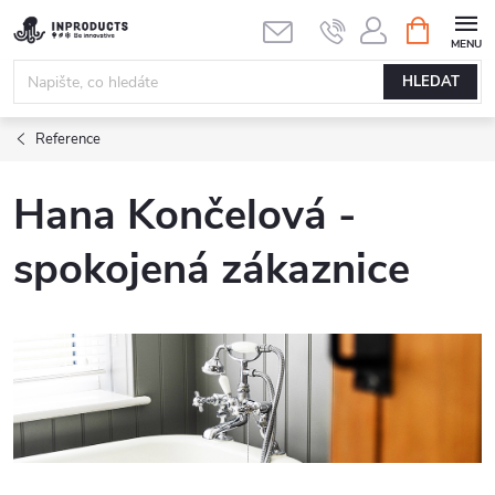
Přejít
NÁKUPNÍ
KOŠÍK
na
obsah
HLEDAT
Reference
Hana Končelová -
spokojená zákaznice