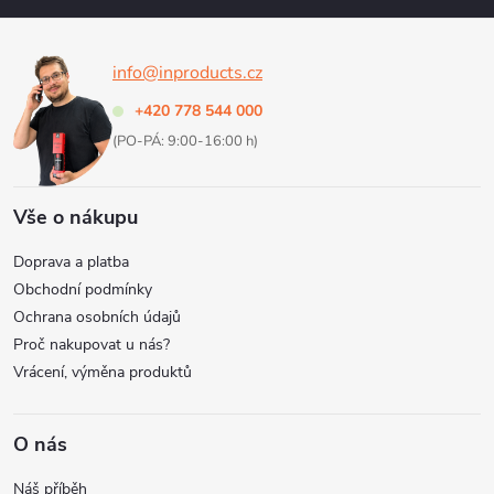
a
info@inproducts.cz
t
+420 778 544 000
í
(PO-PÁ: 9:00-16:00 h)
Vše o nákupu
Doprava a platba
Obchodní podmínky
Ochrana osobních údajů
Proč nakupovat u nás?
Vrácení, výměna produktů
O nás
Náš příběh