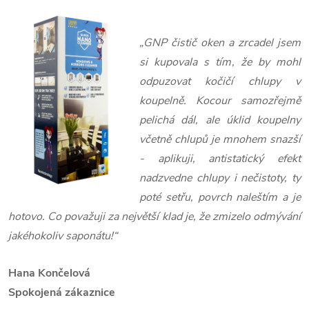
„GNP čistič oken a zrcadel jsem
si kupovala s tím, že by mohl
odpuzovat kočičí chlupy v
koupelně. Kocour samozřejmě
pelichá dál, ale úklid koupelny
včetně chlupů je mnohem snazší
- aplikuji, antistatický efekt
nadzvedne chlupy i nečistoty, ty
poté setřu, povrch naleštím a je
hotovo. Co považuji za největší klad je, že zmizelo odmývání
jakéhokoliv saponátu!“
Hana Končelová
Spokojená zákaznice