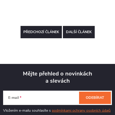
PŘEDCHOZÍ ČLÁNEK
DALŠÍ ČLÁNEK
Mějte přehled o novinkách
a slevách
Z
á
E-mail
ODEBÍRAT
p
Vložením e-mailu souhlasíte s
podmínkami ochrany osobních údajů