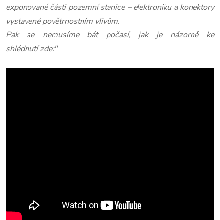
exponované části pozemní stanice – elektroniku a konektory
vystavené povětrnostním vlivům.
Pak se nemusíme bát počasí, jak je názorně ke
shlédnutí zde:"