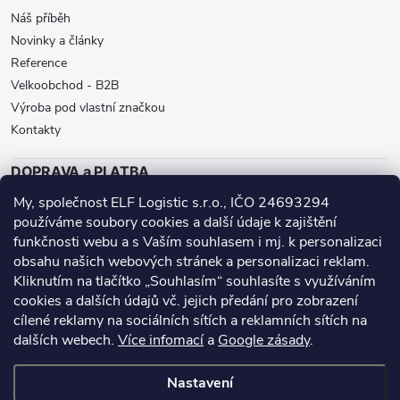
Náš příběh
Novinky a články
Reference
Velkoobchod - B2B
Výroba pod vlastní značkou
Kontakty
DOPRAVA a PLATBA
My, společnost ELF Logistic s.r.o., IČO 24693294
ZÁSILKOVNA
BALÍKOVNA
GLS
používáme soubory cookies a další údaje k zajištění
funkčnosti webu a s Vaším souhlasem i mj. k personalizaci
DPD
obsahu našich webových stránek a personalizaci reklam.
Přijímáme online platby
Kliknutím na tlačítko „Souhlasím“ souhlasíte s využíváním
cookies a dalších údajů vč. jejich předání pro zobrazení
cílené reklamy na sociálních sítích a reklamních sítích na
dalších webech.
Více infomací
a
Google zásady
.
Nanoprotech.cz - staré stránky
Facebook stránky
Nastavení