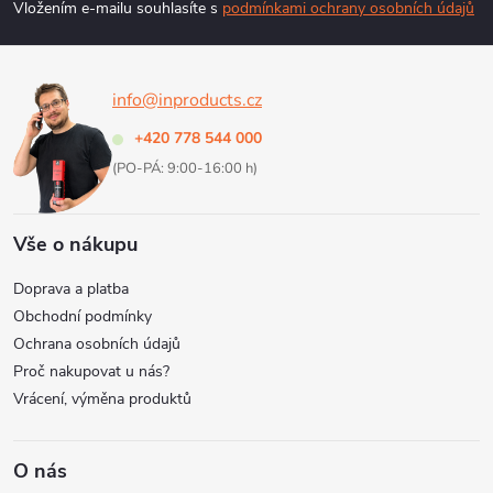
p
Vložením e-mailu souhlasíte s
podmínkami ochrany osobních údajů
a
info@inproducts.cz
t
+420 778 544 000
í
(PO-PÁ: 9:00-16:00 h)
Vše o nákupu
Doprava a platba
Obchodní podmínky
Ochrana osobních údajů
Proč nakupovat u nás?
Vrácení, výměna produktů
O nás