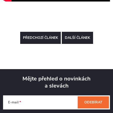
PŘEDCHOZÍ ČLÁNEK
DALŠÍ ČLÁNEK
Mějte přehled o novinkách
a slevách
Z
á
E-mail
ODEBÍRAT