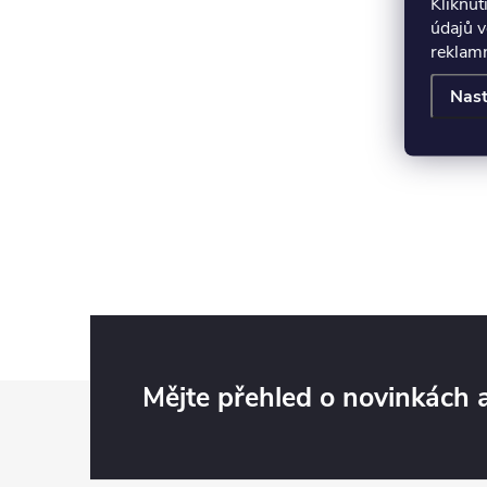
Kliknut
údajů v
reklamn
Nast
Z
Mějte přehled o novinkách
á