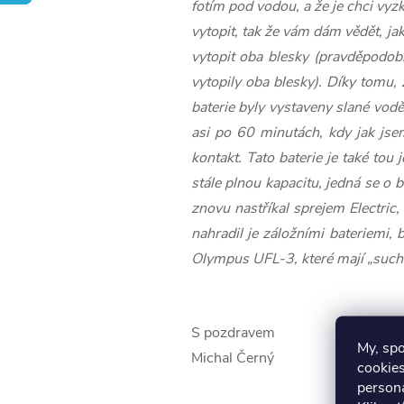
fotím pod vodou, a že je chci vyz
vytopit, tak že vám dám vědět, ja
vytopit oba blesky (pravděpodobn
vytopily oba blesky). Díky tomu, 
baterie byly vystaveny slané vod
asi po 60 minutách, kdy jak jsem 
kontakt. Tato baterie je také tou 
stále plnou kapacitu, jedná se o
znovu nastříkal sprejem Electric,
nahradil je záložními bateriemi, 
Olympus UFL-3, které mají „such
S pozdravem
My, sp
Michal Černý
cookies
persona