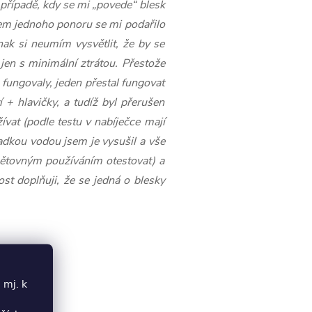
 případě, kdy se mi „povede“ blesk
ěhem jednoho ponoru se mi podařilo
nak si neumím vysvětlit, že by se
 jen s minimální ztrátou. Přestože
fungovaly, jeden přestal fungovat
í + hlavičky, a tudíž byl přerušen
žívat (podle testu v nabíječce mají
adkou vodou jsem je vysušil a vše
 opětovným používáním otestovat) a
ost doplňuji, že se jedná o blesky
 mj. k