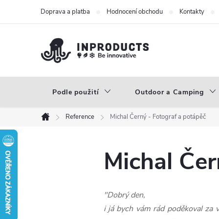
Přejít
Doprava a platba
Hodnocení obchodu
Kontakty
na
obsah
Podle použití
Outdoor a Camping
Reference
Michal Černý - Fotograf a potápěč
Domů
Michal Čer
"Dobrý den,
i já bych vám rád poděkoval za v