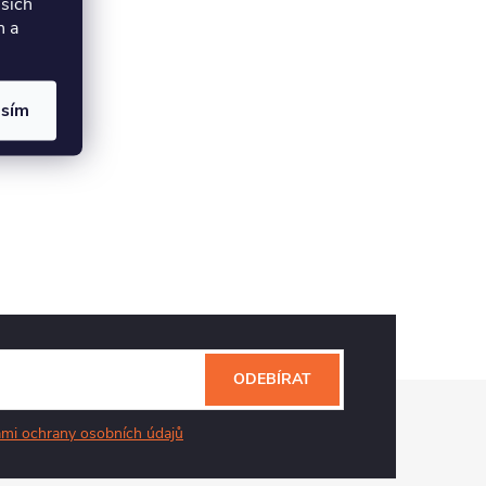
lších
h a
asím
ODEBÍRAT
mi ochrany osobních údajů