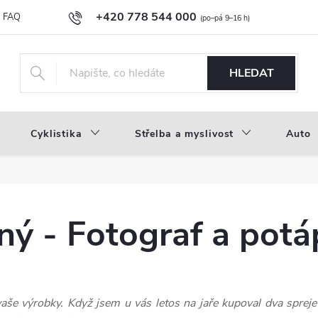
+420 778 544 000
FAQ
Novinky
Náš příběh
Průvodce materiály
Velkoobc
info@inproducts.cz
HLEDAT
Cyklistika
Střelba a myslivost
Auto
ný - Fotograf a potá
aše výrobky. Když jsem u vás letos na jaře kupoval dva spreje E