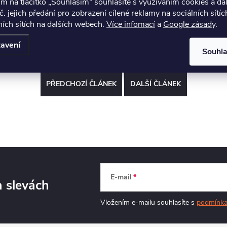
ím na tlačítko „Souhlasím“ souhlasíte s využíváním cookies a da
č. jejich předání pro zobrazení cílené reklamy na sociálních sítíc
ích sítích na dalších webech.
Více infomací
a
Google zásady
.
avení
Souhl
PŘEDCHOZÍ ČLÁNEK
DALŠÍ ČLÁNEK
E-mail
a slevách
Vložením e-mailu souhlasíte s
podmínka