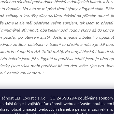
koušet na ošetření podvodních blesků a dobíjecích baterií, a že v
k to dopadlo. No a to se mi před třemi týdny v Egyptě stalo. B
ě selhaly o kroužky díky delšímu čekání na přímém slunci, ji
že jsme je ale měl ošetřené vaším sprejem, tak jsem to přestál
ě minimálně 90 minut, oba blesky pod vodou skoro až do konce 
později po otevření zjistil, došlo u jedné z baterií u upadnut
jedinou ztrátou, ostatních 7 baterií to přežilo a můžu je dál pou
 baterie Eneloop Pro AA 2500 mAh). Po umytí blesků i baterií sl
 tyto baterie jsem již v Egyptě nepoužíval (chtěl jsem je před
blesky jsem však mohl používat již ten den večer (jen pro úpln
ou“ bateriovou komoru."
olečnost ELF Logistic s.r.o., IČO 24693294 používáme soubory
 a další údaje k zajištění funkčnosti webu a s Vaším souhlasem i
lizaci obsahu našich webových stránek a personalizaci reklam.