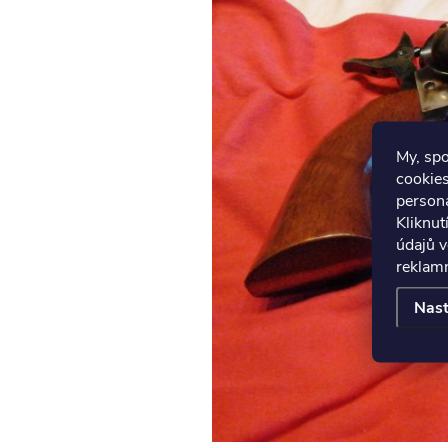
My, sp
cookies
persona
Kliknut
údajů v
reklamn
Nast