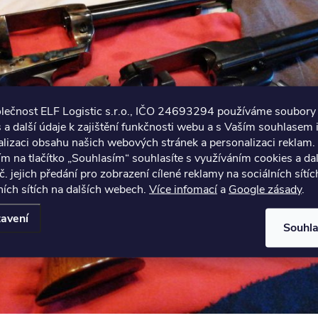
olečnost ELF Logistic s.r.o., IČO 24693294 používáme soubory
 a další údaje k zajištění funkčnosti webu a s Vaším souhlasem i
lizaci obsahu našich webových stránek a personalizaci reklam.
ím na tlačítko „Souhlasím“ souhlasíte s využíváním cookies a da
č. jejich předání pro zobrazení cílené reklamy na sociálních sítíc
ích sítích na dalších webech.
Více infomací
a
Google zásady
.
avení
Souhl