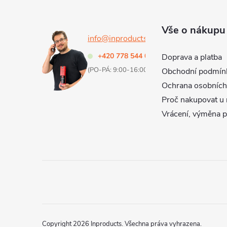
p
a
Vše o nákupu
info@inproducts.cz
t
+420 778 544 000
Doprava a platba
(PO-PÁ: 9:00-16:00 h)
Obchodní podmín
í
Ochrana osobních
Proč nakupovat u 
Vrácení, výměna 
Copyright 2026
Inproducts
. Všechna práva vyhrazena.