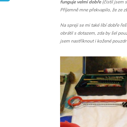
funguje velmi dobře
(čistil jsem
Příjemně mne překvapilo, že ze zb
Na spreji se mi také líbí dobře ř
obrátil s dotazem, zda by šel použ
jsem nastříknout i kožené pouzdro