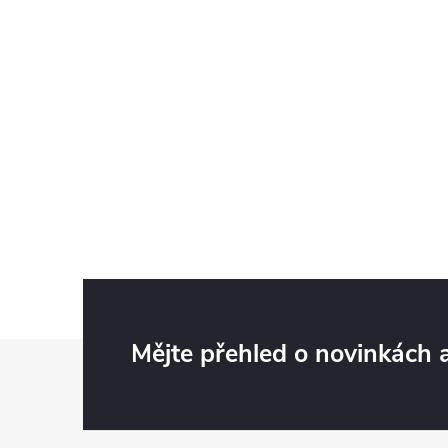
Z
Mějte přehled o novinkách
á