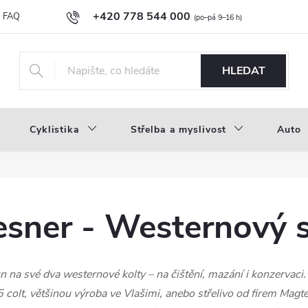
+420 778 544 000
FAQ
Novinky
Náš příběh
Průvodce materiály
Velkoobc
info@inproducts.cz
HLEDAT
Cyklistika
Střelba a myslivost
Auto
sner - Westernový s
na své dva westernové kolty – na čištění, mazání i konzervaci
 colt, většinou výroba ve Vlašimi, anebo střelivo od firem Mag