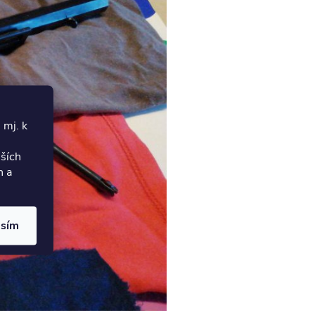
 mj. k
lších
h a
asím