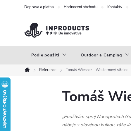
Přejít
Doprava a platba
Hodnocení obchodu
Kontakty
na
obsah
Podle použití
Outdoor a Camping
Reference
Tomáš Wiesner - Westernový střelec
Domů
Tomáš Wie
„Používám sprej Nanoprotech Gun 
náboje s olověnou kulkou, ráže 45