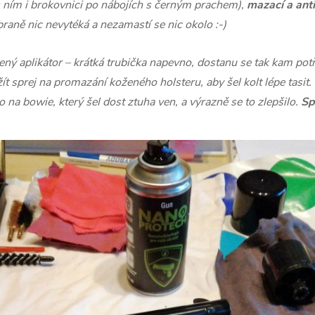
 s ním i brokovnici po nábojích s černým prachem),
mazací a anti
raně nic nevytéká a nezamastí se nic okolo :-)
ešený aplikátor – krátká trubička napevno, dostanu se tak kam po
ít sprej na promazání koženého holsteru, aby šel kolt lépe tasit.
 na bowie, který šel dost ztuha ven, a výrazně se to zlepšilo.
Sp