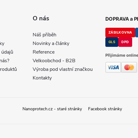
O nás
DOPRAVA a 
ZÁSILKOVNA
Náš příběh
GLS
DPD
ky
Novinky a články
 údajů
Reference
Přijímáme online
nás?
Velkoobchod - B2B
produktů
Výroba pod vlastní značkou
Kontakty
Nanoprotech.cz - staré stránky
Facebook stránky