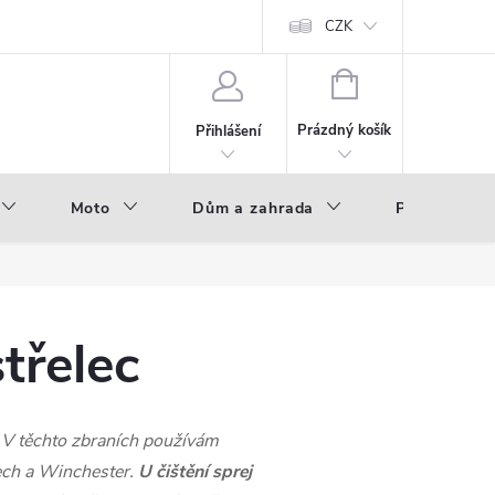
hod - B2B
Výroba pod vlastní značkou
CZK
NÁKUPNÍ
KOŠÍK
Prázdný košík
Přihlášení
Moto
Dům a zahrada
Příslušenstv
třelec
. V těchto zbraních používám
tech a Winchester.
U čištění sprej