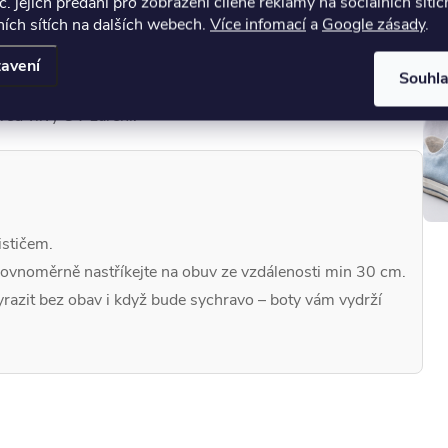
č. jejich předání pro zobrazení cílené reklamy na sociálních sítíc
ích sítích na dalších webech.
Více infomací
a
Google zásady
.
avení
Souhl
 nanesení.
řed vlivy UV záření.
ističem.
 rovnoměrně nastříkejte na obuv ze vzdálenosti min 30 cm.
azit bez obav i když bude sychravo – boty vám vydrží