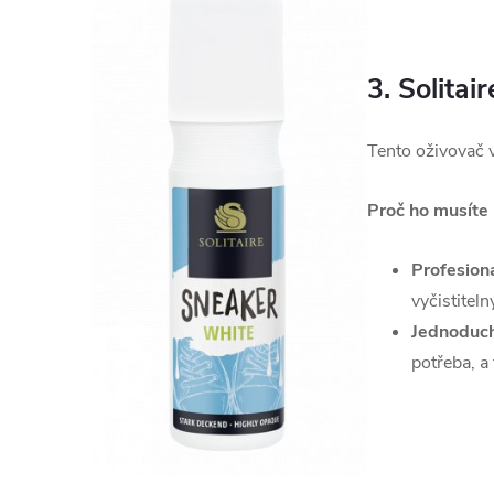
3. Solitai
Tento oživovač v
Proč ho musíte 
Profesioná
vyčistitel
Jednoduch
potřeba, a