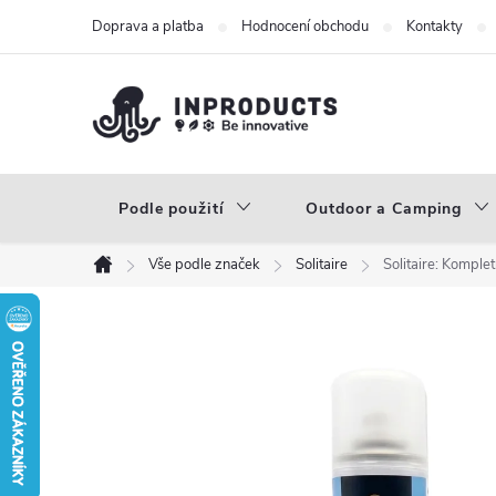
Přejít
Doprava a platba
Hodnocení obchodu
Kontakty
na
obsah
Podle použití
Outdoor a Camping
Vše podle značek
Solitaire
Solitaire: Komplet
Domů