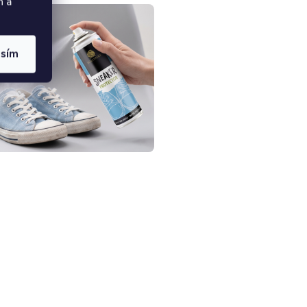
h a
asím