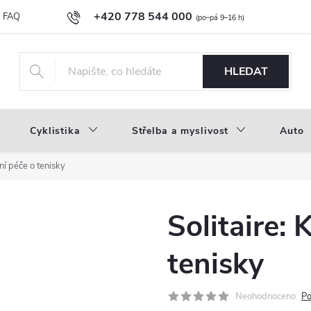
+420 778 544 000
FAQ
Novinky
Náš příběh
Průvodce materiály
Velkoobc
info@inproducts.cz
HLEDAT
Cyklistika
Střelba a myslivost
Auto
ní péče o tenisky
Solitaire:
tenisky
Neohodnoceno
Po