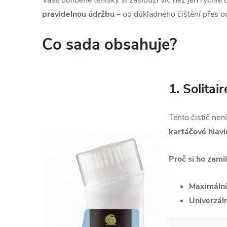
Vaše oblíbené tenisky si zaslouží víc než jen rychl
pravidelnou údržbu
– od důkladného čištění přes oc
Co sada obsahuje?
1. Solitai
Tento čistič nen
kartáčové hlavi
Proč si ho zamil
Maximální
Univerzáln