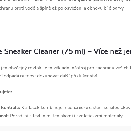
é otření hadříkem. Sada SOLITAIRE
Kompletní péče o tenisky ob
hranu proti vodě a špíně až po osvěžení a obnovu bílé barvy.
re Sneaker Cleaner (75 ml) – Více než jen
í jen obyčejný roztok, je to základní nástroj pro záchranu vašich
ci
odpadá nutnost dokupovat další příslušenství.
ujete:
 kontrola:
Kartáček kombinuje mechanické čištění se silou aktiv
ost:
Poradí si s textilními teniskami i syntetickými materiály.