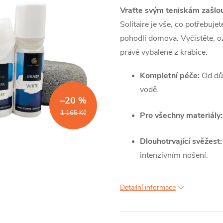
Vraťte svým teniskám zašlo
Solitaire je vše,
co potřebujete
pohodlí domova.
Vyčistěte,
ož
právě vybalené z krabice.
Kompletní péče:
Od důk
vodě.
–20 %
1 165 Kč
Pro všechny materiály:
Dlouhotrvající svěžest:
intenzivním nošení.
Detailní informace