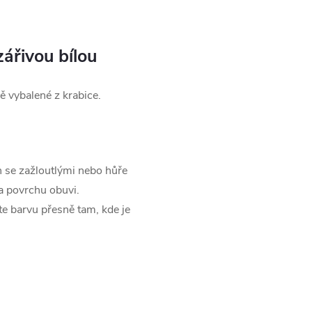
zářivou bílou
vě vybalené z krabice.
n se zažloutlými nebo hůře
a povrchu obuvi.
e barvu přesně tam, kde je