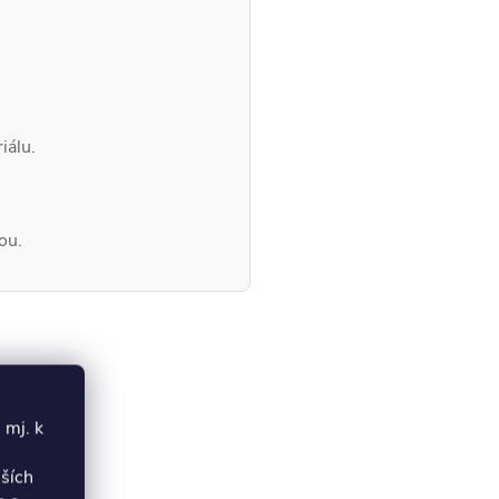
iálu.
ou.
 mj. k
lších