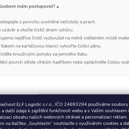
ůsobem mám postupovat?
oklepejte z povrchu uvolněné nečistoty a prach.
 uzávěr a otočte čistič dnem vzhůru.
jeme nejdříve čistič vyzkoušet na méně viditelném místě mater
lakem na kartáčovou hlavici vytvořte čisticí pěnu.
istěte krouživými pohyby za jemného tlaku.
tění povrch otřete vlhkým hadříkem nebo opláchněte čistou vod
50 ml) – Neviditelný štít
olečnost ELF Logistic s.r.o., IČO 24693294 používáme soubory
 a další údaje k zajištění funkčnosti webu a s Vaším souhlasem i
 zůstanou čisté". Tento sprej vytváří hydrofobní vrstvu, díky
lizaci obsahu našich webových stránek a personalizaci reklam.
.
ím na tlačítko „Souhlasím“ souhlasíte s využíváním cookies a da