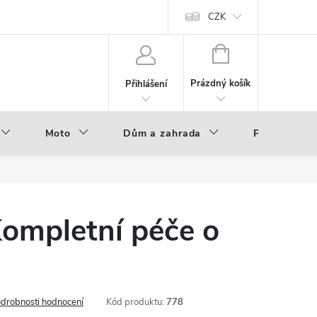
hod - B2B
Výroba pod vlastní značkou
CZK
NÁKUPNÍ
KOŠÍK
Prázdný košík
Přihlášení
Moto
Dům a zahrada
Příslušenstv
 Kompletní péče o
drobnosti hodnocení
Kód produktu:
778