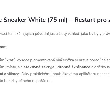
re Sneaker White (75 ml) – Restart pro 
rací teniskám jejich původní jas a čistý vzhled, jako by byly prá
mít:
lní krytí:
Vysoce pigmentovaná bílá složka si hravě poradí neje
nými místy, ale
efektivně zakryje i drobné škrábance
a oděrky n
á aplikace:
Díky praktickému houbičkovému aplikátoru naneset
 to bez zbytečného nepořádku.