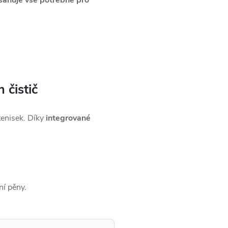
sahuje vše potřebné pro
 čistič
 tenisek. Díky
integrované
ní pěny.