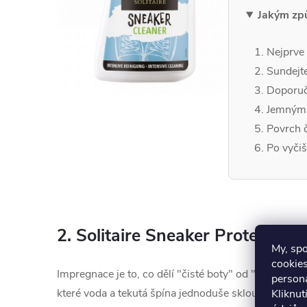
Jakým zp
Nejprve 
Sundejte
Doporuču
Jemným t
Povrch č
Po vyčiš
2. Solitaire Sneaker Protector (2
My, sp
cookies
Impregnace je to, co dělí "čisté boty" od "bot, které
persona
které voda a tekutá špína jednoduše sklouznou pryč
Kliknut