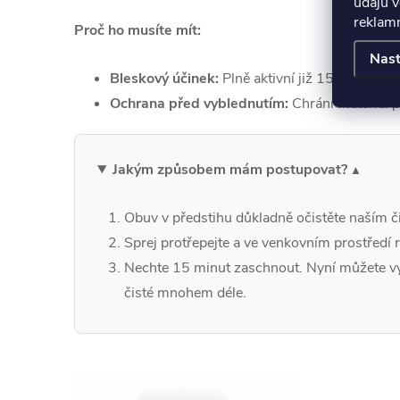
údajů v
reklamn
Proč ho musíte mít:
Nast
Bleskový účinek:
Plně aktivní již 15 minut po
Ochrana před vyblednutím:
Chrání materiál p
Jakým způsobem mám postupovat?
Obuv v předstihu důkladně očistěte naším č
Sprej protřepejte a ve venkovním prostředí
Nechte 15 minut zaschnout. Nyní můžete vyr
čisté mnohem déle.