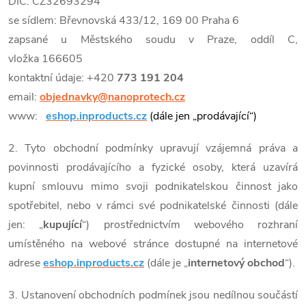
DIČ: CZ32693294
se sídlem: Břevnovská 433/12, 169 00 Praha 6
zapsané u Městského soudu v Praze, oddíl C,
vložka 166605
kontaktní údaje: +420
773 191 204
email:
objednavky@nanoprotech.cz
www:
eshop.inproducts.cz
(dále jen „prodávající“)
2. Tyto obchodní podmínky upravují vzájemná práva a
povinnosti prodávajícího a fyzické osoby, která uzavírá
kupní smlouvu mimo svoji podnikatelskou činnost jako
spotřebitel, nebo v rámci své podnikatelské činnosti (dále
jen: „
kupující
“) prostřednictvím webového rozhraní
umístěného na webové stránce dostupné na internetové
adrese
eshop.inproducts.cz
(dále je „
internetový obchod
“).
3. Ustanovení obchodních podmínek jsou nedílnou součástí