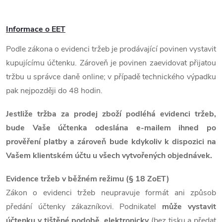
V
Informace o EET
ý
Podle zákona o evidenci tržeb je prodávající povinen vystavit
kupujícímu účtenku. Zároveň je povinen zaevidovat přijatou
p
tržbu u správce daně online; v případě technického výpadku
pak nejpozději do 48 hodin.
i
Jestliže tržba za prodej zboží podléhá evidenci tržeb,
s
bude Vaše účtenka odeslána e-mailem ihned po
prověření platby a zároveň bude kdykoliv k dispozici na
č
Vašem klientském účtu u všech vytvořených objednávek.
l
Evidence tržeb v běžném režimu (§ 18 ZoET)
Zákon o evidenci tržeb neupravuje formát ani způsob
á
předání účtenky zákazníkovi. Podnikatel
může vystavit
účtenku v tištěné podobě, elektronicky
(bez tisku a předat