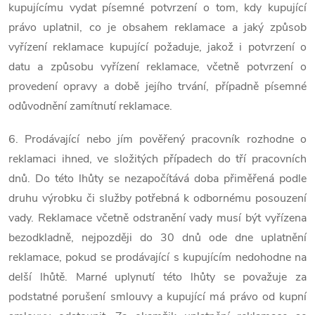
kupujícímu vydat písemné potvrzení o tom, kdy kupující
právo uplatnil, co je obsahem reklamace a jaký způsob
vyřízení reklamace kupující požaduje, jakož i potvrzení o
datu a způsobu vyřízení reklamace, včetně potvrzení o
provedení opravy a době jejího trvání, případně písemné
odůvodnění zamítnutí reklamace.
6. Prodávající nebo jím pověřený pracovník rozhodne o
reklamaci ihned, ve složitých případech do tří pracovních
dnů. Do této lhůty se nezapočítává doba přiměřená podle
druhu výrobku či služby potřebná k odbornému posouzení
vady. Reklamace včetně odstranění vady musí být vyřízena
bezodkladně, nejpozději do 30 dnů ode dne uplatnění
reklamace, pokud se prodávající s kupujícím nedohodne na
delší lhůtě. Marné uplynutí této lhůty se považuje za
podstatné porušení smlouvy a kupující má právo od kupní