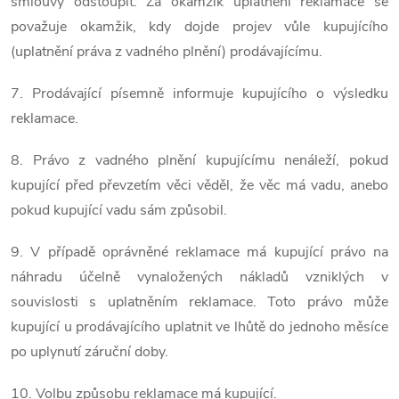
smlouvy odstoupit. Za okamžik uplatnění reklamace se
považuje okamžik, kdy dojde projev vůle kupujícího
(uplatnění práva z vadného plnění) prodávajícímu.
7. Prodávající písemně informuje kupujícího o výsledku
reklamace.
8. Právo z vadného plnění kupujícímu nenáleží, pokud
kupující před převzetím věci věděl, že věc má vadu, anebo
pokud kupující vadu sám způsobil.
9. V případě oprávněné reklamace má kupující právo na
náhradu účelně vynaložených nákladů vzniklých v
souvislosti s uplatněním reklamace. Toto právo může
kupující u prodávajícího uplatnit ve lhůtě do jednoho měsíce
po uplynutí záruční doby.
10. Volbu způsobu reklamace má kupující.