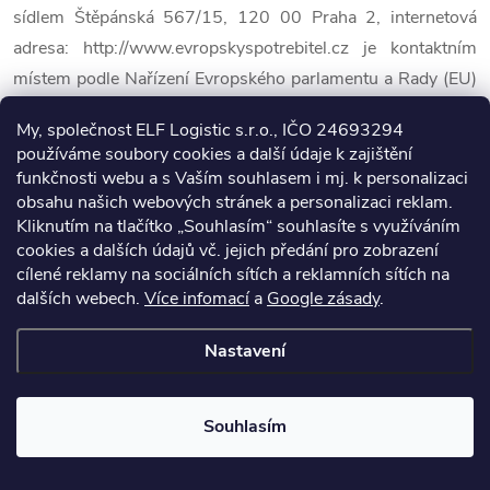
sídlem Štěpánská 567/15, 120 00 Praha 2, internetová
adresa: http://www.evropskyspotrebitel.cz je kontaktním
místem podle Nařízení Evropského parlamentu a Rady (EU)
č. 524/2013 ze dne 21. května 2013 o řešení
My, společnost ELF Logistic s.r.o., IČO 24693294
spotřebitelských sporů on-line a o změně nařízení (ES) č.
používáme soubory cookies a další údaje k zajištění
2006/2004 a směrnice 2009/22/ES (nařízení o řešení
funkčnosti webu a s Vaším souhlasem i mj. k personalizaci
spotřebitelských sporů on-line).
obsahu našich webových stránek a personalizaci reklam.
Kliknutím na tlačítko „Souhlasím“ souhlasíte s využíváním
cookies a dalších údajů vč. jejich předání pro zobrazení
3. Prodávající je oprávněn k prodeji zboží na základě
cílené reklamy na sociálních sítích a reklamních sítích na
živnostenského oprávnění. Živnostenskou kontrolu provádí
dalších webech.
Více infomací
a
Google zásady
.
v rámci své působnosti příslušný živnostenský úřad. Česká
obchodní inspekce vykonává ve vymezeném rozsahu mimo
Nastavení
jiné dozor nad dodržováním zákona č. 634/1992 Sb., o
ochraně spotřebitele.
Souhlasím
X. Závěrečná ustanovení