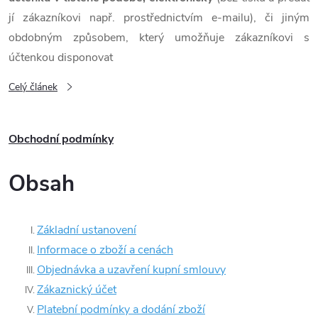
n
jí zákazníkovi např. prostřednictvím e-mailu), či jiným
k
obdobným způsobem, který umožňuje zákazníkovi s
účtenkou disponovat
ů
Celý článek
Obchodní podmínky
Obsah
Základní ustanovení
Informace o zboží a cenách
Objednávka a uzavření kupní smlouvy
Zákaznický účet
Platební podmínky a dodání zboží