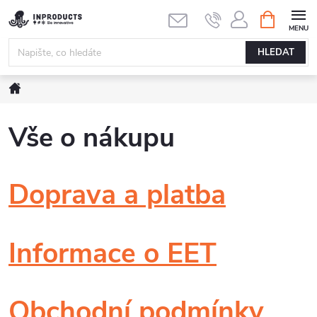
Přejít
NÁKUPNÍ
KOŠÍK
na
obsah
HLEDAT
Domů
Vše o nákupu
Doprava a platba
Informace o EET
Obchodní podmínky