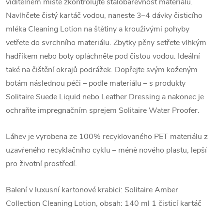
viditelném místě zkontrolujte stálobarevnost materiálu.
Navlhčete čistý kartáč vodou, naneste 3–4 dávky čisticího
mléka Cleaning Lotion na štětiny a krouživými pohyby
vetřete do svrchního materiálu. Zbytky pěny setřete vlhkým
hadříkem nebo boty opláchněte pod čistou vodou. Ideální
také na čištění okrajů podrážek. Dopřejte svým koženým
botám následnou péči – podle materiálu – s produkty
Solitaire Suede Liquid nebo Leather Dressing a nakonec je
ochraňte impregnačním sprejem Solitaire Water Proofer.
Láhev je vyrobena ze 100% recyklovaného PET materiálu z
uzavřeného recyklačního cyklu – méně nového plastu, lepší
pro životní prostředí.
Balení v luxusní kartonové krabici: Solitaire Amber
Collection Cleaning Lotion, obsah: 140 ml 1 čisticí kartáč