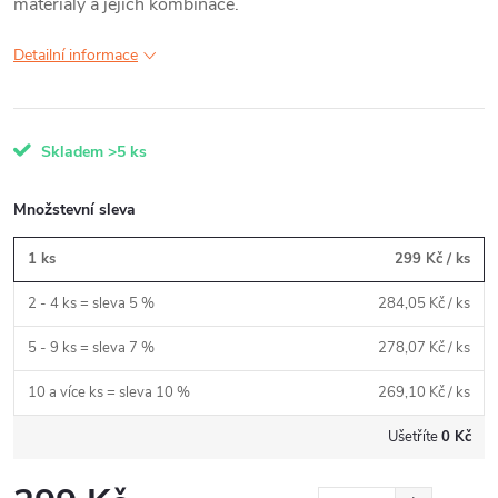
materiály a jejich kombinace.
Detailní informace
Skladem
>5 ks
Množstevní sleva
1 ks
299 Kč
/ ks
2 - 4 ks = sleva 5 %
284,05 Kč
/ ks
5 - 9 ks = sleva 7 %
278,07 Kč
/ ks
10 a více ks = sleva 10 %
269,10 Kč
/ ks
Ušetříte
0 Kč