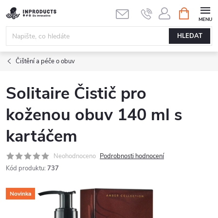
Přejít
NÁKUPNÍ
KOŠÍK
na
obsah
HLEDAT
Čištění a péče o obuv
Solitaire Čistič pro
koženou obuv 140 ml s
kartáčem
Neohodnoceno
Podrobnosti hodnocení
Kód produktu:
737
Novinka