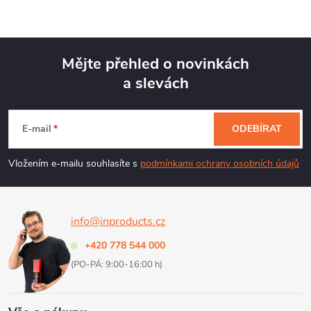
Mějte přehled o novinkách
a slevách
Z
á
E-mail
ODEBÍRAT
p
Vložením e-mailu souhlasíte s
podmínkami ochrany osobních údajů
a
info@inproducts.cz
t
+420 778 544 000
í
(PO-PÁ: 9:00-16:00 h)