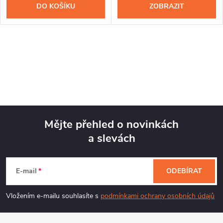
DO KOŠÍKU
ZOBRAZIT
Mějte přehled o novinkách
a slevách
Z
á
E-mail
ODEBÍRAT
p
Vložením e-mailu souhlasíte s
podmínkami ochrany osobních údajů
a