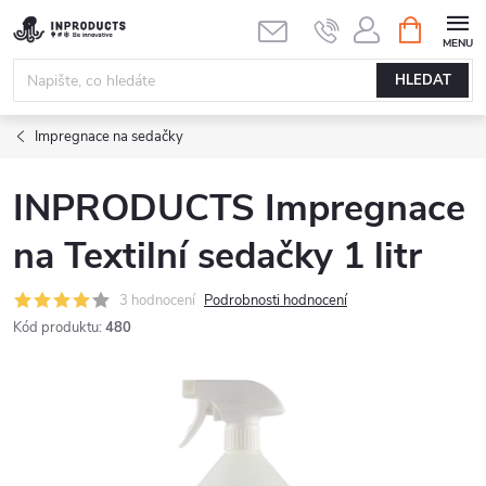
Přejít
NÁKUPNÍ
KOŠÍK
na
obsah
HLEDAT
Impregnace na sedačky
INPRODUCTS Impregnace
na Textilní sedačky 1 litr
3 hodnocení
Podrobnosti hodnocení
Kód produktu:
480