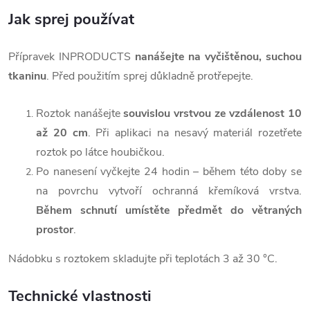
Jak sprej používat
Přípravek INPRODUCTS
nanášejte na vyčištěnou, suchou
tkaninu
. Před použitím sprej důkladně protřepejte.
Roztok nanášejte
souvislou vrstvou ze vzdálenost 10
až 20 cm
. Při aplikaci na nesavý materiál rozetřete
roztok po látce houbičkou.
Po nanesení vyčkejte 24 hodin – během této doby se
na povrchu vytvoří ochranná křemíková vrstva.
Během schnutí umístěte předmět do větraných
prostor
.
Nádobku s roztokem skladujte při teplotách 3 až 30 °C.
Technické vlastnosti