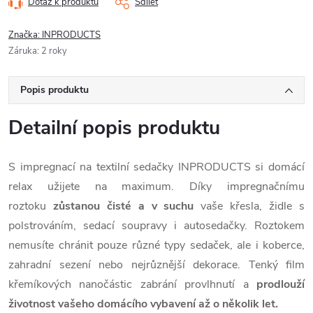
Dotaz k produktu
Sdílet
Značka:
INPRODUCTS
Záruka
:
2 roky
Popis produktu
Detailní popis produktu
S impregnací na textilní sedačky INPRODUCTS si domácí
relax užijete na maximum. Díky impregnačnímu
roztoku
zůstanou čisté a v suchu
vaše křesla, židle s
polstrováním, sedací soupravy i autosedačky. Roztokem
nemusíte chránit pouze různé typy sedaček, ale i koberce,
zahradní sezení nebo nejrůznější dekorace. Tenký film
křemíkových nanočástic zabrání provlhnutí a
prodlouží
životnost vašeho domácího vybavení až o několik let.