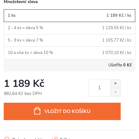
Množstevní sleva
1 ks
1 189 Kč
/ ks
2 - 4 ks = sleva 5 %
1 129,55 Kč
/ ks
5 - 9 ks = sleva 7 %
1 105,77 Kč
/ ks
10 a více ks = sleva 10 %
1 070,10 Kč
/ ks
Ušetříte
0 Kč
1 189 Kč
982,64 Kč bez DPH
Měrná
cena:
VLOŽIT DO KOŠÍKU