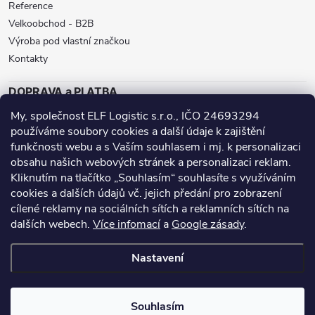
Reference
Velkoobchod - B2B
Výroba pod vlastní značkou
Kontakty
DOPRAVA a PLATBA
My, společnost ELF Logistic s.r.o., IČO 24693294
ZÁSILKOVNA
BALÍKOVNA
GLS
používáme soubory cookies a další údaje k zajištění
funkčnosti webu a s Vaším souhlasem i mj. k personalizaci
DPD
obsahu našich webových stránek a personalizaci reklam.
Přijímáme online platby
Kliknutím na tlačítko „Souhlasím“ souhlasíte s využíváním
cookies a dalších údajů vč. jejich předání pro zobrazení
cílené reklamy na sociálních sítích a reklamních sítích na
dalších webech.
Více infomací
a
Google zásady
.
Nanoprotech.cz - staré stránky
Facebook stránky
Nastavení
Copyright 2026
Inproducts
. Všechna práva vyhrazena.
Souhlasím