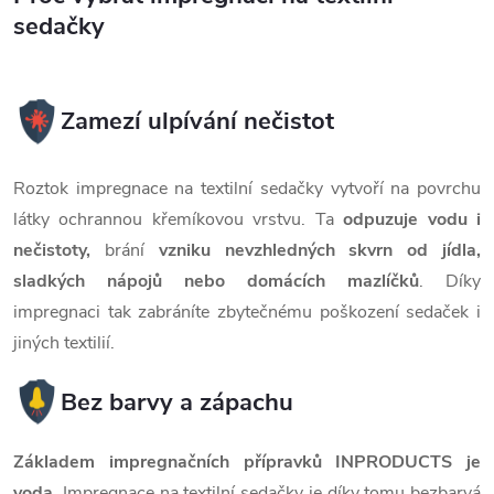
sedačky
Zamezí ulpívání nečistot
Roztok impregnace na textilní sedačky vytvoří na povrchu
látky ochrannou křemíkovou vrstvu. Ta
odpuzuje vodu i
nečistoty,
brání
vzniku nevzhledných skvrn od jídla,
sladkých nápojů nebo domácích mazlíčků
. Díky
impregnaci tak zabráníte zbytečnému poškození sedaček i
jiných textilií.
Bez barvy a zápachu
Základem impregnačních přípravků INPRODUCTS je
voda
. Impregnace na textilní sedačky je díky tomu bezbarvá