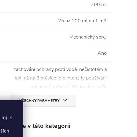
200 ml
25 až 100 ml na 1 m2
Mechanický sprej
Ano
zachování ochrany proti vodě, nečistotám a
soli až na 3 měsíce (dle intenzity používání
vybavení) nebo až 10 pracích cyklů
VŠECHNY PARAMETRY
 mj. k
aleznete v této kategorii
lších