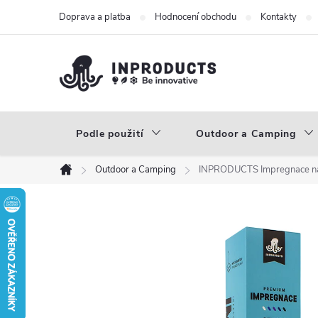
Přejít
Doprava a platba
Hodnocení obchodu
Kontakty
na
obsah
Podle použití
Outdoor a Camping
Outdoor a Camping
INPRODUCTS Impregnace na 
Domů