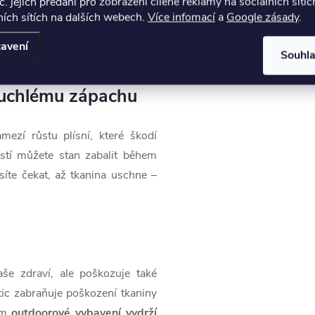
č. jejich předání pro zobrazení cílené reklamy na sociálních sítíc
Outdoor
ích sítích na dalších webech.
Více infomací
a
Google zásady
.
. Díky tomu je sprej bezbarvý a
bez obav
použít i v uzavřených
avení
Souhl
atuchlému zápachu
zí růstu plísní, které škodí
ostí můžete stan zabalit během
íte čekat, až tkanina uschne –
še zdraví, ale poškozuje také
ic zabraňuje poškození tkaniny
vám
outdoorové vybavení vydrží