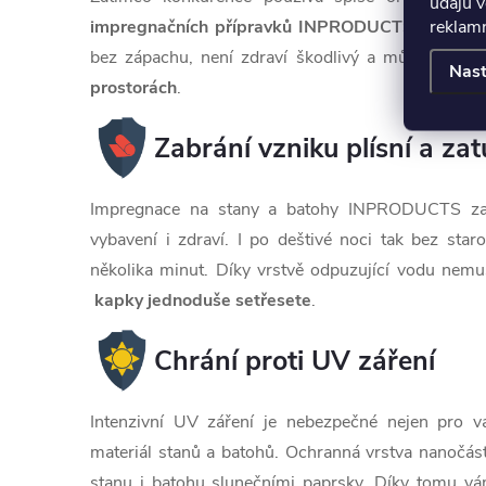
údajů v
reklamn
impregnačních přípravků INPRODUCTS je voda
bez zápachu, není zdraví škodlivý a můžete jej 
Nast
prostorách
.
Zabrání vzniku plísní a z
Impregnace na stany a batohy INPRODUCTS zame
vybavení i zdraví. I po deštivé noci tak bez star
několika minut. Díky vrstvě odpuzující vodu nemus
kapky jednoduše setřesete
.
Chrání proti UV záření
Intenzivní UV záření je nebezpečné nejen pro va
materiál stanů a batohů. Ochranná vrstva nanočást
stanu i batohu slunečními paprsky. Díky tomu 