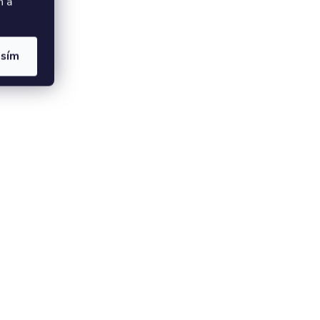
h a
asím