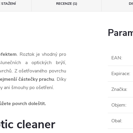
 STAŽENÍ
RECENZE (1)
D
Param
 efektem
. Roztok je vhodný pro
EAN
:
 slunečních
a optických brýlí,
ovrchů. Z ošetřovaného povrchu
Expirace
:
nejmenší částečky prachu
. Díky
py ani šmouhy po ošetření.
Značka
:
žete povrch doleštit.
Objem
:
ic cleaner
Obal
: