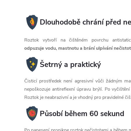
Dlouhodobě chrání před ne
Roztok vytvoří na čištěném povrchu antistati
odpuzuje vodu, mastnotu a brání ulpívání nečistot
Šetrný a praktický
Čisticí prostředek není agresivní vůči žádným ma
nepoškozuje antireflexní úpravu brýlí. Po vyčištěn
Roztok je neabrazivní a je vhodný pro pravidelné čiš
Působí během 60 sekund
Po nanesení pronikne roztok nečistotami a během mi