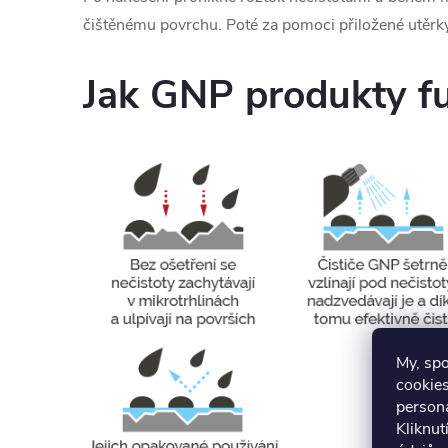
čištěnému povrchu. Poté za pomoci přiložené utěrky l
Jak GNP produkty f
My, sp
cookies
persona
Kliknut