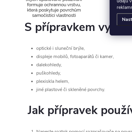
údajů v
reklamn
Nast
S přípravkem vyčistí
optické i sluneční brýle,
displeje mobilů, fotoaparátů či kamer,
dalekohledy,
puškohledy,
plexiskla helem,
jiné plastové či skleněné povrchy.
Jak přípravek použí
Naneste roztok pomocí rozprašovače na povrch