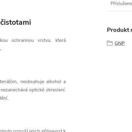
Příslušens
čistotami
Produkt n
ckou ochrannou vrstvu, která
GNP
.
teriálům, neobsahuje alkohol a
í nezanechává optické zkreslení.
tění.
nuty rozruší jejich přilnavost k