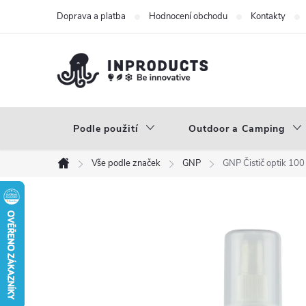
Přejít
Doprava a platba
Hodnocení obchodu
Kontakty
na
obsah
Podle použití
Outdoor a Camping
Vše podle značek
GNP
GNP Čistič optik 100
Domů