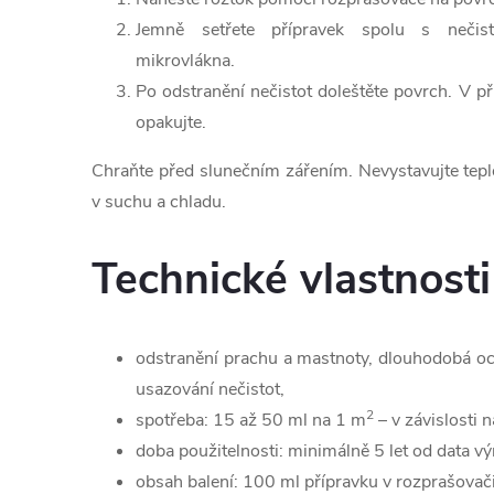
Jemně setřete přípravek spolu s nečis
mikrovlákna.
Po odstranění nečistot doleštěte povrch. V př
opakujte.
Chraňte před slunečním zářením. Nevystavujte teplo
v suchu a chladu.
Technické vlastnosti
odstranění prachu a mastnoty, dlouhodobá oc
usazování nečistot,
2
spotřeba: 15 až 50 ml na 1 m
– v závislosti n
doba použitelnosti: minimálně 5 let od data vý
obsah balení: 100 ml přípravku v rozprašovači