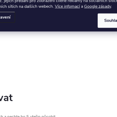
č. jejich předání pro zobrazení cílené reklamy na sociálních sítíc
ích sítích na dalších webech.
Více infomací
a
Google zásady
.
avení
te
Souhl
vat
 a nechte ho 5 vteřin působit.