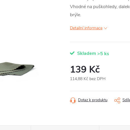
Vhodné na puškohledy, dalekoh
brýle.
Detailní informace
Skladem
>5 ks
139 Kč
114,88 Kč bez DPH
Měrná
cena:
Dotaz k produktu
Sdíl