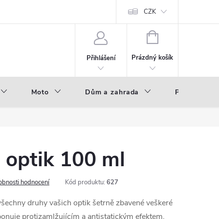
hod - B2B
Výroba pod vlastní značkou
CZK
NÁKUPNÍ
KOŠÍK
Prázdný košík
Přihlášení
Moto
Dům a zahrada
Příslušenstv
 optik 100 ml
obnosti hodnocení
Kód produktu:
627
šechny druhy vašich optik šetrně zbavené veškeré
ponuje protizamlžujícím a antistatickým efektem.