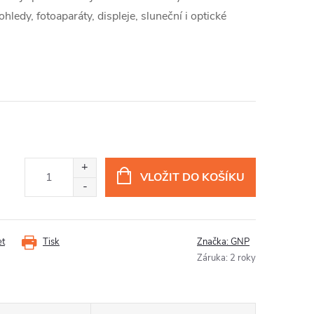
ledy, fotoaparáty, displeje, sluneční i optické
VLOŽIT DO KOŠÍKU
et
Tisk
Značka:
GNP
Záruka
:
2 roky