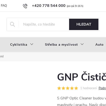
+420 778 544 000
FAQ
Novinky
Náš příběh
Průvodce materiály
Velkoobc
info@inproducts.cz
HLEDAT
Cyklistika
Střelba a myslivost
Auto
 ml
GNP Čistič
1 hodnocení
Podr
S GNP Optic Cleaner budou v
mastnoty i prachu. Navíc dis