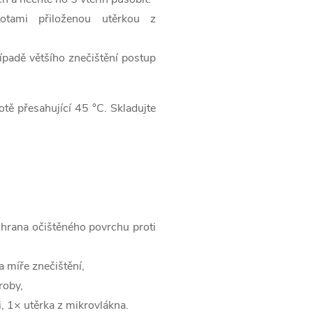
totami přiloženou utěrkou z
ípadě většího znečištění postup
tě přesahující 45 °C. Skladujte
hrana očištěného povrchu proti
a míře znečištění,
roby,
, 1× utěrka z mikrovlákna.