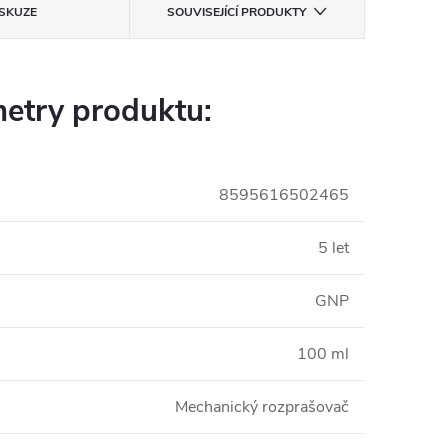
ISKUZE
SOUVISEJÍCÍ PRODUKTY
etry produktu:
8595616502465
5 let
GNP
100 ml
Mechanický rozprašovač