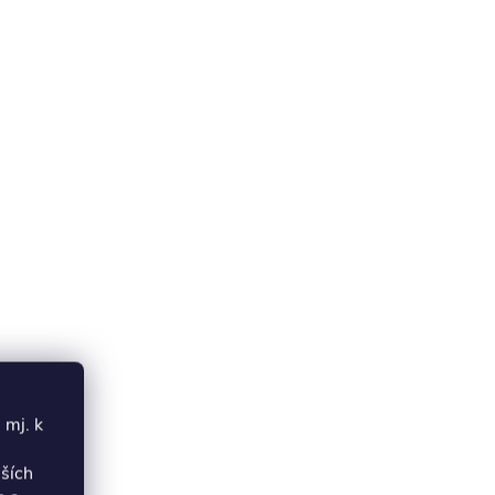
 mj. k
lších