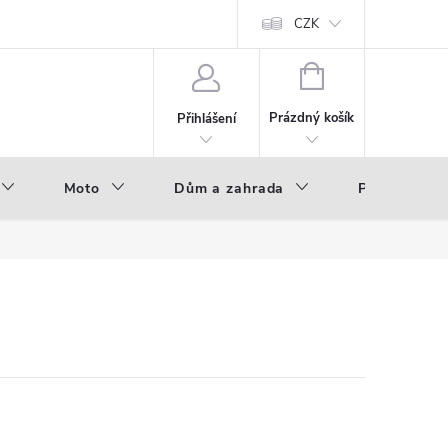
hod - B2B
Výroba pod vlastní značkou
CZK
NÁKUPNÍ
KOŠÍK
Prázdný košík
Přihlášení
Moto
Dům a zahrada
Příslušenstv