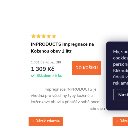
INPRODUCTS Impregnace na
INPR
Koženou obuv 1 litr
Kožené
My, sp
cookies
1 081,82 Kč bez DPH
1 081,8
persona
1 309 Kč
DO KOŠÍKU
1 30
Kliknut
Skladem
>5 ks
Skl
údajů v
reklamn
Impregnace INPRODUCTS je
Ochraň
Nast
vhodná pro všechny typy kožené a
sedačku
koženkové obuvi a přináší v sobě hned
popras
tři unikátní přípravky v jednom. Po
impreg
Kód:
0281
snadné aplikaci pomocí spreje a...
s křem
voskovo
+ Dárek zdarma
+ Dáre