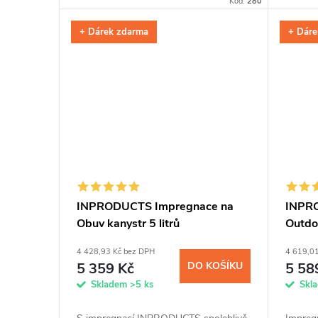
Kód:
280
ochráníte kůži až na tři měsíce před...
s křem
voskovo
+ Dárek zdarma
+ Dáre
INPRODUCTS Impregnace na
INPR
Obuv kanystr 5 litrů
Outdoo
4 428,93 Kč bez DPH
4 619,0
5 359 Kč
DO KOŠÍKU
5 58
Skladem
>5 ks
Skl