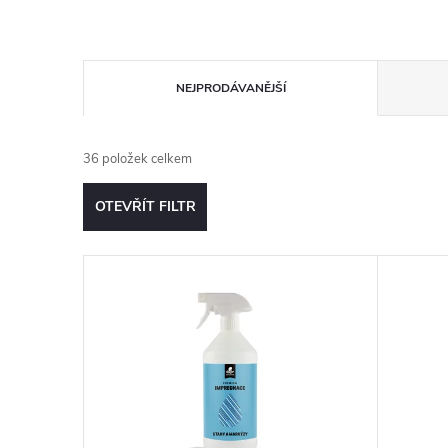
Ř
NEJPRODÁVANĚJŠÍ
a
36
položek celkem
z
OTEVŘÍT FILTR
e
V
n
ý
í
p
p
i
r