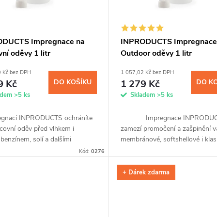
ODUCTS Impregnace na
INPRODUCTS Impregnace
ní oděvy 1 litr
Outdoor oděvy 1 litr
0 Kč bez DPH
1 057,02 Kč bez DPH
9 Kč
DO KOŠÍKU
1 279 Kč
DO K
adem
>5 ks
Skladem
>5 ks
egnací INPRODUCTS ochráníte
Impregnace INPRODUC
covní oděv před vlhkem i
zamezí promočení a zašpinění v
 benzínem, solí a dalšími
membránové, softshellové i klas
ými látkami až na tři měsíce.
bundy a kalhot, čepice nebo ruka
Kód:
0276
chá aplikace sprejem,
Přípravek snadno nanesete díky..
á...
+ Dárek zdarma