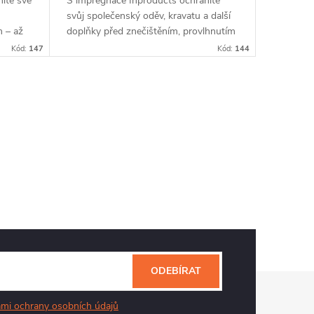
íte své
S impregnace Inproducts ochráníte
svůj společenský oděv, kravatu a další
 – až
doplňky před znečištěním, provlhnutím
ačítka.
a zápachem – až na 3 měsíce. Doprava
Kód:
147
Kód:
144
zdarmanad 1400 Kč...
ODEBÍRAT
mi ochrany osobních údajů