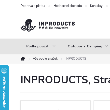
Přejít
Doprava a platba
Hodnocení obchodu
Kontakty
na
obsah
Podle použití
Outdoor a Camping
Vše podle značek
INPRODUCTS
Domů
INPRODUCTS
, St