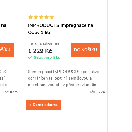
 na
INPRODUCTS Impregnace na
Obuv 1 litr
1 015,70 Kč bez DPH
OŠÍKU
1 229 Kč
DO KOŠÍKU
Skladem
>5 ks
TS
S impregnací INPRODUCTS spolehlivě
aší
ochráníte vaši textilní, semišovou a
ické
membránovou obuv před provlhnutím
vic.
a znečištěním. Křemíková vrstva z
Kód:
0275
Kód:
0274
.
nanočástic odpuzuje vodu, zachovává...
+ Dárek zdarma