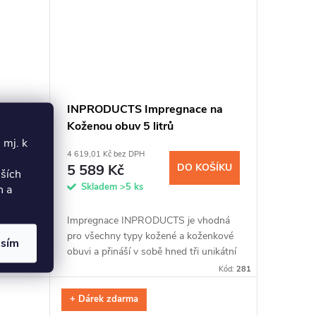
 na
INPRODUCTS Impregnace na
Koženou obuv 5 litrů
 mj. k
4 619,01 Kč bez DPH
OŠÍKU
5 589 Kč
DO KOŠÍKU
lších
Skladem
>5 ks
h a
dáte
Impregnace INPRODUCTS je vhodná
ému
pro všechny typy kožené a koženkové
asím
nečnému
obuvi a přináší v sobě hned tři unikátní
říměsi
přípravky v jednom. Po snadné aplikaci
Kód:
279
Kód:
281
řed...
pomocí spreje a houbičky...
+ Dárek zdarma