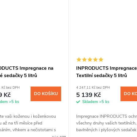
ODUCTS Impregnace na
INPRODUCTS Impregnace
 sedačky 5 litrů
Textilní sedačky 5 litrů
1 Kč bez DPH
4 247,11 Kč bez DPH
9 Kč
DO KOŠÍKU
5 139 Kč
DO K
adem
>5 ks
Skladem
>5 ks
te vaši koženou i koženkovou
Impregnace INPRODUCTS ochr
 až na tři měsíce před
všechny druhy vašich textilních,
káním, vlhkem a nečistotami s
bavlněných i plyšových sedaček
nací INPRODUCTS. Se sprejem
zašpiněním od jídel, sladkých n