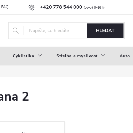
+420 778 544 000
FAQ
Novinky
Náš příběh
Průvodce materiály
Velkoobc
info@inproducts.cz
HLEDAT
Cyklistika
Střelba a myslivost
Auto
rana 2