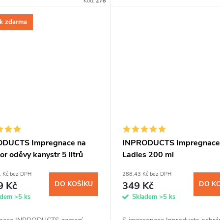
Kód:
278
íkovými nanočásticemi a
nebo domácích mazlíčků. Přípra
u...
díky...
k zdarma
ODUCTS Impregnace na
INPRODUCTS Impregnace 
r oděvy kanystr 5 litrů
Ladies 200 ml
1 Kč bez DPH
288,43 Kč bez DPH
9 Kč
DO KOŠÍKU
349 Kč
DO K
adem
>5 ks
Skladem
>5 ks