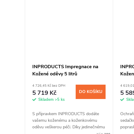
INPRODUCTS Impregnace na
INPR
Kožené oděvy 5 litrů
Kožené
4 726,45 Kč bez DPH
4 619,0
5 719 Kč
DO KOŠÍKU
5 58
Skladem
>5 ks
Skl
S přípravkem INPRODUCTS dodáte
Ochraň
vašemu koženému a koženkovému
sedačku
oděvu veškerou péči. Díky jedinečnému
popras
spojení impregnace a voskové příměsi
impreg