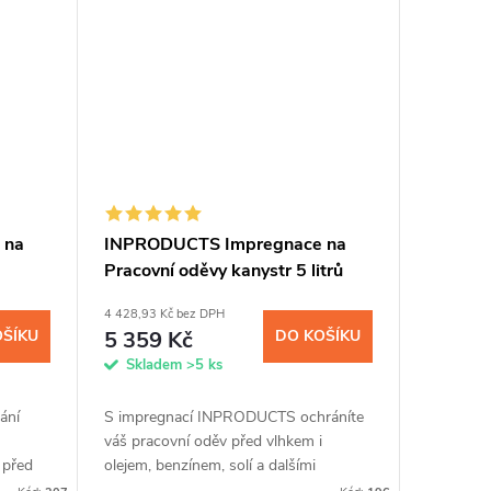
 na
INPRODUCTS Impregnace na
Pracovní oděvy kanystr 5 litrů
4 428,93 Kč bez DPH
OŠÍKU
5 359 Kč
DO KOŠÍKU
Skladem
>5 ks
ání
S impregnací INPRODUCTS ochráníte
váš pracovní oděv před vlhkem i
 před
olejem, benzínem, solí a dalšími
ápojů
chemickými látkami až na tři měsíce.