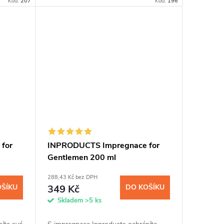
Kód:
207
Kód:
196
vek se
Jednoduchá aplikace sprejem,
zaručená...
for
INPRODUCTS Impregnace for
Gentlemen 200 ml
288,43 Kč bez DPH
OŠÍKU
349 Kč
DO KOŠÍKU
Skladem
>5 ks