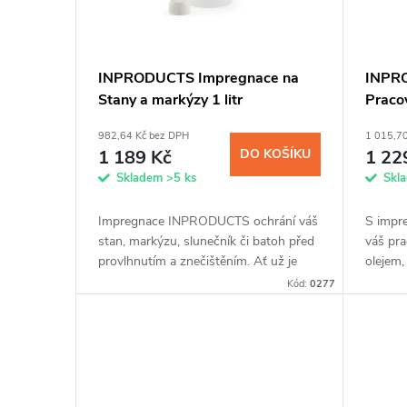
s
o
p
d
INPRODUCTS Impregnace na
INPR
Stany a markýzy 1 litr
Pracov
r
u
982,64 Kč bez DPH
1 015,7
o
k
1 189 Kč
DO KOŠÍKU
1 22
Skladem
>5 ks
Skl
d
t
Impregnace INPRODUCTS ochrání váš
S impr
u
stan, markýzu, slunečník či batoh před
váš pra
ů
provlhnutím a znečištěním. Ať už je
olejem,
materiál z membrány, přírodní kůže
chemick
k
Kód:
0277
nebo syntetických vláken, snadnou...
Jednodu
zaručen
t
ů