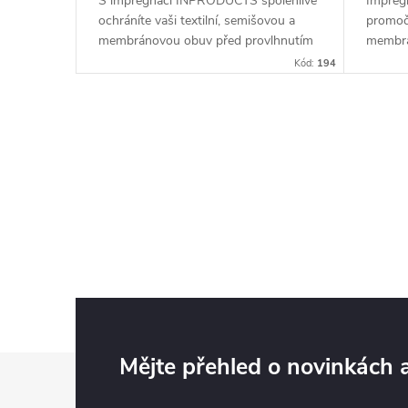
S impregnací INPRODUCTS spolehlivě
Impre
ochráníte vaši textilní, semišovou a
promoče
membránovou obuv před provlhnutím
membrán
a znečištěním. Křemíková vrstva z
bundy a
Kód:
194
nanočástic odpuzuje vodu, zachovává...
Přípra
chytrém
O
v
l
á
d
a
c
Z
Mějte přehled o novinkách
í