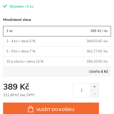
Skladem
>5 ks
Množstevní sleva
1 ks
389 Kč
/ ks
2 - 4 ks = sleva 5 %
369,55 Kč
/ ks
5 - 9 ks = sleva 7 %
361,77 Kč
/ ks
10 a více ks = sleva 10 %
350,10 Kč
/ ks
Ušetříte
0 Kč
389 Kč
321,49 Kč bez DPH
Měrná
cena:
VLOŽIT DO KOŠÍKU