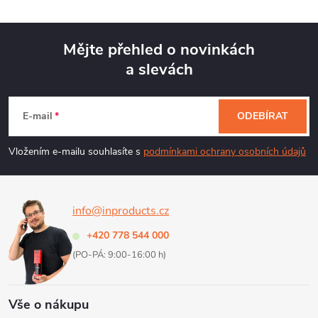
Mějte přehled o novinkách
a slevách
Z
á
E-mail
ODEBÍRAT
p
Vložením e-mailu souhlasíte s
podmínkami ochrany osobních údajů
a
info@inproducts.cz
t
+420 778 544 000
í
(PO-PÁ: 9:00-16:00 h)
Vše o nákupu