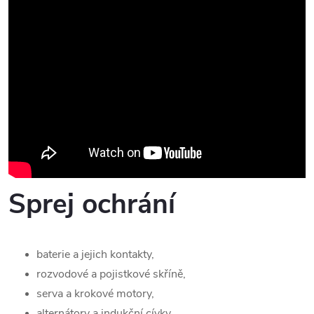
Sprej ochrání
baterie a jejich kontakty,
rozvodové a pojistkové skříně,
serva a krokové motory,
alternátory a indukční cívky,