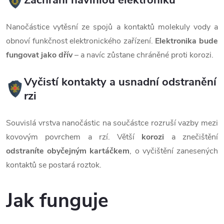
Zachrání navlhlou elektroniku
Nanočástice vytěsní ze spojů a kontaktů molekuly vody a
obnoví funkčnost elektronického zařízení.
Elektronika bude
fungovat jako dřív
– a navíc zůstane chráněné proti korozi.
Vyčistí kontakty a usnadní odstranění
rzi
Souvislá vrstva nanočástic na součástce rozruší vazby mezi
kovovým povrchem a rzí. Větší
korozi
a znečištění
odstraníte obyčejným kartáčkem
, o vyčištění zanesených
kontaktů se postará roztok.
Jak funguje