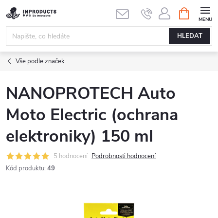
Přejít
NÁKUPNÍ
KOŠÍK
na
obsah
HLEDAT
Vše podle značek
NANOPROTECH Auto
Moto Electric (ochrana
elektroniky) 150 ml
5 hodnocení
Podrobnosti hodnocení
Kód produktu:
49