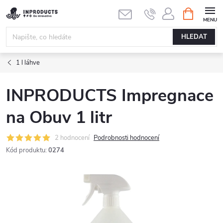
Přejít
NÁKUPNÍ
KOŠÍK
na
obsah
HLEDAT
1 l láhve
INPRODUCTS Impregnace
na Obuv 1 litr
2 hodnocení
Podrobnosti hodnocení
Kód produktu:
0274