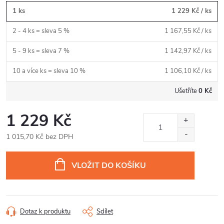
1 ks
1 229 Kč
/ ks
2 - 4 ks = sleva 5 %
1 167,55 Kč
/ ks
5 - 9 ks = sleva 7 %
1 142,97 Kč
/ ks
10 a více ks = sleva 10 %
1 106,10 Kč
/ ks
Ušetříte
0 Kč
1 229 Kč
1 015,70 Kč bez DPH
Měrná
cena:
VLOŽIT DO KOŠÍKU
Dotaz k produktu
Sdílet