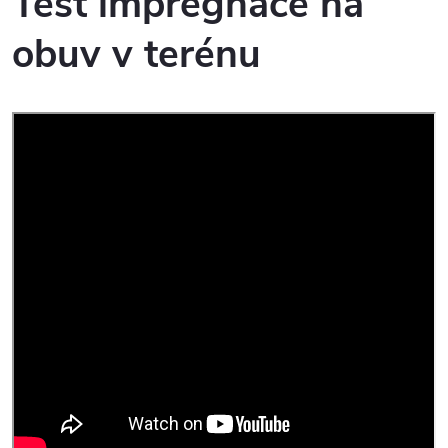
Test impregnace na
obuv v terénu