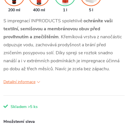
S impregnací INPRODUCTS spolehlivě
ochráníte vaši
textilní, semišovou a membránovou obuv před
provlhnutím a znečištěním
. Křemíková vrstva z nanočástic
odpuzuje vodu, zachovává prodyšnost a brání před
zničením posypovou solí. Díky spreji se roztok snadno
nanáší a i v extrémních podmínkách je impregnace účinná
po dobu až třech měsíců. Navíc je zcela bez zápachu.
Detailní informace
Skladem
>5 ks
Množstevní sleva