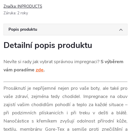
Značka:
INPRODUCTS
Záruka
:
2 roky
Popis produktu
Detailní popis produktu
Nevíte si rady jak vybrat správnou impregnaci?
S výběrem
vám poradíme
zde
.
Prosáknutí je nepříjemné nejen pro vaše boty, ale také pro
vaše zdraví, zejména tedy chodidel. Impregnace na obuv
zajistí vašim chodidlům pohodlí a teplo za každé situace –
při podzimních plískanicích i při treku v dešti a blátě.
Nanočástice s křemíkem zvyšují odolnost přírodní kůže,
textilu, membrány Gore-Tex a semiše proti znečištění a