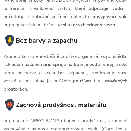
Nano sprej na boty INPRODUCTS vytvoří na povrchu obuvi
ochrannou křemíkovou vrstvu, která
odpuzuje vodu i
nečistoty
a
zabrání zničení
materiálu
posypovou solí
.
Impregnace tak mj. brání i
vzniku nevzhledných skvrn
.
Bez barvy a zápachu
Zatímco konkurence běžně používá organická rozpouštědla,
základem
našeho nano spreje na boty je voda
. Sprej je díky
tomu bezbarvý a zcela bez zápachu., Neohrožuje vaše
zdraví a bez obav jej můžete
používat i v uzavřených
prostorách
.
Zachová prodyšnost materiálu
Impregnace INPRODUCTS obnovuje prodyšnost, a zároveň
zachovává vlastnosti membránových textilií (Gore-Tex a