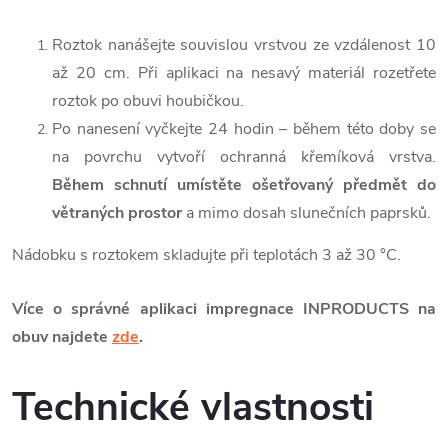
Roztok nanášejte souvislou vrstvou ze vzdálenost 10
až 20 cm. Při aplikaci na nesavý materiál rozetřete
roztok po obuvi houbičkou.
Po nanesení vyčkejte 24 hodin – během této doby se
na povrchu vytvoří ochranná křemíková vrstva.
Během schnutí umístěte ošetřovaný předmět do
větraných prostor
a mimo dosah slunečních paprsků.
Nádobku s roztokem skladujte při teplotách 3 až 30 °C.
Více o správné aplikaci impregnace INPRODUCTS na
obuv najdete
zde
.
Technické vlastnosti