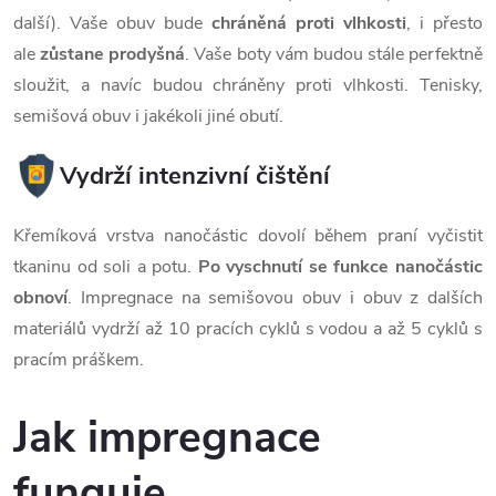
další). Vaše obuv bude
chráněná proti vlhkosti
, i přesto
ale
zůstane prodyšná
. Vaše boty vám budou stále perfektně
sloužit, a navíc budou chráněny proti vlhkosti. Tenisky,
semišová obuv i jakékoli jiné obutí.
Vydrží intenzivní čištění
Křemíková vrstva nanočástic dovolí během praní vyčistit
tkaninu od soli a potu.
Po vyschnutí se funkce nanočástic
obnoví
. Impregnace na semišovou obuv i obuv z dalších
materiálů vydrží až 10 pracích cyklů s vodou a až 5 cyklů s
pracím práškem.
Jak impregnace
funguje