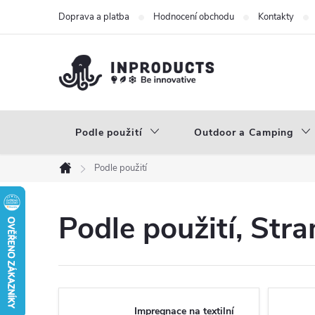
Přejít
Doprava a platba
Hodnocení obchodu
Kontakty
na
obsah
Podle použití
Outdoor a Camping
Podle použití
Domů
Podle použití
, Stra
Impregnace na textilní