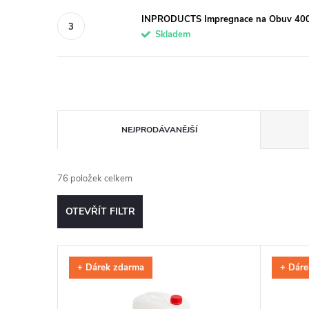
INPRODUCTS Impregnace na Obuv 400
Skladem
Ř
NEJPRODÁVANĚJŠÍ
a
76
položek celkem
z
OTEVŘÍT FILTR
e
V
n
+ Dárek zdarma
+ Dáre
ý
í