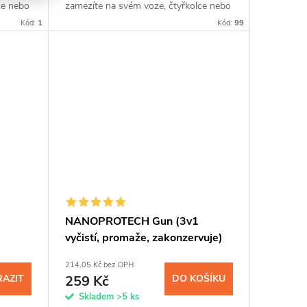
ce nebo
zamezíte na svém voze, čtyřkolce nebo
tice
motorce vzniku koroze. Nanočástice
Kód:
1
Kód:
99
..
vytvoří po nanesení na kovovém...
NANOPROTECH Gun (3v1
vyčistí, promaže, zakonzervuje)
150 ml
214,05 Kč bez DPH
AZIT
259 Kč
DO KOŠÍKU
Skladem
>5 ks