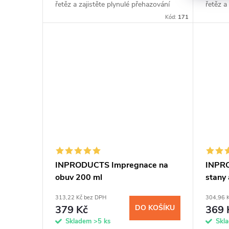
řetěz a zajistěte plynulé přehazování
řetěz a
rychlostí s NANOPROTECH Bicycle.
rychlo
Kód:
171
Unikátní sprej s...
Unikátní
INPRODUCTS Impregnace na
INPR
obuv 200 ml
stany
313,22 Kč bez DPH
304,96 
379 Kč
DO KOŠÍKU
369 
Skladem
>5 ks
Skl