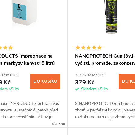
ODUCTS Impregnace na
NANOPROTECH Gun (3v1
a markýzy kanystr 5 litrů
vyčistí, promaže, zakonzer
300 ml
1 Kč bez DPH
313,22 Kč bez DPH
9 Kč
DO KOŠÍKU
379 Kč
DO K
adem
>5 ks
Skladem
>5 ks
nace INPRODUCTS ochrání váš
S NANOPROTECH Gun bude v
arkýzu, slunečník či batoh před
zbraň v perfektní kondici. Nane
utím a znečištěním. Ať už je
roztoku na bázi oleje zbraň vyči
l z membrány, přírodní kůže
povýstřelových zplodin a zbraň
Kód:
186
ntetických vláken,...
mechanismy dokonale promažete