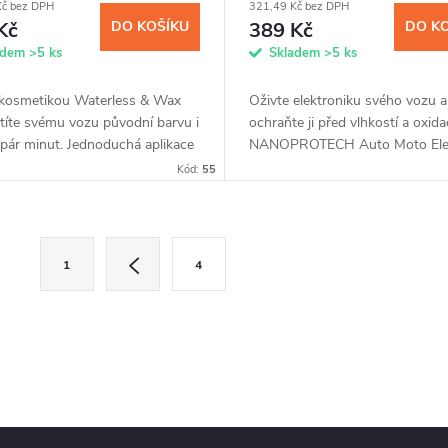
Kč bez DPH
321,49 Kč bez DPH
Kč
DO KOŠÍKU
389 Kč
DO K
adem
>5 ks
Skladem
>5 ks
kosmetikou Waterless & Wax
Oživte elektroniku svého vozu a
títe svému vozu původní barvu i
ochraňte ji před vlhkostí a oxida
 pár minut. Jednoduchá aplikace
NANOPROTECH Auto Moto Elec
kovačem, bez použití jediné
Aplikací unikátního roztoku s
Kód:
55
ody, špínu stačí...
nanočásticemi zamezíte pronikn
vody, čímž...
S
1
4
t
r
á
n
k
o