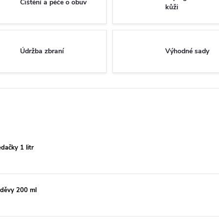
Čištění a péče o obuv
kůži
Údržba zbraní
Výhodné sady
ačky 1 litr
děvy 200 ml