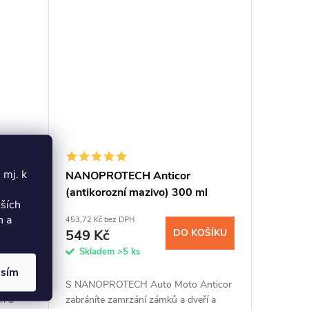
 mj. k
o
NANOPROTECH Anticor
o) 75
(antikorozní mazivo) 300 ml
lších
h a
453,72 Kč bez DPH
OŠÍKU
549 Kč
DO KOŠÍKU
Skladem
>5 ks
asím
nticor
S NANOPROTECH Auto Moto Anticor
í a
zabráníte zamrzání zámků a dveří a