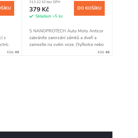
313,22 Kč bez DPH
OŠÍKU
379 Kč
DO KOŠÍKU
Skladem
>5 ks
S NANOPROTECH Auto Moto Anticor
cí s
zabráníte zamrzání zámků a dveří a
tric.
zamezíte na svém voze, čtyřkolce nebo
motorce vzniku koroze. Nanočástice
Kód:
49
Kód:
46
utí
vytvoří po nanesení na kovovém...