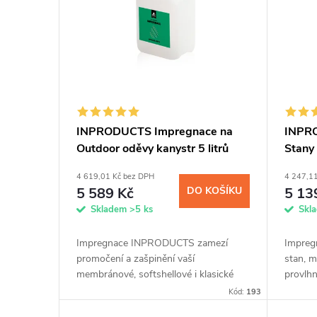
p
p
i
r
s
o
p
d
INPRODUCTS Impregnace na
INPR
Outdoor oděvy kanystr 5 litrů
Stany 
r
u
4 619,01 Kč bez DPH
4 247,1
o
k
5 589 Kč
DO KOŠÍKU
5 13
Skladem
>5 ks
Skl
d
t
Impregnace INPRODUCTS zamezí
Impreg
u
promočení a zašpinění vaší
stan, m
ů
membránové, softshellové i klasické
provlhn
bundy a kalhot, čepice nebo rukavic.
materiá
k
Kód:
193
Přípravek snadno nanesete díky
nebo sy