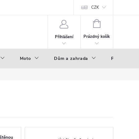
hod - B2B
Výroba pod vlastní značkou
CZK
NÁKUPNÍ
KOŠÍK
Prázdný košík
Přihlášení
Moto
Dům a zahrada
Příslušenstv
eštěnou