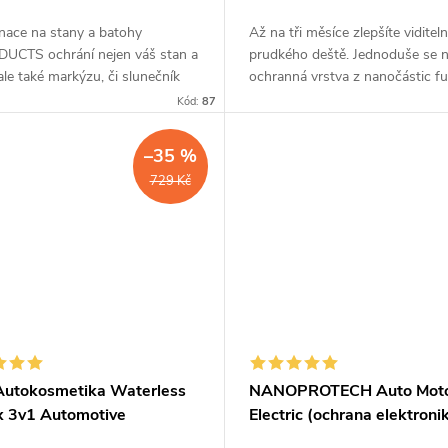
nace na stany a batohy
Až na tři měsíce zlepšíte viditeln
UCTS ochrání nejen váš stan a
prudkého deště. Jednoduše se n
ale také markýzu, či slunečník
ochranná vrstva z nanočástic f
ovlhnutím a znečištěním. Ať už
už za pár minut. Dokonale odpu
Kód:
87
riál z membrány,...
vodu i nečistoty a...
–35 %
729 Kč
utokosmetika Waterless
NANOPROTECH Auto Mot
 3v1 Automotive
Electric (ochrana elektroni
150 ml