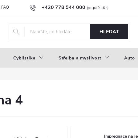
+420 778 544 000
FAQ
Novinky
Náš příběh
Průvodce materiály
Velkoobc
info@inproducts.cz
HLEDAT
Cyklistika
Střelba a myslivost
Auto
na 4
Impregnace na l