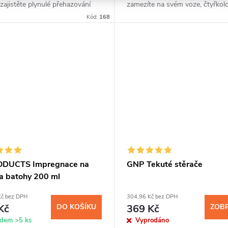
 zajistěte plynulé přehazování
zamezíte na svém voze, čtyřkol
stí s NANOPROTECH Bicycle.
motorce vzniku koroze. Nanočás
Kód:
168
 sprej s...
vytvoří po nanesení na kovovém.
ODUCTS Impregnace na
GNP Tekuté stěrače
 a batohy 200 ml
Kč bez DPH
304,96 Kč bez DPH
Kč
DO KOŠÍKU
369 Kč
ZOBR
adem
>5 ks
Vyprodáno