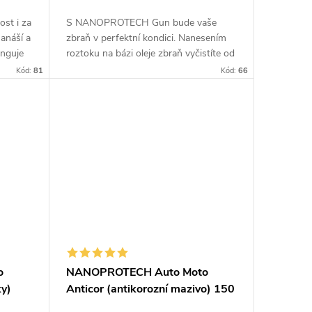
ost i za
S NANOPROTECH Gun bude vaše
anáší a
zbraň v perfektní kondici. Nanesením
unguje
roztoku na bázi oleje zbraň vyčistíte od
zuje
povýstřelových zplodin a zbraňové
Kód:
81
Kód:
66
mechanismy dokonale promažete a...
o
NANOPROTECH Auto Moto
ky)
Anticor (antikorozní mazivo) 150
ml