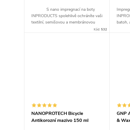
S nano impregnací na boty
Impreg
INPRODUCTS spolehlivě ochráníte vaši
INPROD
textilní, semišovou a membránovou
batoh, 
obuv před provlhnutím a znečištěním.
před pr
Kód:
532
Křemíková vrstva z nanočástic...
je mate
NANOPROTECH Bicycle
GNP A
Antikorozní mazivo 150 ml
& Wax