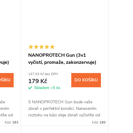
NANOPROTECH Gun (3v1
vuje)
vyčistí, promaže, zakonzervuje)
100 ml
147,93 Kč bez DPH
OŠÍKU
179 Kč
DO KOŠÍKU
Skladem
>5 ks
aše
S NANOPROTECH Gun bude vaše
sením
zbraň v perfektní kondici. Nanesením
stíte od
roztoku na bázi oleje zbraň vyčistíte od
ové
povýstřelových zplodin a zbraňové
Kód:
183
Kód:
180
 a...
mechanismy dokonale promažete a...