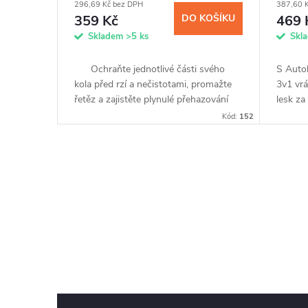
296,69 Kč bez DPH
387,60 
359 Kč
DO KOŠÍKU
469 
Skladem
>5 ks
Skl
Ochraňte jednotlivé části svého
S Auto
kola před rzí a nečistotami, promažte
3v1 vrá
řetěz a zajistěte plynulé přehazování
lesk za
rychlostí s NANOPROTECH Bicycle.
rozstři
Kód:
152
Unikátní sprej s...
kapky v
O
v
l
á
d