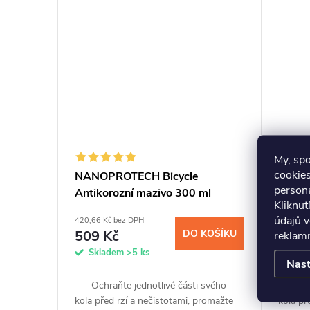
chytrému spreji a...
t
ů
My, sp
cookies
NANOPROTECH Bicycle
NANO
persona
Antikorozní mazivo 300 ml
Antik
Kliknut
údajů v
420,66 Kč bez DPH
197,52 
509 Kč
DO KOŠÍKU
239 
reklamn
Skladem
>5 ks
Skl
Nast
Ochraňte jednotlivé části svého
Ochraň
kola před rzí a nečistotami, promažte
kola př